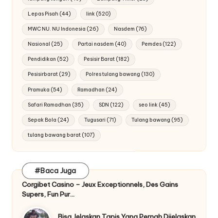
Lepas Pisah
(44)
link
(520)
MWC NU. NU Indonesia
(26)
Nasdem
(76)
Nasional
(25)
Partai nasdem
(40)
Pemdes
(122)
Pendidikan
(52)
Pesisir Barat
(182)
Pesisirbarat
(29)
Polres tulang bawang
(130)
Pramuka
(54)
Ramadhan
(24)
Safari Ramadhan
(35)
SDN
(122)
seo link
(45)
Sepak Bola
(24)
Tugusari
(71)
Tulang bawang
(95)
tulang bawang barat
(107)
#Baca Juga
Corgibet Casino – Jeux Exceptionnels, Des Gains
Supers, Fun Pur…
Bisa Jelaskan Tapis Yang Pernah Dijelaskan