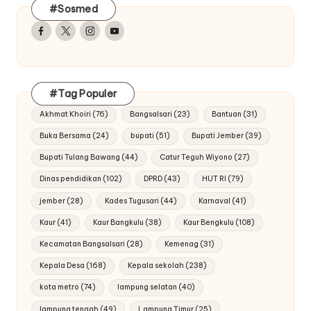
#Sosmed
Facebook
Twitter
Instagram
Youtube
#Tag Populer
Akhmat Khoiri
(76)
Bangsalsari
(23)
Bantuan
(31)
Buka Bersama
(24)
bupati
(51)
Bupati Jember
(39)
Bupati Tulang Bawang
(44)
Catur Teguh Wiyono
(27)
Dinas pendidikan
(102)
DPRD
(43)
HUT RI
(79)
jember
(28)
Kades Tugusari
(44)
Karnaval
(41)
Kaur
(41)
Kaur Bangkulu
(38)
Kaur Bengkulu
(108)
Kecamatan Bangsalsari
(28)
Kemenag
(31)
Kepala Desa
(168)
Kepala sekolah
(238)
kota metro
(74)
lampung selatan
(40)
lampung tengah
(49)
Lampung Timur
(25)