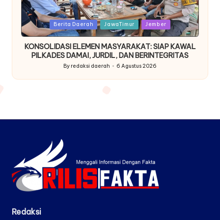
Posted
Berita Daerah
JawaTimur
Jember
in
KONSOLIDASI ELEMEN MASYARAKAT: SIAP KAWAL
PILKADES DAMAI, JURDIL, DAN BERINTEGRITAS
By
redaksi daerah
6 Agustus 2026
Posted
by
Redaksi