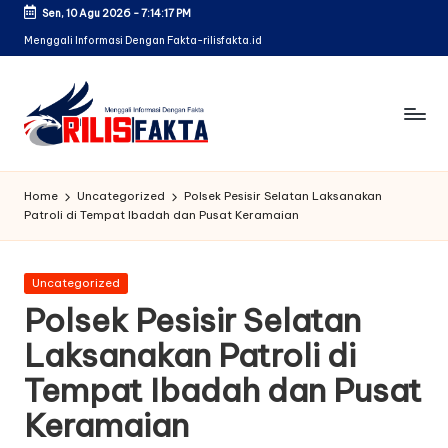
Sen, 10 Agu 2026
-
7:14:18 PM
Skip
Menggali Informasi Dengan Fakta-rilisfakta.id
to
content
Home
Uncategorized
Polsek Pesisir Selatan Laksanakan
Patroli di Tempat Ibadah dan Pusat Keramaian
Posted
Uncategorized
in
Polsek Pesisir Selatan
Laksanakan Patroli di
Tempat Ibadah dan Pusat
Keramaian