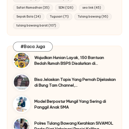
Safari Ramadhan
(35)
SDN
(126)
seo link
(45)
Sepak Bola
(24)
Tugusari
(71)
Tulang bawang
(95)
tulang bawang barat
(107)
#Baca Juga
Wujudkan Hunian Layak, 150 Bantuan
Bedah Rumah BSPS Disalurkan di…
Bisa Jelaskan Tapis Yang Pernah Dijelaskan
di Bung Tam Channel,…
Model Berpostur Mungil Yang Sering di
Panggil Anak SMA
Polres Tulang Bawang Kerahkan SIVAMOL
Pada Giat Vaksinasi Presisi Keliling