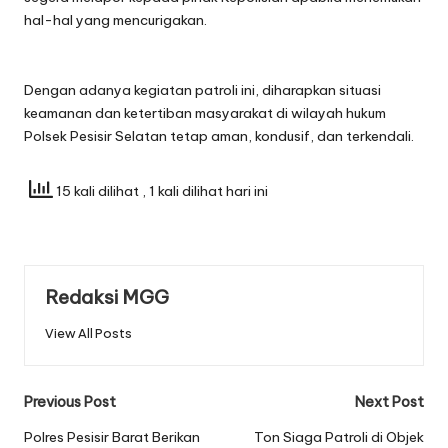
hal-hal yang mencurigakan.
Dengan adanya kegiatan patroli ini, diharapkan situasi
keamanan dan ketertiban masyarakat di wilayah hukum
Polsek Pesisir Selatan tetap aman, kondusif, dan terkendali.
15 kali dilihat
, 1 kali dilihat hari ini
Redaksi MGG
View All Posts
Post
Previous Post
Next Post
navigation
Polres Pesisir Barat Berikan
Ton Siaga Patroli di Objek