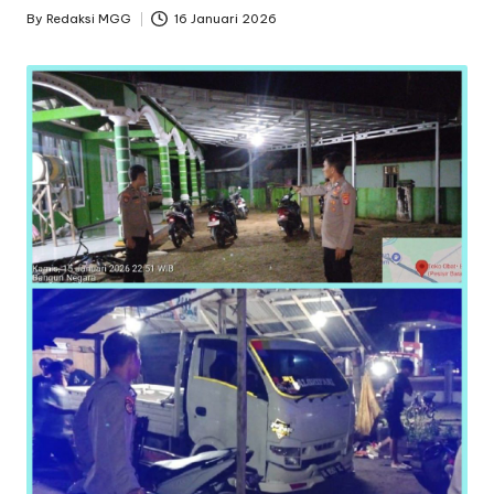
By
Redaksi MGG
16 Januari 2026
Posted
by