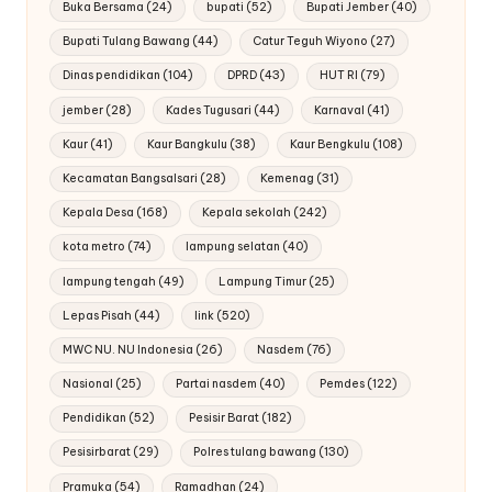
Buka Bersama
(24)
bupati
(52)
Bupati Jember
(40)
Bupati Tulang Bawang
(44)
Catur Teguh Wiyono
(27)
Dinas pendidikan
(104)
DPRD
(43)
HUT RI
(79)
jember
(28)
Kades Tugusari
(44)
Karnaval
(41)
Kaur
(41)
Kaur Bangkulu
(38)
Kaur Bengkulu
(108)
Kecamatan Bangsalsari
(28)
Kemenag
(31)
Kepala Desa
(168)
Kepala sekolah
(242)
kota metro
(74)
lampung selatan
(40)
lampung tengah
(49)
Lampung Timur
(25)
Lepas Pisah
(44)
link
(520)
MWC NU. NU Indonesia
(26)
Nasdem
(76)
Nasional
(25)
Partai nasdem
(40)
Pemdes
(122)
Pendidikan
(52)
Pesisir Barat
(182)
Pesisirbarat
(29)
Polres tulang bawang
(130)
Pramuka
(54)
Ramadhan
(24)