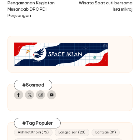
Pengamanan Kegiatan
Wisata Saat cuti bersama
Musancab DPC PDI
Isra mikraj
Perjuangan
#Sosmed
Facebook
Twitter
Instagram
Youtube
#Tag Populer
Akhmat Khoiri
(76)
Bangsalsari
(23)
Bantuan
(31)