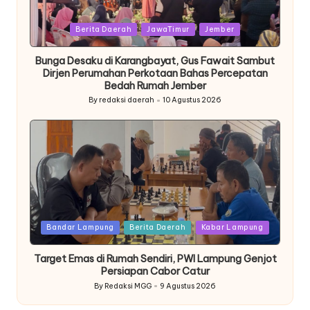
Posted
Berita Daerah
JawaTimur
Jember
in
Bunga Desaku di Karangbayat, Gus Fawait Sambut
Dirjen Perumahan Perkotaan Bahas Percepatan
Bedah Rumah Jember
By
redaksi daerah
10 Agustus 2026
Posted
by
Posted
Bandar Lampung
Berita Daerah
Kabar Lampung
in
Target Emas di Rumah Sendiri, PWI Lampung Genjot
Persiapan Cabor Catur
By
Redaksi MGG
9 Agustus 2026
Posted
by