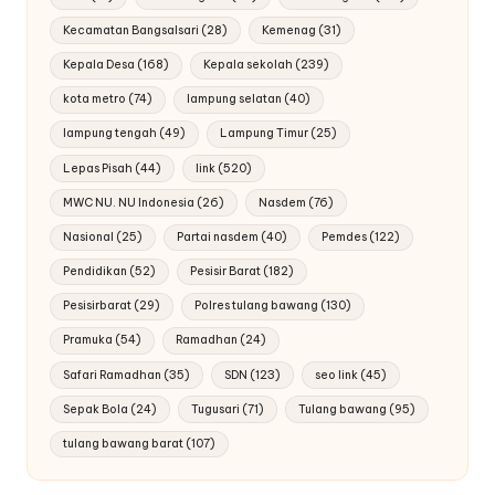
Kecamatan Bangsalsari
(28)
Kemenag
(31)
Kepala Desa
(168)
Kepala sekolah
(239)
kota metro
(74)
lampung selatan
(40)
lampung tengah
(49)
Lampung Timur
(25)
Lepas Pisah
(44)
link
(520)
MWC NU. NU Indonesia
(26)
Nasdem
(76)
Nasional
(25)
Partai nasdem
(40)
Pemdes
(122)
Pendidikan
(52)
Pesisir Barat
(182)
Pesisirbarat
(29)
Polres tulang bawang
(130)
Pramuka
(54)
Ramadhan
(24)
Safari Ramadhan
(35)
SDN
(123)
seo link
(45)
Sepak Bola
(24)
Tugusari
(71)
Tulang bawang
(95)
tulang bawang barat
(107)