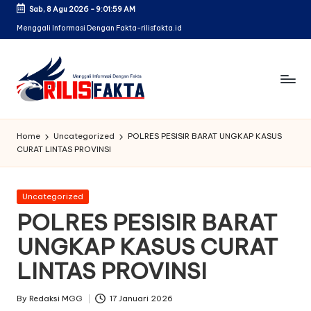
Sab, 8 Agu 2026
-
9:02:00 AM
Skip
Menggali Informasi Dengan Fakta-rilisfakta.id
to
content
Home
Uncategorized
POLRES PESISIR BARAT UNGKAP KASUS
CURAT LINTAS PROVINSI
Posted
Uncategorized
in
POLRES PESISIR BARAT
UNGKAP KASUS CURAT
LINTAS PROVINSI
By
Redaksi MGG
17 Januari 2026
Posted