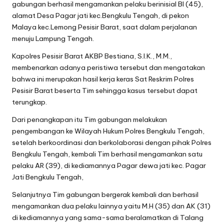
gabungan berhasil mengamankan pelaku berinisial BI (45),
alamat Desa Pagar jati kec.Bengkulu Tengah, di pekon
Malaya kec.Lemong Pesisir Barat, saat dalam perjalanan
menuju Lampung Tengah.
Kapolres Pesisir Barat AKBP Bestiana, S.I.K., M.M.,
membenarkan adanya peristiwa tersebut dan mengatakan
bahwa ini merupakan hasil kerja keras Sat Reskrim Polres
Pesisir Barat beserta Tim sehingga kasus tersebut dapat
terungkap.
Dari penangkapan itu Tim gabungan melakukan
pengembangan ke Wilayah Hukum Polres Bengkulu Tengah,
setelah berkoordinasi dan berkolaborasi dengan pihak Polres
Bengkulu Tengah, kembali Tim berhasil mengamankan satu
pelaku AR (39), di kediamannya Pagar dewa jati kec. Pagar
Jati Bengkulu Tengah,
Selanjutnya Tim gabungan bergerak kembali dan berhasil
mengamankan dua pelaku lainnya yaitu M.H (35) dan AK (31)
di kediamannya yang sama-sama beralamatkan di Talang