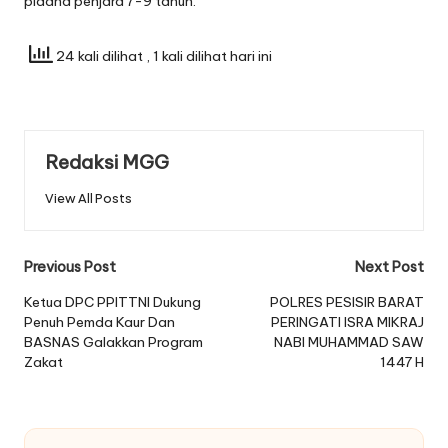
pidana penjara 7-9 tahun.
24 kali dilihat
, 1 kali dilihat hari ini
Redaksi MGG
View All Posts
Post
Previous Post
Next Post
navigation
Ketua DPC PPITTNI Dukung
POLRES PESISIR BARAT
Penuh Pemda Kaur Dan
PERINGATI ISRA MIKRAJ
BASNAS Galakkan Program
NABI MUHAMMAD SAW
Zakat
1447 H