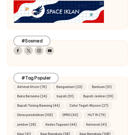
#Sosmed
Facebook
Twitter
Instagram
Youtube
#Tag Populer
Akhmat Khoiri
(76)
Bangsalsari
(23)
Bantuan
(31)
Buka Bersama
(24)
bupati
(51)
Bupati Jember
(39)
Bupati Tulang Bawang
(44)
Catur Teguh Wiyono
(27)
Dinas pendidikan
(103)
DPRD
(43)
HUT RI
(79)
jember
(28)
Kades Tugusari
(44)
Karnaval
(41)
Kaur
(41)
Kaur Bangkulu
(38)
Kaur Bengkulu
(108)