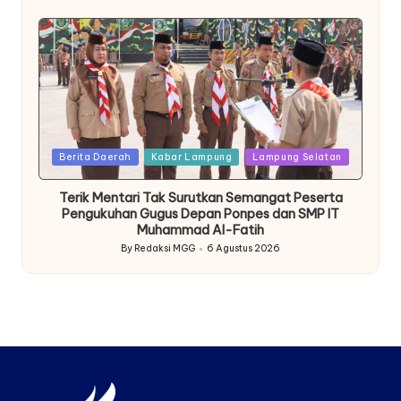
by
Posted
Berita Daerah
Kabar Lampung
Lampung Selatan
in
Terik Mentari Tak Surutkan Semangat Peserta
Pengukuhan Gugus Depan Ponpes dan SMP IT
Muhammad Al-Fatih
By
Redaksi MGG
6 Agustus 2026
Posted
by