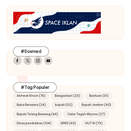
#Sosmed
Facebook
Twitter
Instagram
Youtube
#Tag Populer
Akhmat Khoiri
(76)
Bangsalsari
(23)
Bantuan
(31)
Buka Bersama
(24)
bupati
(52)
Bupati Jember
(40)
Bupati Tulang Bawang
(44)
Catur Teguh Wiyono
(27)
Dinas pendidikan
(104)
DPRD
(43)
HUT RI
(79)