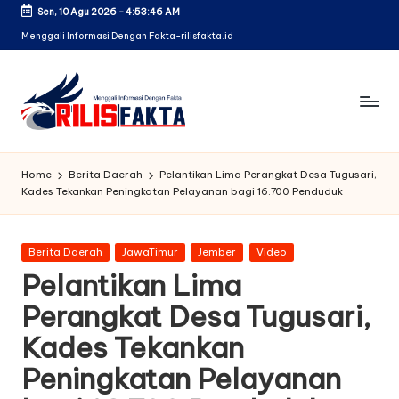
Sen, 10 Agu 2026
-
4:53:49 AM
Skip
Menggali Informasi Dengan Fakta-rilisfakta.id
to
content
Home
Berita Daerah
Pelantikan Lima Perangkat Desa Tugusari,
Kades Tekankan Peningkatan Pelayanan bagi 16.700 Penduduk
Posted
Berita Daerah
JawaTimur
Jember
Video
in
Pelantikan Lima
Perangkat Desa Tugusari,
Kades Tekankan
Peningkatan Pelayanan