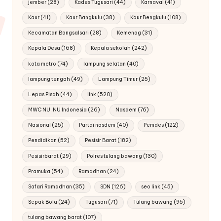
jember
(28)
Kades Tugusari
(44)
Karnaval
(41)
Kaur
(41)
Kaur Bangkulu
(38)
Kaur Bengkulu
(108)
Kecamatan Bangsalsari
(28)
Kemenag
(31)
Kepala Desa
(168)
Kepala sekolah
(242)
kota metro
(74)
lampung selatan
(40)
lampung tengah
(49)
Lampung Timur
(25)
Lepas Pisah
(44)
link
(520)
MWC NU. NU Indonesia
(26)
Nasdem
(76)
Nasional
(25)
Partai nasdem
(40)
Pemdes
(122)
Pendidikan
(52)
Pesisir Barat
(182)
Pesisirbarat
(29)
Polres tulang bawang
(130)
Pramuka
(54)
Ramadhan
(24)
Safari Ramadhan
(35)
SDN
(126)
seo link
(45)
Sepak Bola
(24)
Tugusari
(71)
Tulang bawang
(95)
tulang bawang barat
(107)