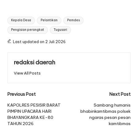
Tags:
Kepala Desa
Pelantikan
Pemdes
Pengisian perangkat
Tugusari
Last updated on 2 Juli 2026
redaksi daerah
View All Posts
Post
Previous Post
Next Post
navigation
KAPOLRES PESISIR BARAT
Sambang humanis
PIMPIN UPACARA HARI
bhabinkamtibmas polsek
BHAYANGKARA KE-80
ngaras pesan pesan
TAHUN 2026
kamtibmas