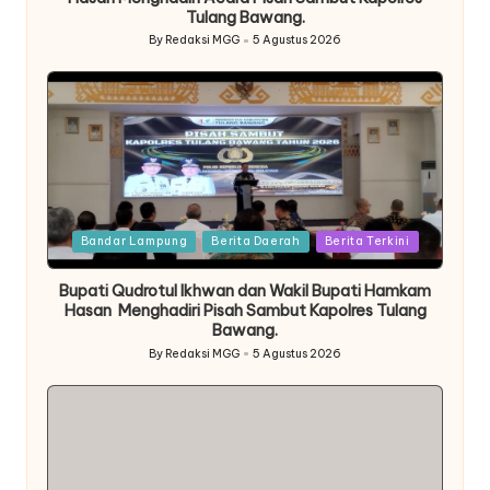
Tulang Bawang.
By
Redaksi MGG
5 Agustus 2026
Posted
by
Posted
Bandar Lampung
Berita Daerah
Berita Terkini
in
Bupati Qudrotul Ikhwan dan Wakil Bupati Hamkam
Hasan Menghadiri Pisah Sambut Kapolres Tulang
Bawang.
By
Redaksi MGG
5 Agustus 2026
Posted
by