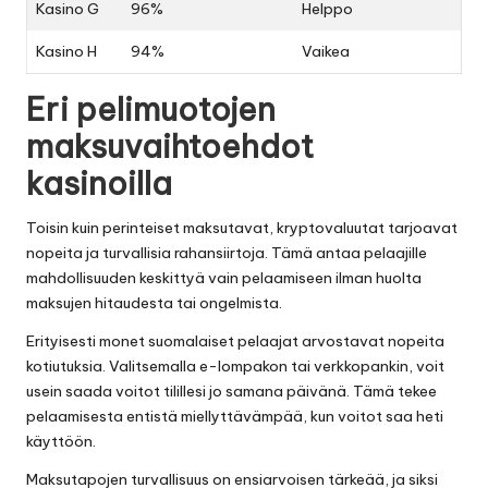
Kasino G
96%
Helppo
Kasino H
94%
Vaikea
Eri pelimuotojen
maksuvaihtoehdot
kasinoilla
Toisin kuin perinteiset maksutavat, kryptovaluutat tarjoavat
nopeita ja turvallisia rahansiirtoja. Tämä antaa pelaajille
mahdollisuuden keskittyä vain pelaamiseen ilman huolta
maksujen hitaudesta tai ongelmista.
Erityisesti monet suomalaiset pelaajat arvostavat nopeita
kotiutuksia. Valitsemalla e-lompakon tai verkkopankin, voit
usein saada voitot tilillesi jo samana päivänä. Tämä tekee
pelaamisesta entistä miellyttävämpää, kun voitot saa heti
käyttöön.
Maksutapojen turvallisuus on ensiarvoisen tärkeää, ja siksi