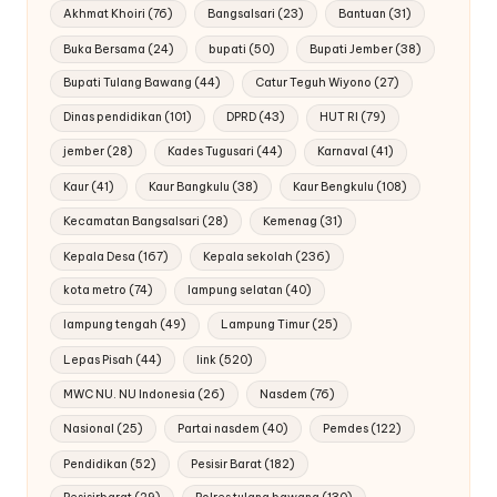
Akhmat Khoiri
(76)
Bangsalsari
(23)
Bantuan
(31)
Buka Bersama
(24)
bupati
(50)
Bupati Jember
(38)
Bupati Tulang Bawang
(44)
Catur Teguh Wiyono
(27)
Dinas pendidikan
(101)
DPRD
(43)
HUT RI
(79)
jember
(28)
Kades Tugusari
(44)
Karnaval
(41)
Kaur
(41)
Kaur Bangkulu
(38)
Kaur Bengkulu
(108)
Kecamatan Bangsalsari
(28)
Kemenag
(31)
Kepala Desa
(167)
Kepala sekolah
(236)
kota metro
(74)
lampung selatan
(40)
lampung tengah
(49)
Lampung Timur
(25)
Lepas Pisah
(44)
link
(520)
MWC NU. NU Indonesia
(26)
Nasdem
(76)
Nasional
(25)
Partai nasdem
(40)
Pemdes
(122)
Pendidikan
(52)
Pesisir Barat
(182)