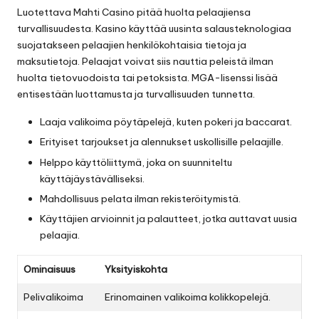
Luotettava Mahti Casino pitää huolta pelaajiensa
turvallisuudesta. Kasino käyttää uusinta salausteknologiaa
suojatakseen pelaajien henkilökohtaisia tietoja ja
maksutietoja. Pelaajat voivat siis nauttia peleistä ilman
huolta tietovuodoista tai petoksista. MGA-lisenssi lisää
entisestään luottamusta ja turvallisuuden tunnetta.
Laaja valikoima pöytäpelejä, kuten pokeri ja baccarat.
Erityiset tarjoukset ja alennukset uskollisille pelaajille.
Helppo käyttöliittymä, joka on suunniteltu
käyttäjäystävälliseksi.
Mahdollisuus pelata ilman rekisteröitymistä.
Käyttäjien arvioinnit ja palautteet, jotka auttavat uusia
pelaajia.
Ominaisuus
Yksityiskohta
Pelivalikoima
Erinomainen valikoima kolikkopelejä.