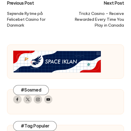
Post
Previous Post
Next Post
navigation
Sejrende Rytme på
Trickz Casino – Receive
Felicebet Casino for
Rewarded Every Time You
Danmark
Play in Canada
#Sosmed
Facebook
Twitter
Instagram
Youtube
#Tag Populer