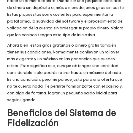
hacer un primer depósito. Puede ser una pequeña cantidad
de dinero sin depósito o, más a menudo, unos giros sin coste.
Estas propuestas son excelentes para experimentar la
plataforma, la suavidad del software y el procedimiento de
validación de la cuenta sin arriesgar tu propio dinero. Valoro
que los casinos tengan este tipo de iniciativa.
Ahora bien, estos giros gratuitos o dinero gratis también
tienen sus condiciones. Normalmente conllevan un rollover
más exigente y un máximo en las ganancias que puedes
retirar. Esto significa que, aunque obtengas una cantidad
considerable, solo podrás retirar hasta un máximo definido.
Es una condición, pero me parece justa para una oferta que
no te cuesta nada. Te permite familiarizarte con el casino y,
con algo de fortuna, lograr un pequeño saldo inicial para
seguir jugando.
Beneficios del Sistema de
Fidelización