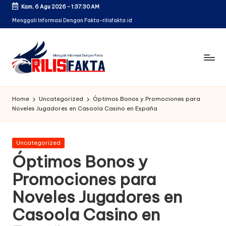
Kam, 6 Agu 2026
-
1:37:31 AM
Skip
Menggali Informasi Dengan Fakta-rilisfakta.id
to
content
Home
Uncategorized
Óptimos Bonos y Promociones para
Noveles Jugadores en Casoola Casino en España
Posted
Uncategorized
in
Óptimos Bonos y
Promociones para
Noveles Jugadores en
Casoola Casino en