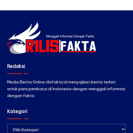
Redaksi
Media Berita Online rilisfakta.id menyajikan berita terkini
untuk para pembaca di Indonesia dengan menggali informasi
dengan fakta
Kategori
Kategori