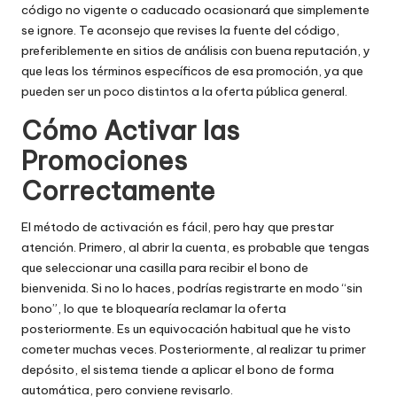
código no vigente o caducado ocasionará que simplemente
se ignore. Te aconsejo que revises la fuente del código,
preferiblemente en sitios de análisis con buena reputación, y
que leas los términos específicos de esa promoción, ya que
pueden ser un poco distintos a la oferta pública general.
Cómo Activar las
Promociones
Correctamente
El método de activación es fácil, pero hay que prestar
atención. Primero, al abrir la cuenta, es probable que tengas
que seleccionar una casilla para recibir el bono de
bienvenida. Si no lo haces, podrías registrarte en modo “sin
bono”, lo que te bloquearía reclamar la oferta
posteriormente. Es un equivocación habitual que he visto
cometer muchas veces. Posteriormente, al realizar tu primer
depósito, el sistema tiende a aplicar el bono de forma
automática, pero conviene revisarlo.