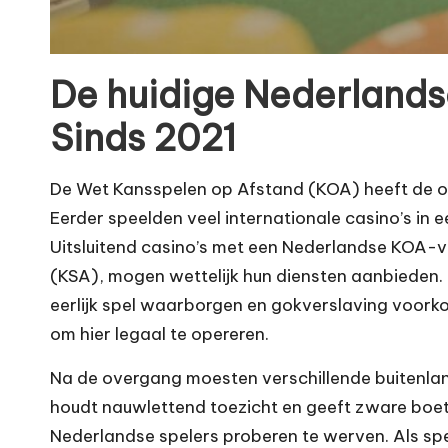
De huidige Nederlands
Sinds 2021
De Wet Kansspelen op Afstand (KOA) heeft de on
Eerder speelden veel internationale casino’s in 
Uitsluitend casino’s met een Nederlandse KOA-v
(KSA), mogen wettelijk hun diensten aanbieden.
eerlijk spel waarborgen en gokverslaving voorko
om hier legaal te opereren.
Na de overgang moesten verschillende buitenlan
houdt nauwlettend toezicht en geeft zware boet
Nederlandse spelers proberen te werven. Als spel