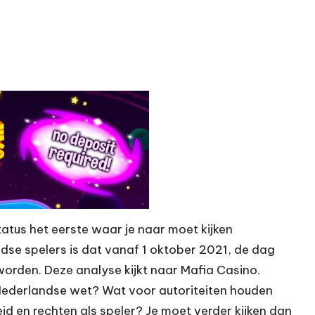
status het eerste waar je naar moet kijken
dse spelers is dat vanaf 1 oktober 2021, de dag
worden. Deze analyse kijkt naar Mafia Casino.
Nederlandse wet? Wat voor autoriteiten houden
id en rechten als speler? Je moet verder kijken dan