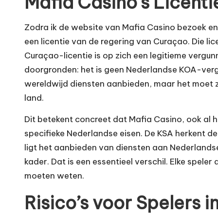
Mafia Casino’s Licentie
Zodra ik de website van Mafia Casino bezoek en i
een licentie van de regering van Curaçao. Die lice
Curaçao-licentie is op zich een legitieme vergu
doorgronden: het is geen Nederlandse KOA-verg
wereldwijd diensten aanbieden, maar het moet z
land.
Dit betekent concreet dat Mafia Casino, ook al h
specifieke Nederlandse eisen. De KSA herkent de
ligt het aanbieden van diensten aan Nederlandse
kader. Dat is een essentieel verschil. Elke spele
moeten weten.
Risico’s voor Spelers 