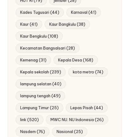
HUT RI
(79)
jember
(28)
Kades Tugusari
(44)
Karnaval
(41)
Kaur
(41)
Kaur Bangkulu
(38)
Kaur Bengkulu
(108)
Kecamatan Bangsalsari
(28)
Kemenag
(31)
Kepala Desa
(168)
Kepala sekolah
(239)
kota metro
(74)
lampung selatan
(40)
lampung tengah
(49)
Lampung Timur
(25)
Lepas Pisah
(44)
link
(520)
MWC NU. NU Indonesia
(26)
Nasdem
(76)
Nasional
(25)