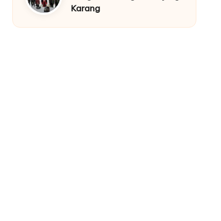
Karang