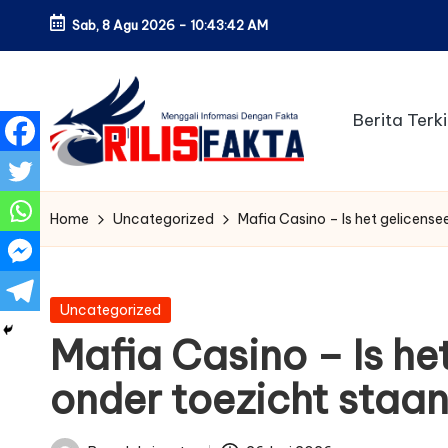
Sab, 8 Agu 2026
-
10:43:43 AM
Skip
to
content
Berita Terki
Home
Uncategorized
Mafia Casino – Is het gelicense
Posted
Uncategorized
in
Mafia Casino – Is he
onder toezicht staa