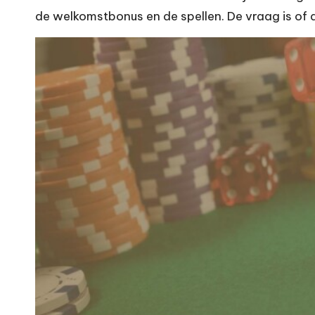
de welkomstbonus en de spellen. De vraag is of d