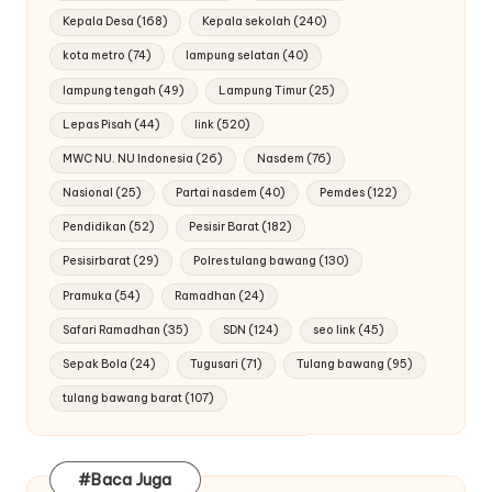
Kepala Desa
(168)
Kepala sekolah
(240)
kota metro
(74)
lampung selatan
(40)
lampung tengah
(49)
Lampung Timur
(25)
Lepas Pisah
(44)
link
(520)
MWC NU. NU Indonesia
(26)
Nasdem
(76)
Nasional
(25)
Partai nasdem
(40)
Pemdes
(122)
Pendidikan
(52)
Pesisir Barat
(182)
Pesisirbarat
(29)
Polres tulang bawang
(130)
Pramuka
(54)
Ramadhan
(24)
Safari Ramadhan
(35)
SDN
(124)
seo link
(45)
Sepak Bola
(24)
Tugusari
(71)
Tulang bawang
(95)
tulang bawang barat
(107)
#Baca Juga