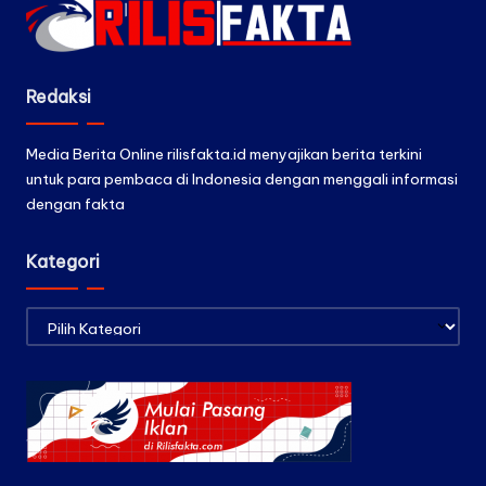
Redaksi
Media Berita Online rilisfakta.id menyajikan berita terkini
untuk para pembaca di Indonesia dengan menggali informasi
dengan fakta
Kategori
Kategori