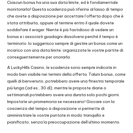
Ciascun bonus ha una sua data limite, ed è fondamentale
monitorarla! Questa scadenza può riferirsi al lasso di tempo
che avete a disposizione per accettare l’offerta dopo che è
stata attribuita, oppure al termine entro il quale dovete
soddisfare il wager. Niente è più fastidioso di vedere un
bonus e i associati guadagni dissolversi perché il tempo è
terminato. Io suggerisco sempre di gestire un bonus come un
incarico con una data limite: organizzate le vostre partite di
conseguentemente per onorarla.
A LuckyHills Casino, le scadenze sono sempre indicate in
modo ben visibile nei termini della offerta. Taluni bonus, come
quelli di benvenuto, potrebbero avere una finestra temporale
più lunga (ad es., 30 dì), mentre le proposte diarie o
settimanali potrebbero avere una durata solo pochi giorni.
Impostate un promemoria se necessario! Giocare con la
coscienza del tempo a disposizione vi permette di
amministrare le vostre puntate in modo tranquillo e
pianificato, senza la preoccupazione dell’ultimo momento.