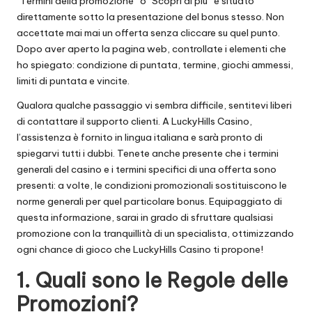
“Termini della promozione” o “Scopri di più” è situato
direttamente sotto la presentazione del bonus stesso. Non
accettate mai mai un offerta senza cliccare su quel punto.
Dopo aver aperto la pagina web, controllate i elementi che
ho spiegato: condizione di puntata, termine, giochi ammessi,
limiti di puntata e vincite.
Qualora qualche passaggio vi sembra difficile, sentitevi liberi
di contattare il supporto clienti. A LuckyHills Casino,
l’assistenza è fornito in lingua italiana e sarà pronto di
spiegarvi tutti i dubbi. Tenete anche presente che i termini
generali del casino e i termini specifici di una offerta sono
presenti: a volte, le condizioni promozionali sostituiscono le
norme generali per quel particolare bonus. Equipaggiato di
questa informazione, sarai in grado di sfruttare qualsiasi
promozione con la tranquillità di un specialista, ottimizzando
ogni chance di gioco che LuckyHills Casino ti propone!
1. Quali sono le Regole delle
Promozioni?