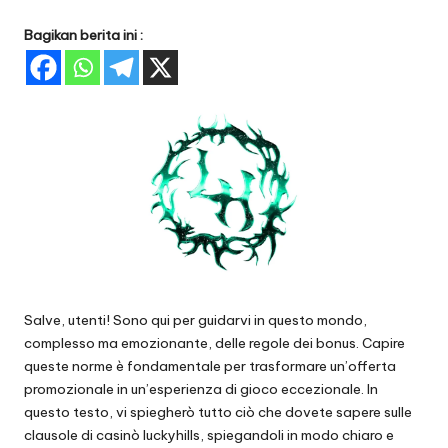
by
Bagikan berita ini :
Salve, utenti! Sono qui per guidarvi in questo mondo,
complesso ma emozionante, delle regole dei bonus. Capire
queste norme è fondamentale per trasformare un’offerta
promozionale in un’esperienza di gioco eccezionale. In
questo testo, vi spiegherò tutto ciò che dovete sapere sulle
clausole di
casinò luckyhills
, spiegandoli in modo chiaro e