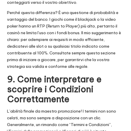
conteggiati verso il vostro obiettivo.
Perché questa differenza? È una questione di probabilità e
vantaggio del banco. I giochi come il blackjack o la video
poker hanno un RTP (Return to Player) più alto, pertanto il
casinò ne limita l’uso con i fondi bonus. Il mio suggerimento è
chiaro: per adempiere ai requisiti in modo efficiente,
dedicatevi alle slot o su qualsiasi titolo indicato come
contribuente al 100%. Consultate sempre questa sezione
prima di iniziare a giocare, per garantirvi che la vostra
strategia sia valida e conforme alle regole.
9. Come interpretare e
scoprire i Condizioni
Correttamente
L’abilità finale da maestro promozione! I termini non sono
celati, ma sono sempre a disposizione con un clic.
Generalmente, un rimando come “Termini e Condizioni”,