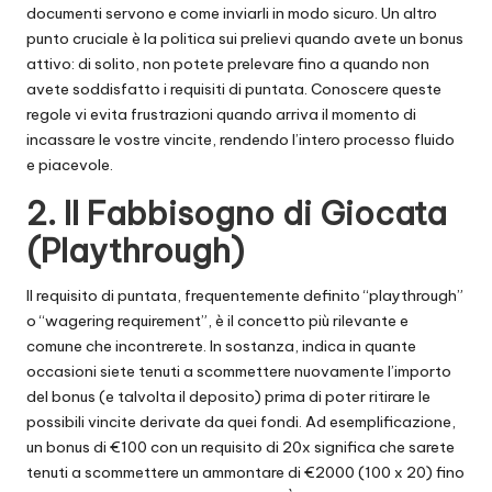
documenti servono e come inviarli in modo sicuro. Un altro
punto cruciale è la politica sui prelievi quando avete un bonus
attivo: di solito, non potete prelevare fino a quando non
avete soddisfatto i requisiti di puntata. Conoscere queste
regole vi evita frustrazioni quando arriva il momento di
incassare le vostre vincite, rendendo l’intero processo fluido
e piacevole.
2. Il Fabbisogno di Giocata
(Playthrough)
Il requisito di puntata, frequentemente definito “playthrough”
o “wagering requirement”, è il concetto più rilevante e
comune che incontrerete. In sostanza, indica in quante
occasioni siete tenuti a scommettere nuovamente l’importo
del bonus (e talvolta il deposito) prima di poter ritirare le
possibili vincite derivate da quei fondi. Ad esemplificazione,
un bonus di €100 con un requisito di 20x significa che sarete
tenuti a scommettere un ammontare di €2000 (100 x 20) fino