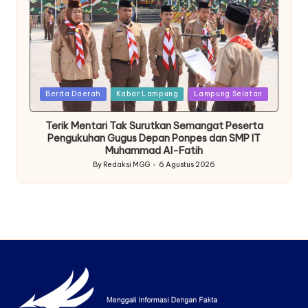
Posted
Berita Daerah
Kabar Lampung
Lampung Selatan
in
Terik Mentari Tak Surutkan Semangat Peserta
Pengukuhan Gugus Depan Ponpes dan SMP IT
Muhammad Al-Fatih
By
Redaksi MGG
6 Agustus 2026
Posted
by