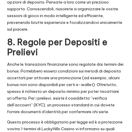
opzioni di deposito. Pensate a loro come un prezioso
supporto. Conoscendoli, riuscirete a organizzare le vostre
sessioni di gioco in modo intelligente ed efficiente,
prevenendo brutte esperienze e focalizzandovi unicamente
sul piacere.
8. Regole per Depositi e
Prelievi
Anche le transazioni finanziarie sono regolate dai termini dei
bonus. Potrebbero esserci condizioni sui metodi di deposito
accettati per attivare una promozione (ad esempio, alcuni
bonus non sono disponibili per certi e-wallet). Oltretutto,
spesso è richiesto un deposito minimo per poter riscattare
un’offerta. Per i prelievi, esiste il cosiddetto “verifica
dell’account” (KYC), un processo standard in cui dovete
fornire documenti d’identità per confermare chi siete.
Questo processo è obbligatorio per legge ed è a protezione
vostra. I termini di LuckyHills Casino vi informano su quali