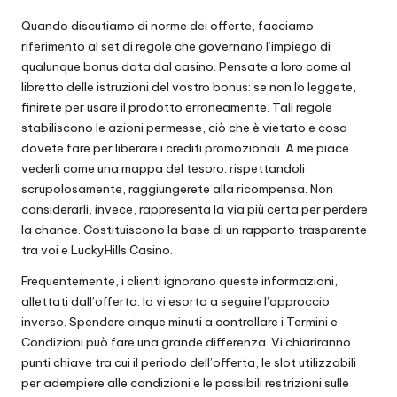
Quando discutiamo di norme dei offerte, facciamo
riferimento al set di regole che governano l’impiego di
qualunque bonus data dal casino. Pensate a loro come al
libretto delle istruzioni del vostro bonus: se non lo leggete,
finirete per usare il prodotto erroneamente. Tali regole
stabiliscono le azioni permesse, ciò che è vietato e cosa
dovete fare per liberare i crediti promozionali. A me piace
vederli come una mappa del tesoro: rispettandoli
scrupolosamente, raggiungerete alla ricompensa. Non
considerarli, invece, rappresenta la via più certa per perdere
la chance. Costituiscono la base di un rapporto trasparente
tra voi e LuckyHills Casino.
Frequentemente, i clienti ignorano queste informazioni,
allettati dall’offerta. Io vi esorto a seguire l’approccio
inverso. Spendere cinque minuti a controllare i Termini e
Condizioni può fare una grande differenza. Vi chiariranno
punti chiave tra cui il periodo dell’offerta, le slot utilizzabili
per adempiere alle condizioni e le possibili restrizioni sulle