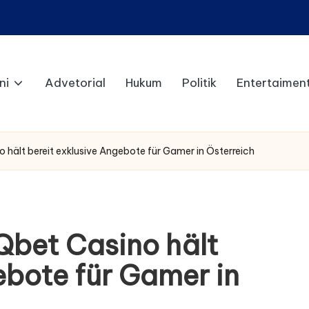
ni
Advetorial
Hukum
Politik
Entertaimen
 hält bereit exklusive Angebote für Gamer in Österreich
Qbet Casino hält
ebote für Gamer in