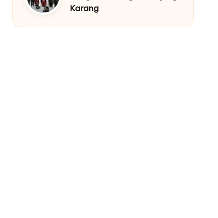
Karang