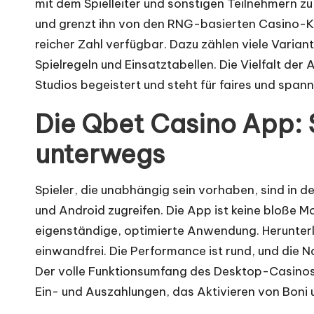
mit dem Spielleiter und sonstigen Teilnehmern 
und grenzt ihn von den RNG-basierten Casino-Klas
reicher Zahl verfügbar. Dazu zählen viele Varian
Spielregeln und Einsatztabellen. Die Vielfalt de
Studios begeistert und steht für faires und sp
Die Qbet Casino App: 
unterwegs
Spieler, die unabhängig sein vorhaben, sind in d
und Android zugreifen. Die App ist keine bloße M
eigenständige, optimierte Anwendung. Herunterla
einwandfrei. Die Performance ist rund, und die Na
Der volle Funktionsumfang des Desktop-Casinos 
Ein- und Auszahlungen, das Aktivieren von Boni