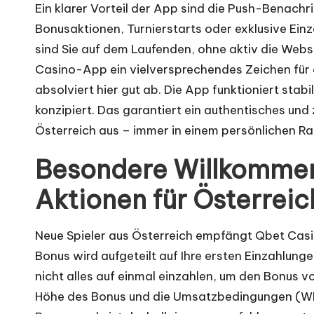
Ein klarer Vorteil der App sind die Push-Benach
Bonusaktionen, Turnierstarts oder exklusive Ei
sind Sie auf dem Laufenden, ohne aktiv die Websit
Casino-App ein vielversprechendes Zeichen für
absolviert hier gut ab. Die App funktioniert stabi
konzipiert. Das garantiert ein authentisches und
Österreich aus – immer in einem persönlichen Rah
Besondere Willkommen
Aktionen für Österreic
Neue Spieler aus Österreich empfängt Qbet Casi
Bonus wird aufgeteilt auf Ihre ersten Einzahlunge
nicht alles auf einmal einzahlen, um den Bonus v
Höhe des Bonus und die Umsatzbedingungen (WR), 