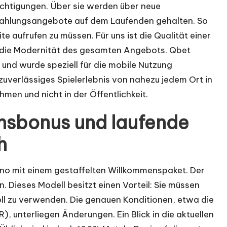
richtigungen. Über sie werden über neue
nzahlungsangebote auf dem Laufenden gehalten. So
e aufrufen zu müssen. Für uns ist die Qualität einer
 die Modernität des gesamten Angebots. Qbet
l und wurde speziell für die mobile Nutzung
 zuverlässiges Spielerlebnis von nahezu jedem Ort in
men und nicht in der Öffentlichkeit.
sbonus und laufende
h
no mit einem gestaffelten Willkommenspaket. Der
n. Dieses Modell besitzt einen Vorteil: Sie müssen
oll zu verwenden. Die genauen Konditionen, etwa die
unterliegen Änderungen. Ein Blick in die aktuellen