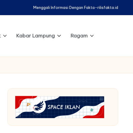
Menggali Informasi Dengan Fakta-rilisfakta.id
t
Kabar Lampung
Ragam