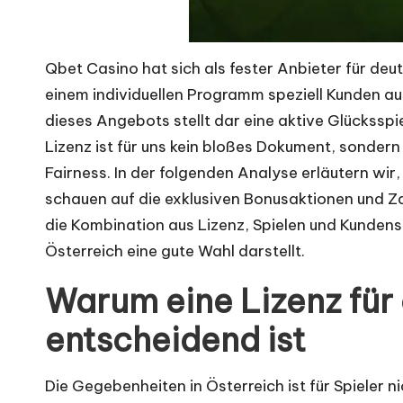
Qbet Casino hat sich als fester Anbieter für deut
einem individuellen Programm speziell Kunden au
dieses Angebots stellt dar eine aktive Glückssp
Lizenz ist für uns kein bloßes Dokument, sondern
Fairness. In der folgenden Analyse erläutern wi
schauen auf die exklusiven Bonusaktionen und Z
die Kombination aus Lizenz, Spielen und Kundens
Österreich eine gute Wahl darstellt.
Warum eine Lizenz für 
entscheidend ist
Die Gegebenheiten in Österreich ist für Spieler n