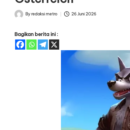
By
redaksi metro
26 Juni 2026
Posted
by
Bagikan berita ini :