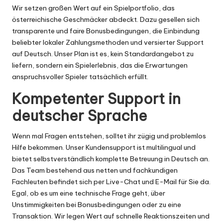
Wir setzen großen Wert auf ein Spielportfolio, das
österreichische Geschmäcker abdeckt. Dazu gesellen sich
transparente und faire Bonusbedingungen, die Einbindung
beliebter lokaler Zahlungsmethoden und versierter Support
auf Deutsch. Unser Plan ist es, kein Standardangebot zu
liefern, sondern ein Spielerlebnis, das die Erwartungen
anspruchsvoller Spieler tatsächlich erfüllt.
Kompetenter Support in
deutscher Sprache
Wenn mal Fragen entstehen, solltet ihr zügig und problemlos
Hilfe bekommen. Unser Kundensupport ist multilingual und
bietet selbstverständlich komplette Betreuung in Deutsch an.
Das Team bestehend aus netten und fachkundigen
Fachleuten befindet sich per Live-Chat und E-Mail für Sie da.
Egal, ob es um eine technische Frage geht, über
Unstimmigkeiten bei Bonusbedingungen oder zu eine
Transaktion. Wir legen Wert auf schnelle Reaktionszeiten und