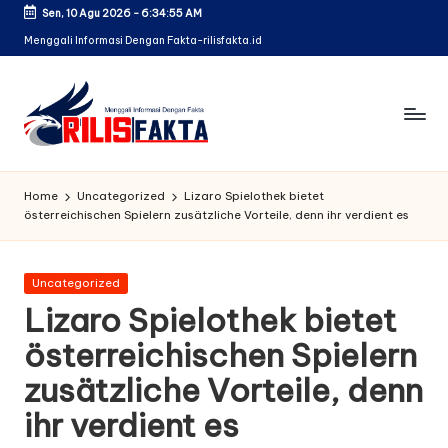
Sen, 10 Agu 2026
-
6:34:56 AM
Skip
Menggali Informasi Dengan Fakta-rilisfakta.id
to
content
Home
Uncategorized
Lizaro Spielothek bietet
österreichischen Spielern zusätzliche Vorteile, denn ihr verdient es
Posted
Uncategorized
in
Lizaro Spielothek bietet
österreichischen Spielern
zusätzliche Vorteile, denn
ihr verdient es