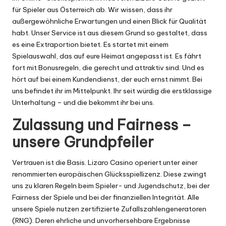
für Spieler aus Österreich ab. Wir wissen, dass ihr
außergewöhnliche Erwartungen und einen Blick für Qualität
habt. Unser Service ist aus diesem Grund so gestaltet, dass
es eine Extraportion bietet. Es startet mit einem
Spielauswahl, das auf eure Heimat angepasst ist. Es fährt
fort mit Bonusregeln, die gerecht und attraktiv sind. Und es
hört auf bei einem Kundendienst, der euch ernst nimmt. Bei
uns befindet ihr im Mittelpunkt. Ihr seit würdig die erstklassige
Unterhaltung – und die bekommt ihr bei uns.
Zulassung und Fairness –
unsere Grundpfeiler
Vertrauen ist die Basis. Lizaro Casino operiert unter einer
renommierten europäischen Glücksspiellizenz. Diese zwingt
uns zu klaren Regeln beim Spieler- und Jugendschutz, bei der
Fairness der Spiele und bei der finanziellen Integrität. Alle
unsere Spiele nutzen zertifizierte Zufallszahlengeneratoren
(RNG). Deren ehrliche und unvorhersehbare Ergebnisse