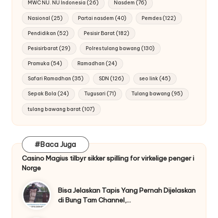
MWC NU. NU Indonesia
(26)
Nasdem
(76)
Nasional
(25)
Partai nasdem
(40)
Pemdes
(122)
Pendidikan
(52)
Pesisir Barat
(182)
Pesisirbarat
(29)
Polres tulang bawang
(130)
Pramuka
(54)
Ramadhan
(24)
Safari Ramadhan
(35)
SDN
(126)
seo link
(45)
Sepak Bola
(24)
Tugusari
(71)
Tulang bawang
(95)
tulang bawang barat
(107)
#Baca Juga
Casino Magius tilbyr sikker spilling for virkelige penger i
Norge
Bisa Jelaskan Tapis Yang Pernah Dijelaskan
di Bung Tam Channel,…