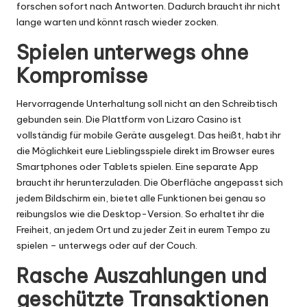
forschen sofort nach Antworten. Dadurch braucht ihr nicht
lange warten und könnt rasch wieder zocken.
Spielen unterwegs ohne
Kompromisse
Hervorragende Unterhaltung soll nicht an den Schreibtisch
gebunden sein. Die Plattform von Lizaro Casino ist
vollständig für mobile Geräte ausgelegt. Das heißt, habt ihr
die Möglichkeit eure Lieblingsspiele direkt im Browser eures
Smartphones oder Tablets spielen. Eine separate App
braucht ihr herunterzuladen. Die Oberfläche angepasst sich
jedem Bildschirm ein, bietet alle Funktionen bei genau so
reibungslos wie die Desktop-Version. So erhaltet ihr die
Freiheit, an jedem Ort und zu jeder Zeit in eurem Tempo zu
spielen – unterwegs oder auf der Couch.
Rasche Auszahlungen und
geschützte Transaktionen