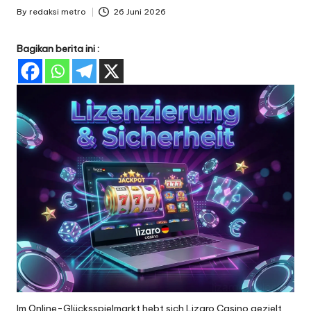
By
redaksi metro
26 Juni 2026
Posted
by
Bagikan berita ini :
Im Online-Glücksspielmarkt hebt sich Lizaro Casino gezielt