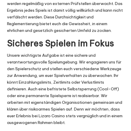
werden regelmäßig von externen Prüfstellen überwacht. Das
Ergebnis jedes Spiels ist damit völlig willkürlich und kann nicht
verfälscht werden. Diese Durchsichtigkeit und
Reglementierung bietet euch die Gewissheit, in einem
ehrlichen und gesetzlich gesicherten Umfeld zu zocken.
Sicheres Spielen im Fokus
Unsere wichtigste Aufgabe ist eine sichere und
verantwortungsvolle Spielumgebung. Wir engagieren uns für
den Spielerschutz und stellen euch verschiedene Werkzeuge
zur Anwendung, um euer Spielverhalten zu überwachen. Ihr
könnt Einzahlungslimits, Zeitlimits oder Verlustlimits
definieren. Auch eine befristete Selbstsperrung (Cool-Off)
oder eine permanente Spielsperre ist realisierbar. Wir
arbeiten mit eigenständigen Organisationen gemeinsam und
klären über risikoarmes Spielen auf. Denn wir möchten, dass
euer Erlebnis bei Lizaro Casino stets vergnüglich und in einem
ausgewogenen Rahmen bleibt.