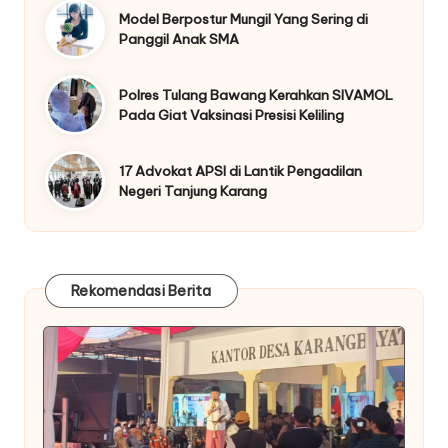
Model Berpostur Mungil Yang Sering di
Panggil Anak SMA
Polres Tulang Bawang Kerahkan SIVAMOL
Pada Giat Vaksinasi Presisi Keliling
17 Advokat APSI di Lantik Pengadilan
Negeri Tanjung Karang
Rekomendasi Berita