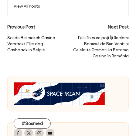
View All Posts
Post
Previous Post
Next Post
navigation
Solide Betmatch Casino
Felul în care poți Îți Reclami
Verstrekt Elke dag
Bonusul de Bun Venit și
Cashback in België
Celelalte Promoții la Betamo
Casino în România
#Sosmed
Facebook
Twitter
Instagram
Youtube