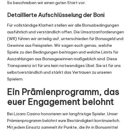
So beschreiben wir einen guten Start vor.
Detaillierte Aufschlüsselung der Boni
Für vollständige Klarheit stellen wir alle Bonusbedingungen
ausführlich und verständlich offen. Die Umsatzanforderungen
(WR) führen wir anteilig auf, unterschieden für Bonusgeld und
Gewinne aus Freispielen. Wir sagen euch genau, welche
Spiele zu den Bedingungen beitragen und welche Limits für
Auszahlungen aus Bonusgewinnen maßgeblich sind. Diese
Transparenz ist für uns kein notwendiges Übel. Sie ist für uns
selbstverständlich und stärkt das Vertrauen zu unseren
Spielern.
Ein Prämienprogramm, das
euer Engagement belohnt
Bei Lizaro Casino honorieren wir langfristige Spieler. Unser
Prämienprogramm belohnt eure Beständigkeit kontinuierlich.
Mit jedem Einsatz sammelt ihr Punkte, die ihr in Bonusmittel