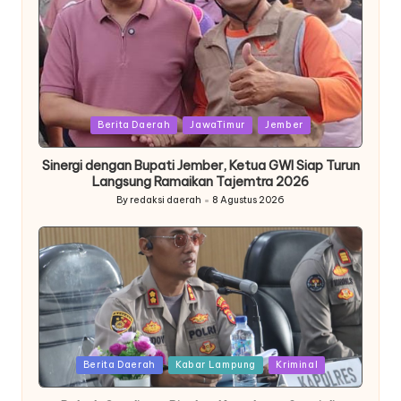
Posted
Berita Daerah
JawaTimur
Jember
in
Sinergi dengan Bupati Jember, Ketua GWI Siap Turun
Langsung Ramaikan Tajemtra 2026
By
redaksi daerah
8 Agustus 2026
Posted
by
Posted
Berita Daerah
Kabar Lampung
Kriminal
in