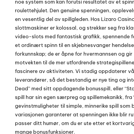
noe system som kan forutsi resultatet av et spinn
roulettehjulet. Den genuine spenningen, opplevel
en vesentlig del av spillgleden. Hos Lizaro Casin
slottmaskiner er kolossal, og strekker seg fra kla
video-slots med fantastisk grafikk, spennende f
et ordinært spinn til en skjebnesvanger hendelse. 
forkunnskap; de er åpne for hvermannsen og gir øye
motvekten til de mer utfordrende strategispillene
fascinere av aktiviteten. Vi stadig oppdaterer v
leverandører, så det bestandig er nye ting og in
Dead” med sitt oppdagende bonusspill, eller “Sta
spill har sin egen særpreg og spillemekanikk, f
gevinstmuligheter til simple, minnerike spill som 
variasjonen garanterer at spenningen ikke blir ru
passer ditt humør, om du er ute etter et kortvari
mange bonusfunksjoner.