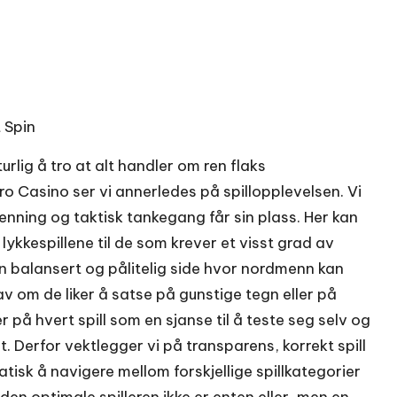
rlig å tro at alt handler om ren flaks
ro Casino ser vi annerledes på spillopplevelsen. Vi
ning og taktisk tankegang får sin plass. Her kan
lykkespillene til de som krever et visst grad av
n balansert og pålitelig side hvor nordmenn kan
av om de liker å satse på gunstige tegn eller på
r på hvert spill som en sjanse til å teste seg selv og
. Derfor vektlegger vi på transparens, korrekt spill
atisk å navigere mellom forskjellige spillkategorier
den optimale spilleren ikke er enten eller, men en