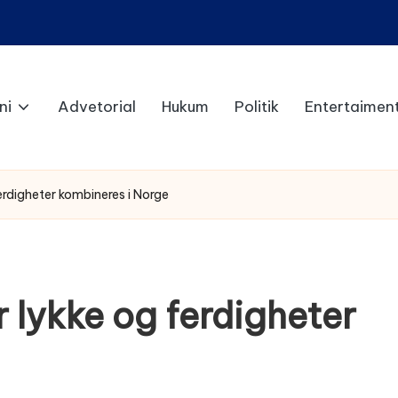
ni
Advetorial
Hukum
Politik
Entertaimen
erdigheter kombineres i Norge
r lykke og ferdigheter