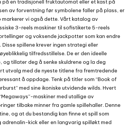
 på en tradisjonell fruktautomat eller et kast på
sen av forventning før symbolene faller på plass, er
o markerer vi også dette. Vårt katalog av
ssiske 3-reels maskiner til sofistikerte 5-reels
ortellinger og voksende jackpotter som kan endre
Disse spillene krever ingen strategi eller
blikkelig tilfredsstillelse. De er den ideelle
, og tillater deg å senke skuldrene og la deg
årt utvalg med de nyeste titlene fra fremtredende
teressant å oppdage. Tenk på titler som “Book of
rburst” med sine ikoniske utvidende wilds. Hvert
ra “Megaways”-maskiner med utallige av
bringer tilbake minner fra gamle spillehaller. Denne
tine, og at du bestandig kan finne et spill som
g adrenalin-kick eller en langvarig spilløkt med