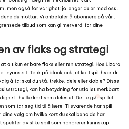
um, men også for varighet; jo lenger du er med oss,
lbudene du mottar. Vi anbefaler å abonnere på vårt
rensede tilbud som kan gi merverdi for dine
n av flaks og strategi
t alt kun er bare flaks eller ren strategi. Hos Lizaro
r nyansert. Tenk på blackjack, et kortspill hvor du
g å ta: skal du stå, trekke, dele eller doble? Disse
isstrategi, kan ha betydning for utfallet merkbart
dighet i hvilke kort som deles ut. Dette gør spillet
som tar seg tid til å lære. Tilsvarende har spill
 dine valg om hvilke kort du skal beholde har
dt spekter av slike spill som honorerer kunnskap,