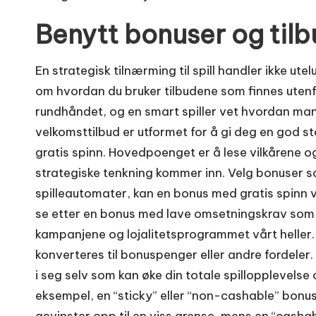
Benytt bonuser og tilbu
En strategisk tilnærming til spill handler ikke u
om hvordan du bruker tilbudene som finnes utenfo
rundhåndet, og en smart spiller vet hvordan man
velkomsttilbud er utformet for å gi deg en god 
gratis spinn. Hovedpoenget er å lese vilkårene 
strategiske tenkning kommer inn. Velg bonuser som
spilleautomater, kan en bonus med gratis spinn v
se etter en bonus med lave omsetningskrav som g
kampanjene og lojalitetsprogrammet vårt heller.
konverteres til bonuspenger eller andre fordeler.
i seg selv som kan øke din totale spillopplevelse 
eksempel, en “sticky” eller “non-cashable” bonus 
gevinster opp til en viss grense, mens en “cashabl