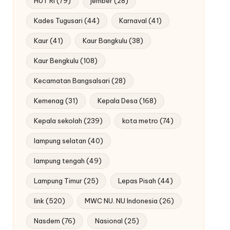
HUT RI
(79)
jember
(28)
Kades Tugusari
(44)
Karnaval
(41)
Kaur
(41)
Kaur Bangkulu
(38)
Kaur Bengkulu
(108)
Kecamatan Bangsalsari
(28)
Kemenag
(31)
Kepala Desa
(168)
Kepala sekolah
(239)
kota metro
(74)
lampung selatan
(40)
lampung tengah
(49)
Lampung Timur
(25)
Lepas Pisah
(44)
link
(520)
MWC NU. NU Indonesia
(26)
Nasdem
(76)
Nasional
(25)