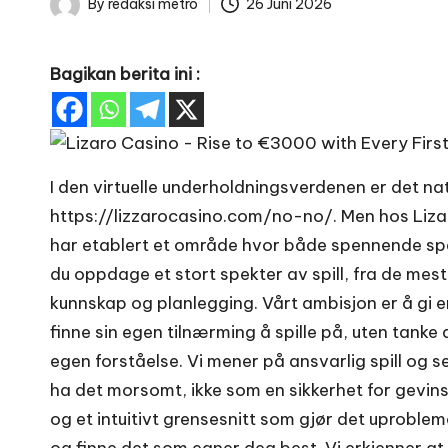
By
redaksi metro
26 Juni 2026
Posted
by
Bagikan berita ini :
I den virtuelle underholdningsverdenen er det natu
https://lizzarocasino.com/no-no/
. Men hos Liza
har etablert et område hvor både spennende spen
du oppdage et stort spekter av spill, fra de mest 
kunnskap og planlegging. Vårt ambisjon er å gi e
finne sin egen tilnærming å spille på, uten tanke 
egen forståelse. Vi mener på ansvarlig spill og se
ha det morsomt, ikke som en sikkerhet for gevinst
og et intuitivt grensesnitt som gjør det uproblem
og finne det som egner deg best. Vi erkjenner at 