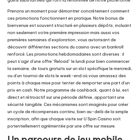
gains substantiels qui font la renommée de notre plateforme.
Prenons un moment pour démontrer concrètement comment
ces promotions fonctionnent en pratique. Notre bonus de
bienvenue est souvent structuré en plusieurs dépôts, incluant
non seulement votre première impression mais aussi vos
premières semaines d’exploration, vous autorisant de
découvrir différentes sections du casino avec un bankroll
renforcé. Les promotions hebdomadaires sont diverses : il
peut s’agir d’une offre “Reload” le lundi pour bien commencer
la semaine, de tours gratuits sur un slot spécifique le mercredi,
ou d’un tournoi de slots le week-end où vous amassez des
points à chaque mise pour tenter de remporter une part d’un
prix en cash. Notre programme de cashback, quant à lui, est
direct et rétroactif sur une période définie, apportant une
sécurité tangible. Ces mécanismes sont imaginés pour créer
un cycle de récompenses continu, bien au-delà de la simple
inscription, afin que chaque visite sur U Spin Casino soit
potentiellement agrémentée par une offre sur mesure.
Un parcours de jeu mobile