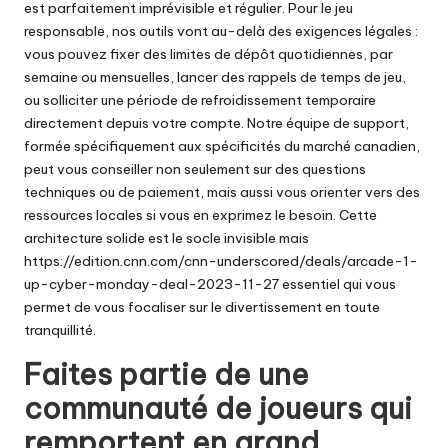
est parfaitement imprévisible et régulier. Pour le jeu
responsable, nos outils vont au-delà des exigences légales :
vous pouvez fixer des limites de dépôt quotidiennes, par
semaine ou mensuelles, lancer des rappels de temps de jeu,
ou solliciter une période de refroidissement temporaire
directement depuis votre compte. Notre équipe de support,
formée spécifiquement aux spécificités du marché canadien,
peut vous conseiller non seulement sur des questions
techniques ou de paiement, mais aussi vous orienter vers des
ressources locales si vous en exprimez le besoin. Cette
architecture solide est le socle invisible mais
https://edition.cnn.com/cnn-underscored/deals/arcade-1-
up-cyber-monday-deal-2023-11-27
essentiel qui vous
permet de vous focaliser sur le divertissement en toute
tranquillité.
Faites partie de une
communauté de joueurs qui
remportent en grand