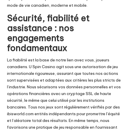
mode de vie canadien, moderne et mobile.
Sécurité, fiabilité et
assistance : nos
engagements
fondamentaux
La fiabilité est la base de notre lien avec vous, joueurs
canadiens. U Spin Casino agit sous une autorisation de jeu
internationale rigoureuse, assurant que toutes nos actions
sont supervisées et adaptées aux critères les plus stricts de
l’industrie. Nous sécurisons vos données personnelles et vos
opérations financières avec un cryptage SSL de haute
sécurité, le même que celui utilisé par les institutions
bancaires. Tous nos jeux sont régulièrement vérifiés par des
ibisworld.com
entités indépendants pour promettre l’équité
et l’aléatoire total des résultats. En même temps, nous
favorisons une pratique de jeu responsable en fournissant