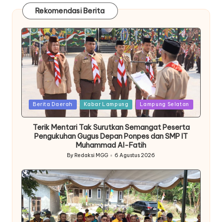
Rekomendasi Berita
Posted
Berita Daerah
Kabar Lampung
Lampung Selatan
in
Terik Mentari Tak Surutkan Semangat Peserta
Pengukuhan Gugus Depan Ponpes dan SMP IT
Muhammad Al-Fatih
By
Redaksi MGG
6 Agustus 2026
Posted
by