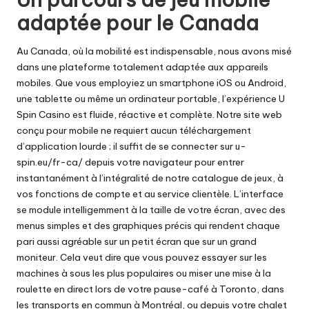
adaptée pour le Canada
Au Canada, où la mobilité est indispensable, nous avons misé
dans une plateforme totalement adaptée aux appareils
mobiles. Que vous employiez un smartphone iOS ou Android,
une tablette ou même un ordinateur portable, l’expérience U
Spin Casino est fluide, réactive et complète. Notre site web
conçu pour mobile ne requiert aucun téléchargement
d’application lourde ; il suffit de se connecter sur u-
spin.eu/fr-ca/ depuis votre navigateur pour entrer
instantanément à l’intégralité de notre catalogue de jeux, à
vos fonctions de compte et au service clientèle. L’interface
se module intelligemment à la taille de votre écran, avec des
menus simples et des graphiques précis qui rendent chaque
pari aussi agréable sur un petit écran que sur un grand
moniteur. Cela veut dire que vous pouvez essayer sur les
machines à sous les plus populaires ou miser une mise à la
roulette en direct lors de votre pause-café à Toronto, dans
les transports en commun à Montréal, ou depuis votre chalet