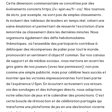
Cette dimension communautaire se concrétise par des
événements concrets
https://u-spin.eu/fr-ca/
. Nos tournois
de slots, par exemple, ne sont pas de simples classements ;
ils incluent des tableaux de leaders en temps réel, créant une
saine émulation et permettant de ressentir l’excitation d’une
remontée au classement dans les dernières minutes. Nous
organisons également des défis hebdomadaires
thématiques, où l’ensemble des participants contribue à
débloquer des récompenses de palier pour tout le monde,
promouvant un sentiment d’objectif commun. Sur nos canaux
de support et de médias sociaux, nous mettons en avant les
gros gains de nos joueurs (avec leur permission), non pas
comme une simple publicité, mais pour célébrer leurs succès et
montrer que les victoires impressionnantes font bien partie
de l’expérience U Spin. En écoutant activement vos retours
via des sondages et des échanges directs, nous adaptons
notre sélection de jeux et le calendrier des promotions. C’est
cette boucle de rétroaction et de célébration partagée qui
transforme une plateforme de jeu en une destination vivante