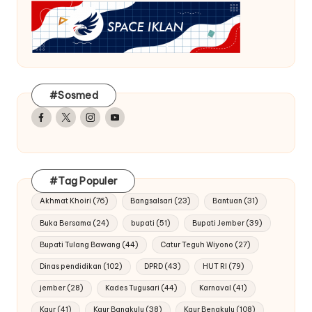
#Sosmed
Facebook
Twitter
Instagram
Youtube
#Tag Populer
Akhmat Khoiri
(76)
Bangsalsari
(23)
Bantuan
(31)
Buka Bersama
(24)
bupati
(51)
Bupati Jember
(39)
Bupati Tulang Bawang
(44)
Catur Teguh Wiyono
(27)
Dinas pendidikan
(102)
DPRD
(43)
HUT RI
(79)
jember
(28)
Kades Tugusari
(44)
Karnaval
(41)
Kaur
(41)
Kaur Bangkulu
(38)
Kaur Bengkulu
(108)