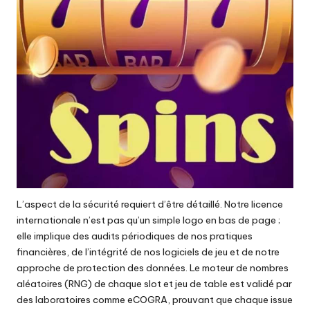
L’aspect de la sécurité requiert d’être détaillé. Notre licence
internationale n’est pas qu’un simple logo en bas de page ;
elle implique des audits périodiques de nos pratiques
financières, de l’intégrité de nos logiciels de jeu et de notre
approche de protection des données. Le moteur de nombres
aléatoires (RNG) de chaque slot et jeu de table est validé par
des laboratoires comme eCOGRA, prouvant que chaque issue