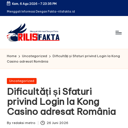
Kam, 6 Agu 2026
-
7:23:36 PM
Skip
Menggali Informasi Dengan Fakta-rilisfakta.id
to
content
Home
Uncategorized
Dificultăți și Sfaturi privind Login la Kong
Casino adresat România
Posted
Uncategorized
in
Dificultăți și Sfaturi
privind Login la Kong
Casino adresat România
By
redaksi metro
26 Juni 2026
Posted