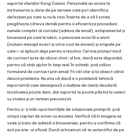
suportul clienților Kong Casino. Personalul au acces la
instrumente și date de pe servere care pot identifica
defecțiuni pe care tu nu le vezi. Înainte de a să îi scrieți,
pregătește câteva detalii pentru a eficientiza procedura:
numele complet al contului (adresa de email), echipamentul și
browserul pe care le rulezi, o precizare exactă a erorii
(inclusiv mesajul exact și orice cod de eroare) și etapele pe
care i-ai aplicat deja pentru a rezolva. Cel mai prompt mod
de contact este de obicei chat-ul live, dacă este disponibil,
pentru că obții ajutor în timp real. În schimb, poți utiliza
formularul de contact prin email. Fii cât clar și la obiect când
descrii problema. Nu uita că dacă e o problemă tehnică
importantă care deranjează o mulțime de clienți deodată,
rezolvarea poate dura, dar suportul te poate păstra la curent
cu starea și un termen preconizat.
Pentru a-ți mări oportunitățile de soluționare promptă, poți
atașa capturi de ecran cu eroarea. Verifică că în imagine se
vede și bara de adresă a browserului, pentru a confirma că
ești pe site-ul oficial. Dacă ai încercat să te autentifici de pe