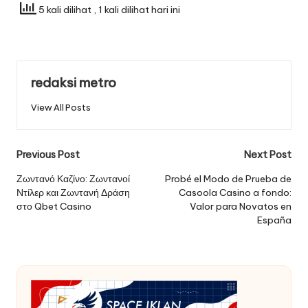
5 kali dilihat
, 1 kali dilihat hari ini
redaksi metro
View All Posts
Post
Previous Post
Next Post
navigation
Ζωντανό Καζίνο: Ζωντανοί
Probé el Modo de Prueba de
Ντίλερ και Ζωντανή Δράση
Casoola Casino a fondo:
στο Qbet Casino
Valor para Novatos en
España