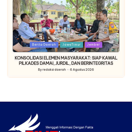
Posted
Berita Daerah
JawaTimur
Jember
in
KONSOLIDASI ELEMEN MASYARAKAT: SIAP KAWAL
PILKADES DAMAI, JURDIL, DAN BERINTEGRITAS
By
redaksi daerah
6 Agustus 2026
Posted
by