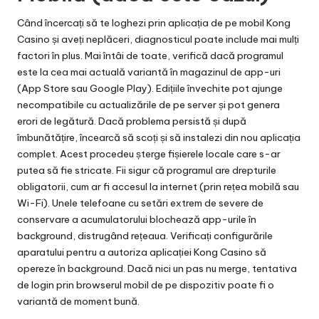
Când încercați să te loghezi prin aplicația de pe mobil Kong
Casino și aveți neplăceri, diagnosticul poate include mai mulți
factori în plus. Mai întâi de toate, verifică dacă programul
este la cea mai actuală variantă în magazinul de app-uri
(App Store sau Google Play). Edițiile învechite pot ajunge
necompatibile cu actualizările de pe server și pot genera
erori de legătură. Dacă problema persistă și după
îmbunătățire, încearcă să scoți și să instalezi din nou aplicația
complet. Acest procedeu șterge fișierele locale care s-ar
putea să fie stricate. Fii sigur că programul are drepturile
obligatorii, cum ar fi accesul la internet (prin rețea mobilă sau
Wi-Fi). Unele telefoane cu setări extrem de severe de
conservare a acumulatorului blochează app-urile în
background, distrugând rețeaua. Verificați configurările
aparatului pentru a autoriza aplicației Kong Casino să
opereze în background. Dacă nici un pas nu merge, tentativa
de login prin browserul mobil de pe dispozitiv poate fi o
variantă de moment bună.