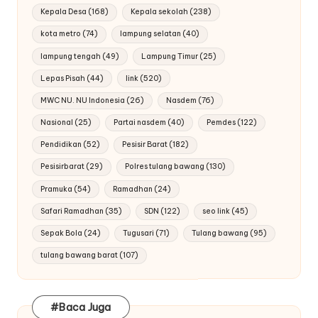
Kepala Desa
(168)
Kepala sekolah
(238)
kota metro
(74)
lampung selatan
(40)
lampung tengah
(49)
Lampung Timur
(25)
Lepas Pisah
(44)
link
(520)
MWC NU. NU Indonesia
(26)
Nasdem
(76)
Nasional
(25)
Partai nasdem
(40)
Pemdes
(122)
Pendidikan
(52)
Pesisir Barat
(182)
Pesisirbarat
(29)
Polres tulang bawang
(130)
Pramuka
(54)
Ramadhan
(24)
Safari Ramadhan
(35)
SDN
(122)
seo link
(45)
Sepak Bola
(24)
Tugusari
(71)
Tulang bawang
(95)
tulang bawang barat
(107)
#Baca Juga