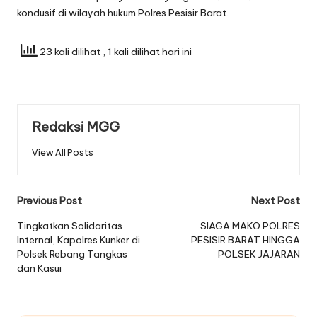
kondusif di wilayah hukum Polres Pesisir Barat.
23 kali dilihat
, 1 kali dilihat hari ini
Redaksi MGG
View All Posts
Post
Previous Post
Next Post
navigation
Tingkatkan Solidaritas
SIAGA MAKO POLRES
Internal, Kapolres Kunker di
PESISIR BARAT HINGGA
Polsek Rebang Tangkas
POLSEK JAJARAN
dan Kasui