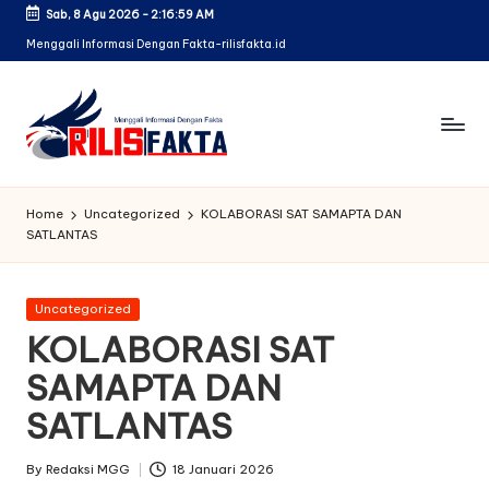
Sab, 8 Agu 2026
-
2:16:59 AM
Skip
Menggali Informasi Dengan Fakta-rilisfakta.id
to
content
Home
Uncategorized
KOLABORASI SAT SAMAPTA DAN
SATLANTAS
Posted
Uncategorized
in
KOLABORASI SAT
SAMAPTA DAN
SATLANTAS
By
Redaksi MGG
18 Januari 2026
Posted