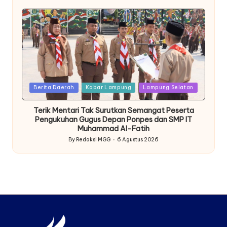
by
Posted
Berita Daerah
Kabar Lampung
Lampung Selatan
in
Terik Mentari Tak Surutkan Semangat Peserta
Pengukuhan Gugus Depan Ponpes dan SMP IT
Muhammad Al-Fatih
By
Redaksi MGG
6 Agustus 2026
Posted
by