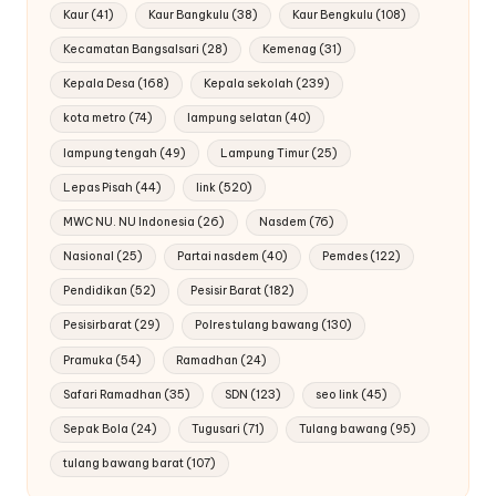
Kaur
(41)
Kaur Bangkulu
(38)
Kaur Bengkulu
(108)
Kecamatan Bangsalsari
(28)
Kemenag
(31)
Kepala Desa
(168)
Kepala sekolah
(239)
kota metro
(74)
lampung selatan
(40)
lampung tengah
(49)
Lampung Timur
(25)
Lepas Pisah
(44)
link
(520)
MWC NU. NU Indonesia
(26)
Nasdem
(76)
Nasional
(25)
Partai nasdem
(40)
Pemdes
(122)
Pendidikan
(52)
Pesisir Barat
(182)
Pesisirbarat
(29)
Polres tulang bawang
(130)
Pramuka
(54)
Ramadhan
(24)
Safari Ramadhan
(35)
SDN
(123)
seo link
(45)
Sepak Bola
(24)
Tugusari
(71)
Tulang bawang
(95)
tulang bawang barat
(107)