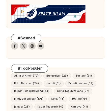
#Sosmed
Facebook
Twitter
Instagram
Youtube
#Tag Populer
Akhmat Khoiri
(76)
Bangsalsari
(23)
Bantuan
(31)
Buka Bersama
(24)
bupati
(51)
Bupati Jember
(39)
Bupati Tulang Bawang
(44)
Catur Teguh Wiyono
(27)
Dinas pendidikan
(103)
DPRD
(43)
HUT RI
(79)
jember
(28)
Kades Tugusari
(44)
Karnaval
(41)