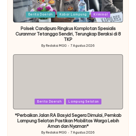
Posted
Berita Daerah
Kabar Lampung
Kriminal
in
Polsek Candipuro Ringkus Komplotan Spesialis
Curanmor Tetangga Sendiri, Terungkap Beraksi di 8
TKP
By
Redaksi MGG
7 Agustus 2026
Posted
by
Posted
Berita Daerah
Lampung Selatan
in
*Perbaikan Jalan RA Basyid Segera Dimulai, Pemkab
Lampung Selatan Pastikan Mobilitas Warga Lebih
Aman dan Nyaman*
By
Redaksi MGG
7 Agustus 2026
Posted