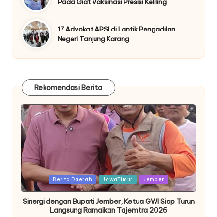
Pada Giat Vaksinasi Presisi Keliling
17 Advokat APSI di Lantik Pengadilan
Negeri Tanjung Karang
Rekomendasi Berita
Posted
Berita Daerah
JawaTimur
Jember
in
Sinergi dengan Bupati Jember, Ketua GWI Siap Turun
Langsung Ramaikan Tajemtra 2026