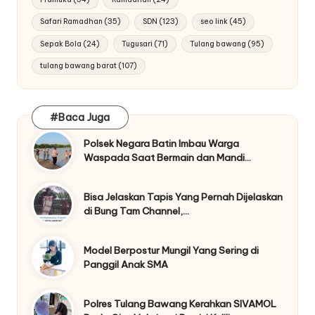
Safari Ramadhan
(35)
SDN
(123)
seo link
(45)
Sepak Bola
(24)
Tugusari
(71)
Tulang bawang
(95)
tulang bawang barat
(107)
#Baca Juga
Polsek Negara Batin Imbau Warga
Waspada Saat Bermain dan Mandi…
Bisa Jelaskan Tapis Yang Pernah Dijelaskan
di Bung Tam Channel,…
Model Berpostur Mungil Yang Sering di
Panggil Anak SMA
Polres Tulang Bawang Kerahkan SIVAMOL