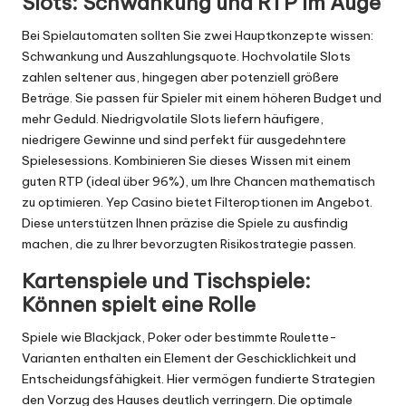
Slots: Schwankung und RTP im Auge
Bei Spielautomaten sollten Sie zwei Hauptkonzepte wissen:
Schwankung und Auszahlungsquote. Hochvolatile Slots
zahlen seltener aus, hingegen aber potenziell größere
Beträge. Sie passen für Spieler mit einem höheren Budget und
mehr Geduld. Niedrigvolatile Slots liefern häufigere,
niedrigere Gewinne und sind perfekt für ausgedehntere
Spielesessions. Kombinieren Sie dieses Wissen mit einem
guten RTP (ideal über 96%), um Ihre Chancen mathematisch
zu optimieren. Yep Casino bietet Filteroptionen im Angebot.
Diese unterstützen Ihnen präzise die Spiele zu ausfindig
machen, die zu Ihrer bevorzugten Risikostrategie passen.
Kartenspiele und Tischspiele:
Können spielt eine Rolle
Spiele wie Blackjack, Poker oder bestimmte Roulette-
Varianten enthalten ein Element der Geschicklichkeit und
Entscheidungsfähigkeit. Hier vermögen fundierte Strategien
den Vorzug des Hauses deutlich verringern. Die optimale