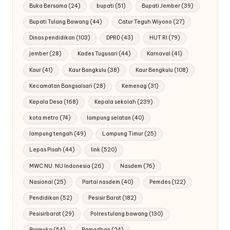
Buka Bersama
(24)
bupati
(51)
Bupati Jember
(39)
Bupati Tulang Bawang
(44)
Catur Teguh Wiyono
(27)
Dinas pendidikan
(103)
DPRD
(43)
HUT RI
(79)
jember
(28)
Kades Tugusari
(44)
Karnaval
(41)
Kaur
(41)
Kaur Bangkulu
(38)
Kaur Bengkulu
(108)
Kecamatan Bangsalsari
(28)
Kemenag
(31)
Kepala Desa
(168)
Kepala sekolah
(239)
kota metro
(74)
lampung selatan
(40)
lampung tengah
(49)
Lampung Timur
(25)
Lepas Pisah
(44)
link
(520)
MWC NU. NU Indonesia
(26)
Nasdem
(76)
Nasional
(25)
Partai nasdem
(40)
Pemdes
(122)
Pendidikan
(52)
Pesisir Barat
(182)
Pesisirbarat
(29)
Polres tulang bawang
(130)
Pramuka
(54)
Ramadhan
(24)