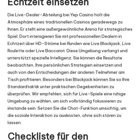
Echtzeit einsetzen
Die Live-Dealer-Abteilung bei Yep Casino holt die
Atmosphäre eines traditionellen Casinos geradewegs zu
Ihnen. Er stellt eine außergewöhnliche Arena für strategisches
Spiel. Dort interagieren Sie mit professionellen Dealern in
Echtzeit über HD-Ströme bei Runden wie Live Blackjack, Live
Roulette oder Live Baccarat. Diese Umgebung verlangt und
unterstützt spezielle Intelligenz. Sie können die Resultate
beobachten, Ihre persönlichen Strategien einsetzen und
auch von den Entscheidungen der anderen Teilnehmer am
Tisch profitieren. Besonders bei Blackjack können Sie so Ihre
Standardtaktik unter praktischen Gegebenheiten zu
überprüfen. Wir empfehlen, sich für Live-Spiele eine ruhige
Umgebung zu wählen, um sich vollständig fokussieren zu
imstande sein. Setzen Sie die Chat-Funktion umsichtig, um
die soziale Interaktion zu auskosten, ohne sich stören zu
lassen.
Checkliste für den