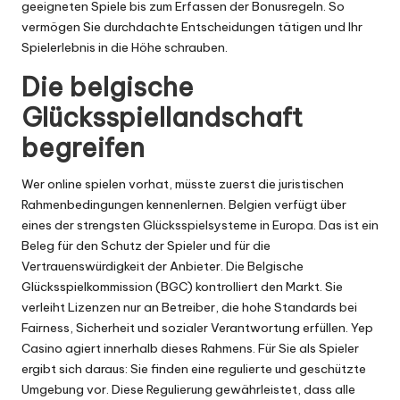
geeigneten Spiele bis zum Erfassen der Bonusregeln. So
vermögen Sie durchdachte Entscheidungen tätigen und Ihr
Spielerlebnis in die Höhe schrauben.
Die belgische
Glücksspiellandschaft
begreifen
Wer online spielen vorhat, müsste zuerst die juristischen
Rahmenbedingungen kennenlernen. Belgien verfügt über
eines der strengsten Glücksspielsysteme in Europa. Das ist ein
Beleg für den Schutz der Spieler und für die
Vertrauenswürdigkeit der Anbieter. Die Belgische
Glücksspielkommission (BGC) kontrolliert den Markt. Sie
verleiht Lizenzen nur an Betreiber, die hohe Standards bei
Fairness, Sicherheit und sozialer Verantwortung erfüllen. Yep
Casino agiert innerhalb dieses Rahmens. Für Sie als Spieler
ergibt sich daraus: Sie finden eine regulierte und geschützte
Umgebung vor. Diese Regulierung gewährleistet, dass alle