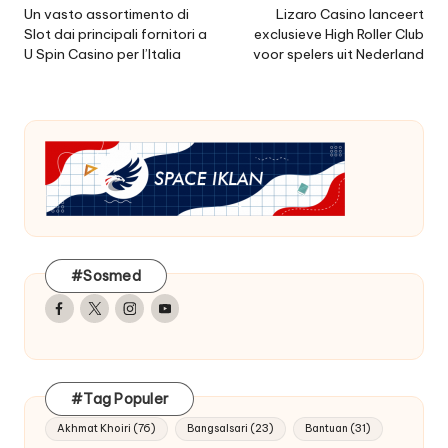
navigation
Un vasto assortimento di
Lizaro Casino lanceert
Slot dai principali fornitori a
exclusieve High Roller Club
U Spin Casino per l’Italia
voor spelers uit Nederland
#Sosmed
Facebook
Twitter
Instagram
Youtube
#Tag Populer
Akhmat Khoiri
(76)
Bangsalsari
(23)
Bantuan
(31)