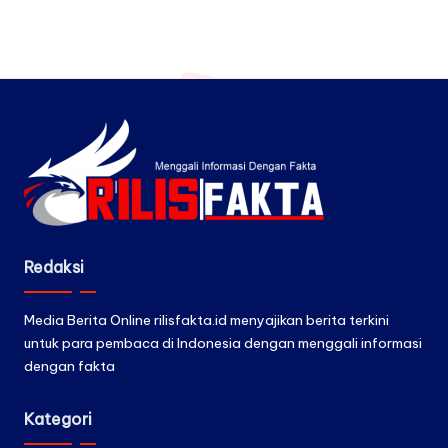
Redaksi
Media Berita Online rilisfakta.id menyajikan berita terkini
untuk para pembaca di Indonesia dengan menggali informasi
dengan fakta
Kategori