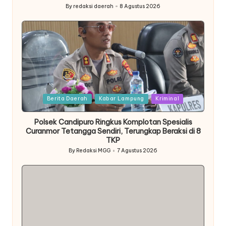
By
redaksi daerah
8 Agustus 2026
Posted
by
Posted
Berita Daerah
Kabar Lampung
Kriminal
in
Polsek Candipuro Ringkus Komplotan Spesialis
Curanmor Tetangga Sendiri, Terungkap Beraksi di 8
TKP
By
Redaksi MGG
7 Agustus 2026
Posted
by