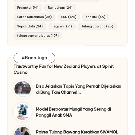
Pramuka
(54)
Ramadhan
(24)
Safari Ramadhan
(35)
SDN
(124)
seo link
(45)
Sepak Bola
(24)
Tugusari
(71)
Tulang bawang
(95)
tulang bawang barat
(107)
#Baca Juga
Trustworthy Fun for New Zealand Players at Spinit
Casino
Bisa Jelaskan Tapis Yang Pernah Dijelaskan
di Bung Tam Channel,…
Model Berpostur Mungil Yang Sering di
Panggil Anak SMA
Polres Tulang Bawang Kerahkan SIVAMOL