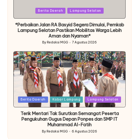
Posted
Berita Daerah
Lampung Selatan
in
*Perbaikan Jalan RA Basyid Segera Dimulai, Pemkab
Lampung Selatan Pastikan Mobilitas Warga Lebih
Aman dan Nyaman*
By
Redaksi MGG
7 Agustus 2026
Posted
by
Posted
Berita Daerah
Kabar Lampung
Lampung Selatan
in
Terik Mentari Tak Surutkan Semangat Peserta
Pengukuhan Gugus Depan Ponpes dan SMP IT
Muhammad Al-Fatih
By
Redaksi MGG
6 Agustus 2026
Posted