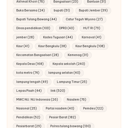
Akhmat Khoiri
(76)
Bangsalsari
(23)
Bantuan
(31)
Buka Bersama
(24)
bupati
(51)
Bupati Jember
(39)
Bupati Tulang Bawang
(44)
Catur Teguh Wiyono
(27)
Dinas pendidikan
(103)
DPRD
(43)
HUT RI
(79)
jember
(28)
Kades Tugusari
(44)
Karnaval
(41)
Kaur
(41)
Kaur Bangkulu
(38)
Kaur Bengkulu
(108)
Kecamatan Bangsalsari
(28)
Kemenag
(31)
Kepala Desa
(168)
Kepala sekolah
(240)
kota metro
(74)
lampung selatan
(40)
lampung tengah
(49)
Lampung Timur
(25)
Lepas Pisah
(44)
link
(520)
MWC NU. NU Indonesia
(26)
Nasdem
(76)
Nasional
(25)
Partai nasdem
(40)
Pemdes
(122)
Pendidikan
(52)
Pesisir Barat
(182)
Pesisirbarat
(29)
Polres tulang bawang
(130)