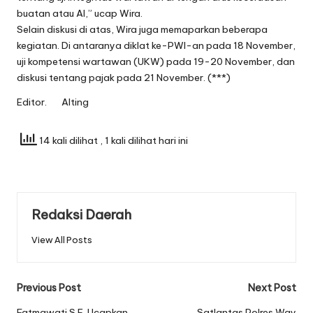
buatan atau AI,” ucap Wira.
Selain diskusi di atas, Wira juga memaparkan beberapa
kegiatan. Di antaranya diklat ke-PWI-an pada 18 November,
uji kompetensi wartawan (UKW) pada 19-20 November, dan
diskusi tentang pajak pada 21 November. (***)
Editor. Alting
14 kali dilihat
, 1 kali dilihat hari ini
Redaksi Daerah
View All Posts
Post
Previous Post
Next Post
Fatmawati S.E. Ucapkan
Satlantas Polres Way