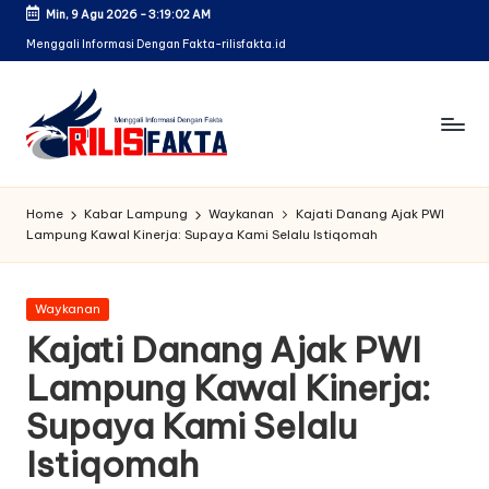
Min, 9 Agu 2026
-
3:19:02 AM
Skip
Menggali Informasi Dengan Fakta-rilisfakta.id
to
content
Home
Kabar Lampung
Waykanan
Kajati Danang Ajak PWI
Lampung Kawal Kinerja: Supaya Kami Selalu Istiqomah
Posted
Waykanan
in
Kajati Danang Ajak PWI
Lampung Kawal Kinerja:
Supaya Kami Selalu
Istiqomah