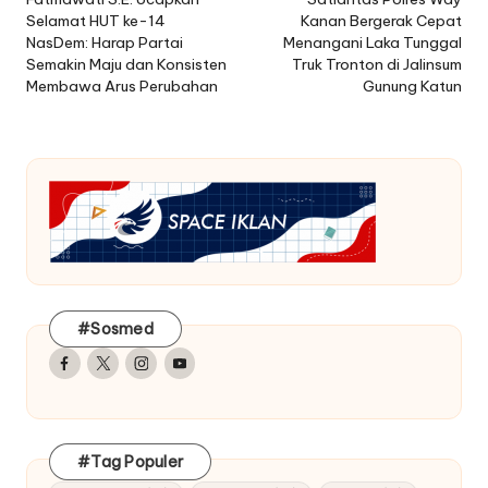
navigation
Selamat HUT ke-14
Kanan Bergerak Cepat
NasDem: Harap Partai
Menangani Laka Tunggal
Semakin Maju dan Konsisten
Truk Tronton di Jalinsum
Membawa Arus Perubahan
Gunung Katun
#Sosmed
Facebook
Twitter
Instagram
Youtube
#Tag Populer