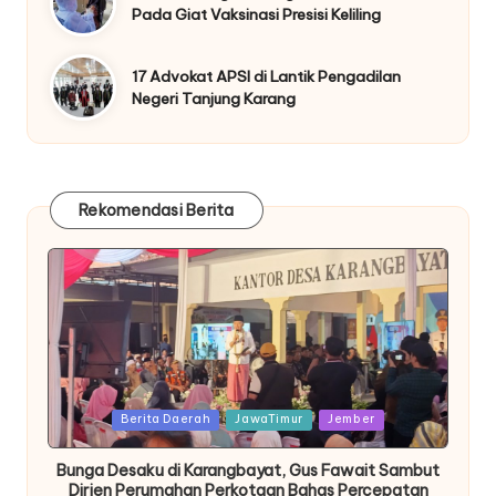
Pada Giat Vaksinasi Presisi Keliling
17 Advokat APSI di Lantik Pengadilan
Negeri Tanjung Karang
Rekomendasi Berita
Posted
Berita Daerah
JawaTimur
Jember
in
Bunga Desaku di Karangbayat, Gus Fawait Sambut
Dirjen Perumahan Perkotaan Bahas Percepatan