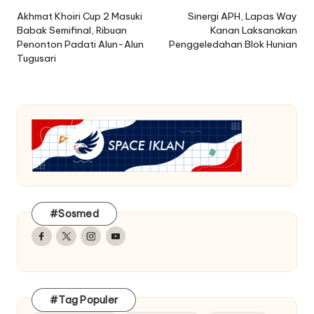
navigation
Akhmat Khoiri Cup 2 Masuki
Sinergi APH, Lapas Way
Babak Semifinal, Ribuan
Kanan Laksanakan
Penonton Padati Alun-Alun
Penggeledahan Blok Hunian
Tugusari
#Sosmed
Facebook
Twitter
Instagram
Youtube
#Tag Populer