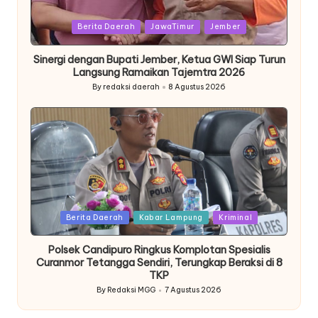
Posted
Berita Daerah
JawaTimur
Jember
in
Sinergi dengan Bupati Jember, Ketua GWI Siap Turun
Langsung Ramaikan Tajemtra 2026
By
redaksi daerah
8 Agustus 2026
Posted
by
Posted
Berita Daerah
Kabar Lampung
Kriminal
in
Polsek Candipuro Ringkus Komplotan Spesialis
Curanmor Tetangga Sendiri, Terungkap Beraksi di 8
TKP
By
Redaksi MGG
7 Agustus 2026
Posted
by