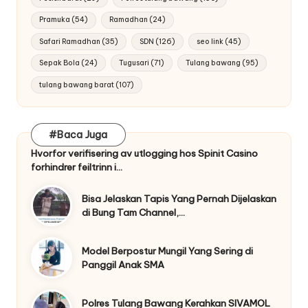
Pramuka
(54)
Ramadhan
(24)
Safari Ramadhan
(35)
SDN
(126)
seo link
(45)
Sepak Bola
(24)
Tugusari
(71)
Tulang bawang
(95)
tulang bawang barat
(107)
#Baca Juga
Hvorfor verifisering av utlogging hos Spinit Casino
forhindrer feiltrinn i…
Bisa Jelaskan Tapis Yang Pernah Dijelaskan
di Bung Tam Channel,…
Model Berpostur Mungil Yang Sering di
Panggil Anak SMA
Polres Tulang Bawang Kerahkan SIVAMOL