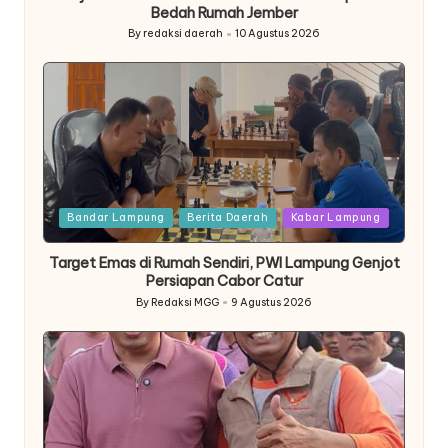
Bedah Rumah Jember
By
redaksi daerah
10 Agustus 2026
Posted
by
Posted
Bandar Lampung
Berita Daerah
Kabar Lampung
in
Target Emas di Rumah Sendiri, PWI Lampung Genjot
Persiapan Cabor Catur
By
Redaksi MGG
9 Agustus 2026
Posted
by