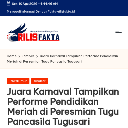
Sen, 10 Agu 2026
-
4:44:47 AM
Skip
Menggali Informasi Dengan Fakta-rilisfakta.id
to
content
Home
Jember
Juara Karnaval Tampilkan Performe Pendidikan
Meriah di Peresmian Tugu Pancasila Tugusari
Posted
JawaTimur
Jember
in
Juara Karnaval Tampilkan
Performe Pendidikan
Meriah di Peresmian Tugu
Pancasila Tugusari