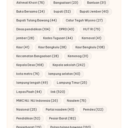
Akhmat Khoiri
(76)
Bangsalsari
(23)
Bantuan
(31)
Buka Bersama
(24)
bupati
(52)
Bupati Jember
(40)
Bupati Tulang Bawang
(44)
Catur Teguh Wiyono
(27)
Dinas pendidikan
(104)
DPRD
(43)
HUT RI
(79)
jember
(28)
Kades Tugusari
(44)
Karnaval
(41)
Kaur
(41)
Kaur Bangkulu
(38)
Kaur Bengkulu
(108)
Kecamatan Bangsalsari
(28)
Kemenag
(31)
Kepala Desa
(168)
Kepala sekolah
(242)
kota metro
(74)
lampung selatan
(40)
lampung tengah
(49)
Lampung Timur
(25)
Lepas Pisah
(44)
link
(520)
MWC NU. NU Indonesia
(26)
Nasdem
(76)
Nasional
(25)
Partai nasdem
(40)
Pemdes
(122)
Pendidikan
(52)
Pesisir Barat
(182)
Pesisirbarat
(29)
Polres tulang bawang
(130)