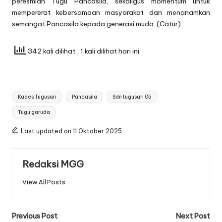
peresmian Tugu Pancasila, sekaligus momentum untuk
mempererat kebersamaan masyarakat dan menanamkan
semangat Pancasila kepada generasi muda. (Catur)
342 kali dilihat
, 1 kali dilihat hari ini
Tags:
Kades Tugusari
Pancasila
Sdn tugusari 05
Tugu garuda
Last updated on 11 Oktober 2025
Redaksi MGG
View All Posts
Post
Previous Post
Next Post