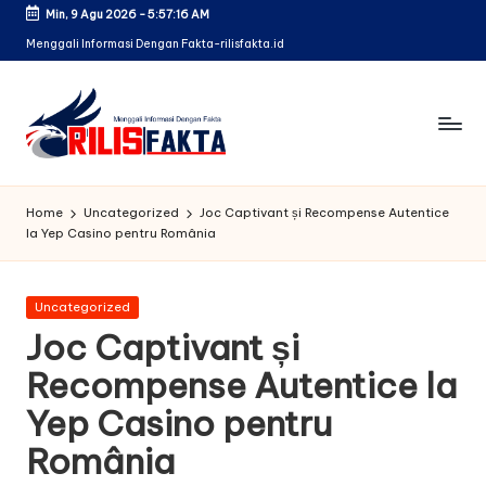
Min, 9 Agu 2026
-
5:57:16 AM
Skip
Menggali Informasi Dengan Fakta-rilisfakta.id
to
content
Home
Uncategorized
Joc Captivant și Recompense Autentice
la Yep Casino pentru România
Posted
Uncategorized
in
Joc Captivant și
Recompense Autentice la
Yep Casino pentru
România