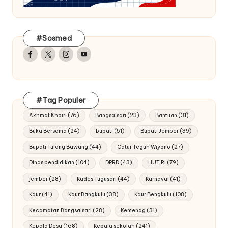
#Sosmed
Facebook
Twitter
Instagram
Youtube
#Tag Populer
Akhmat Khoiri
(76)
Bangsalsari
(23)
Bantuan
(31)
Buka Bersama
(24)
bupati
(51)
Bupati Jember
(39)
Bupati Tulang Bawang
(44)
Catur Teguh Wiyono
(27)
Dinas pendidikan
(104)
DPRD
(43)
HUT RI
(79)
jember
(28)
Kades Tugusari
(44)
Karnaval
(41)
Kaur
(41)
Kaur Bangkulu
(38)
Kaur Bengkulu
(108)
Kecamatan Bangsalsari
(28)
Kemenag
(31)
Kepala Desa
(168)
Kepala sekolah
(241)