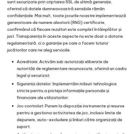
sunt securizate prin criptarea SSL de ultimă generație,
oferind că datele dumneavoastră sensibile rămân
confidențiale. Mai mult, toate jocurile noastre implementează
generatoare de numere aleatorii (RNG) certificate,
confirmând că fiecare rezultat este complet întâmplător și
just. Transparența în aceste aspecte nu este doar o datorie
regulamentară, ci o garanție pe care o facem tuturor
jucătorilor care ne aleg serviciile.
Acreditare: Activăm sub autorizații eliberate de
autorități de reglementare recunoscute, oferind un cadru
legal și securizat.
Siguranța datelor: Implementăm măsuri tehnologice
stricte pentru a proteja informațiile personale și
financiare ale utilizatorilor.
Joc controlat: Punem la dispoziție instrumente și resurse
pentru a gestiona activitatea de joc, inclusiv limite de
depunere, auto-excludere și linkuri către organizații de
suport.