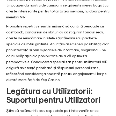
timp, agenda nostru de campanii se găsește mereu bogat cu
oferte interesante pentru totalitatea membrii, nu doar pentru
membrii VIP.
Promoțiile repetitive sunt în măsură să conțină perioade cu
cashback, concursuri de sloturi cu câștiguri în fonduri reali,
oferte de reîncărcare în zilele săptămânii sau pachete
speciale de rotiri gratuite. Anunțăm asemenea posibilități clar
prin interfață și prin mijloacele de informare, asigurându-ne
că nu scăpați nicio posibilitate de a vă optimiza
perspectivele. Conducerea specializat pentru utilizatorii VIP
asigură asistență prioritară și răspunsuri personalizate,
reflectând considerația noastră pentru angajamentul lor pe
durată mare față de Yep Casino.
Legătura cu Utilizatorii:
Suportul pentru Utilizatori
Știm că nelămuririle sau aspectele pot interveni în orice