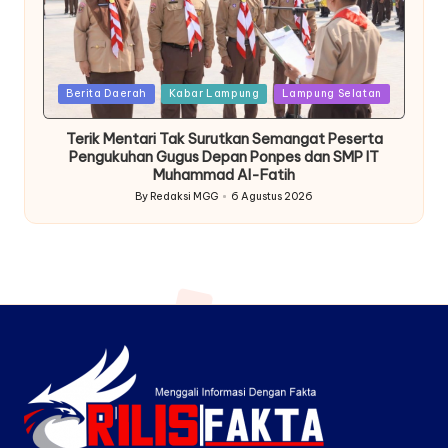
Posted
Berita Daerah
Kabar Lampung
Lampung Selatan
in
Terik Mentari Tak Surutkan Semangat Peserta
Pengukuhan Gugus Depan Ponpes dan SMP IT
Muhammad Al-Fatih
By
Redaksi MGG
6 Agustus 2026
Posted
by