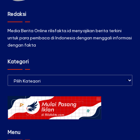
Redaksi
Media Berita Online rilisfakta.id menyajikan berita terkini
untuk para pembaca di Indonesia dengan menggali informasi
dengan fakta
Kategori
Kategori
Menu