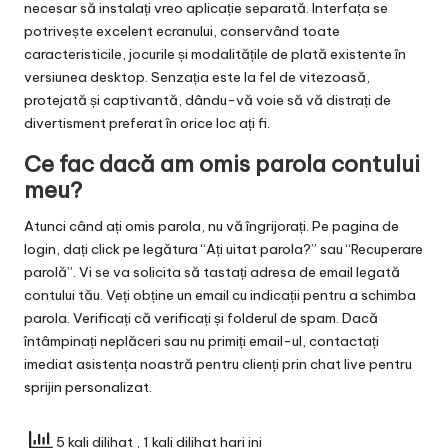
necesar să instalați vreo aplicație separată. Interfața se
potrivește excelent ecranului, conservând toate
caracteristicile, jocurile și modalitățile de plată existente în
versiunea desktop. Senzația este la fel de vitezoasă,
protejată și captivantă, dându-vă voie să vă distrați de
divertisment preferat în orice loc ați fi.
Ce fac dacă am omis parola contului
meu?
Atunci când ați omis parola, nu vă îngrijorați. Pe pagina de
login, dați click pe legătura “Ați uitat parola?” sau “Recuperare
parolă”. Vi se va solicita să tastați adresa de email legată
contului tău. Veți obține un email cu indicații pentru a schimba
parola. Verificați că verificați și folderul de spam. Dacă
întâmpinați neplăceri sau nu primiți email-ul, contactați
imediat asistența noastră pentru clienți prin chat live pentru
sprijin personalizat.
5 kali dilihat
, 1 kali dilihat hari ini