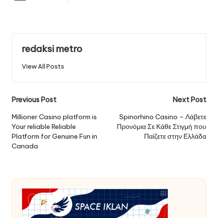
redaksi metro
View All Posts
Post
Previous Post
Next Post
navigation
Millioner Casino platform is
Spinorhino Casino – Λάβετε
Your reliable Reliable
Προνόμια Σε Κάθε Στιγμή που
Platform for Genuine Fun in
Παίζετε στην Ελλάδα
Canada