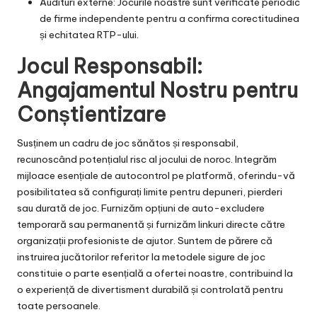
Audituri externe: Jocurile noastre sunt verificate periodic
de firme independente pentru a confirma corectitudinea
și echitatea RTP-ului.
Jocul Responsabil:
Angajamentul Nostru pentru
Conștientizare
Susținem un cadru de joc sănătos și responsabil,
recunoscând potențialul risc al jocului de noroc. Integrăm
mijloace esențiale de autocontrol pe platformă, oferindu-vă
posibilitatea să configurați limite pentru depuneri, pierderi
sau durată de joc. Furnizăm opțiuni de auto-excludere
temporară sau permanentă și furnizăm linkuri directe către
organizații profesioniste de ajutor. Suntem de părere că
instruirea jucătorilor referitor la metodele sigure de joc
constituie o parte esențială a ofertei noastre, contribuind la
o experiență de divertisment durabilă și controlată pentru
toate persoanele.