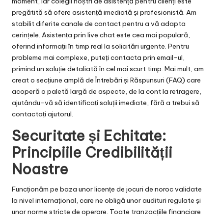
moment, iar colegii noștri de asistență pentru clienți este
pregătită să ofere asistență imediată și profesionistă. Am
stabilit diferite canale de contact pentru a vă adapta
cerințele. Asistența prin live chat este cea mai populară,
oferind informații în timp real la solicitări urgente. Pentru
probleme mai complexe, puteți contacta prin email-ul,
primind un soluție detaliată în cel mai scurt timp. Mai mult, am
creat o secțiune amplă de Întrebări și Răspunsuri (FAQ) care
acoperă o paletă largă de aspecte, de la cont la retragere,
ajutându-vă să identificați soluții imediate, fără a trebui să
contactați ajutorul.
Securitate și Echitate:
Principiile Credibilității
Noastre
Funcționăm pe baza unor licențe de jocuri de noroc validate
la nivel internațional, care ne obligă unor audituri regulate și
unor norme stricte de operare. Toate tranzacțiile financiare