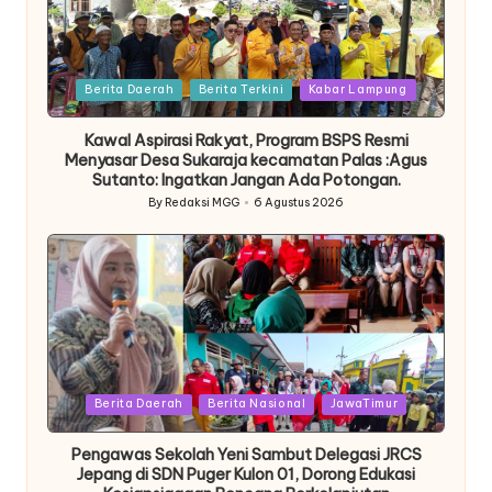
Posted
Berita Daerah
Berita Terkini
Kabar Lampung
in
Kawal Aspirasi Rakyat, Program BSPS Resmi
Menyasar Desa Sukaraja kecamatan Palas :Agus
Sutanto: Ingatkan Jangan Ada Potongan.
By
Redaksi MGG
6 Agustus 2026
Posted
by
Posted
Berita Daerah
Berita Nasional
JawaTimur
in
Pengawas Sekolah Yeni Sambut Delegasi JRCS
Jepang di SDN Puger Kulon 01, Dorong Edukasi