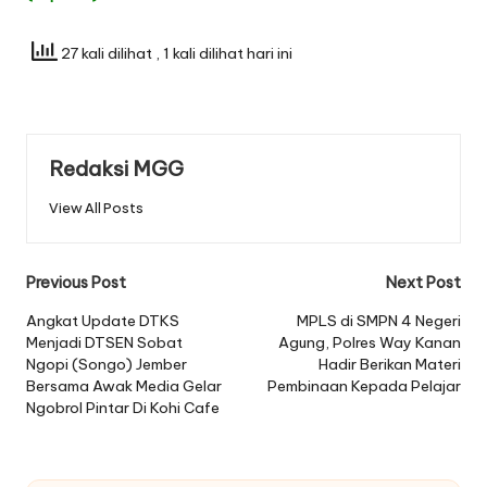
27 kali dilihat
, 1 kali dilihat hari ini
Redaksi MGG
View All Posts
Post
Previous Post
Next Post
navigation
Angkat Update DTKS
MPLS di SMPN 4 Negeri
Menjadi DTSEN Sobat
Agung, Polres Way Kanan
Ngopi (Songo) Jember
Hadir Berikan Materi
Bersama Awak Media Gelar
Pembinaan Kepada Pelajar
Ngobrol Pintar Di Kohi Cafe