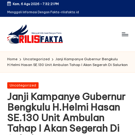
Kam, 6 Agu 2026
-
7:32:22 PM
Skip
Menggali Informasi Dengan Fakta-rilisfakta.id
to
content
Home
Uncategorized
Janji Kampanye Gubernur Bengkulu
H.Helmi Hasan SE.130 Unit Ambulan Tahap I Akan Segerah Di Salurkan
Posted
Uncategorized
in
Janji Kampanye Gubernur
Bengkulu H.Helmi Hasan
SE.130 Unit Ambulan
Tahap I Akan Segerah Di