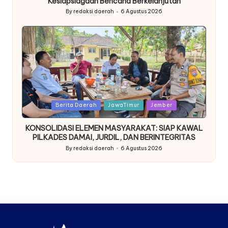
Kesiapsiagaan Bencana Berkelanjutan
By
redaksi daerah
6 Agustus 2026
Posted
by
Posted
Berita Daerah
JawaTimur
Jember
in
KONSOLIDASI ELEMEN MASYARAKAT: SIAP KAWAL
PILKADES DAMAI, JURDIL, DAN BERINTEGRITAS
By
redaksi daerah
6 Agustus 2026
Posted
by