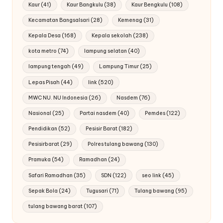
Kaur
(41)
Kaur Bangkulu
(38)
Kaur Bengkulu
(108)
Kecamatan Bangsalsari
(28)
Kemenag
(31)
Kepala Desa
(168)
Kepala sekolah
(238)
kota metro
(74)
lampung selatan
(40)
lampung tengah
(49)
Lampung Timur
(25)
Lepas Pisah
(44)
link
(520)
MWC NU. NU Indonesia
(26)
Nasdem
(76)
Nasional
(25)
Partai nasdem
(40)
Pemdes
(122)
Pendidikan
(52)
Pesisir Barat
(182)
Pesisirbarat
(29)
Polres tulang bawang
(130)
Pramuka
(54)
Ramadhan
(24)
Safari Ramadhan
(35)
SDN
(122)
seo link
(45)
Sepak Bola
(24)
Tugusari
(71)
Tulang bawang
(95)
tulang bawang barat
(107)