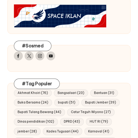
#Sosmed
Facebook
Twitter
Instagram
Youtube
#Tag Populer
Akhmat Khoiri
(76)
Bangsalsari
(23)
Bantuan
(31)
Buka Bersama
(24)
bupati
(51)
Bupati Jember
(39)
Bupati Tulang Bawang
(44)
Catur Teguh Wiyono
(27)
Dinas pendidikan
(102)
DPRD
(43)
HUT RI
(79)
jember
(28)
Kades Tugusari
(44)
Karnaval
(41)