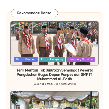
Rekomendasi Berita
Posted
Berita Daerah
Kabar Lampung
Lampung Selatan
in
Terik Mentari Tak Surutkan Semangat Peserta
Pengukuhan Gugus Depan Ponpes dan SMP IT
Muhammad Al-Fatih
By
Redaksi MGG
6 Agustus 2026
Posted
by