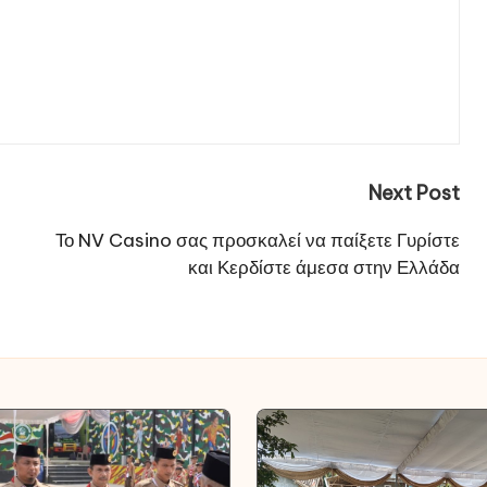
Next Post
Το NV Casino σας προσκαλεί να παίξετε Γυρίστε
και Κερδίστε άμεσα στην Ελλάδα