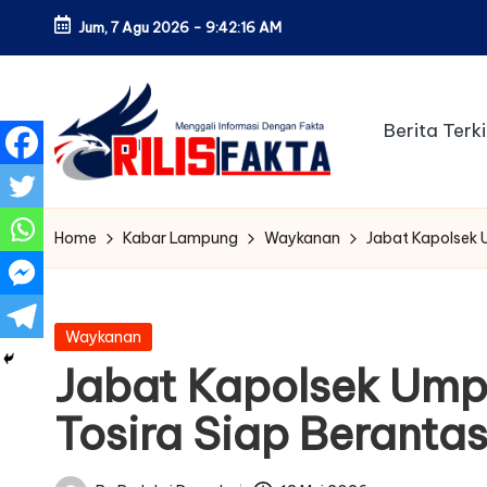
Jum, 7 Agu 2026
-
9:42:17 AM
Skip
to
content
Berita Terki
Home
Kabar Lampung
Waykanan
Jabat Kapolsek 
Posted
Waykanan
in
Jabat Kapolsek Um
Tosira Siap Beranta