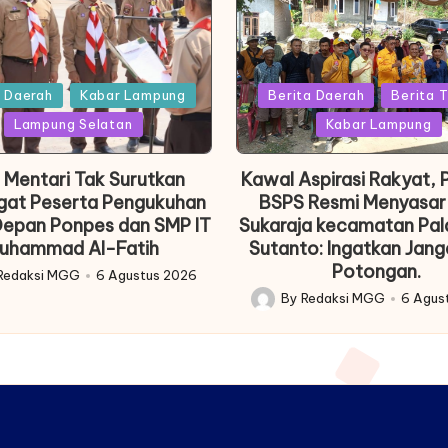
Posted
a Daerah
Kabar Lampung
Berita Daerah
Berita T
in
Lampung Selatan
Kabar Lampung
k Mentari Tak Surutkan
Kawal Aspirasi Rakyat,
at Peserta Pengukuhan
BSPS Resmi Menyasar
epan Ponpes dan SMP IT
Sukaraja kecamatan Pal
uhammad Al-Fatih
Sutanto: Ingatkan Jan
Potongan.
Redaksi MGG
6 Agustus 2026
By
Redaksi MGG
6 Agus
Posted
by