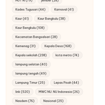
HUT RI
(79)
jember
(28)
Kades Tugusari
(44)
Karnaval
(41)
Kaur
(41)
Kaur Bangkulu
(38)
Kaur Bengkulu
(108)
Kecamatan Bangsalsari
(28)
Kemenag
(31)
Kepala Desa
(168)
Kepala sekolah
(238)
kota metro
(74)
lampung selatan
(40)
lampung tengah
(49)
Lampung Timur
(25)
Lepas Pisah
(44)
link
(520)
MWC NU. NU Indonesia
(26)
Nasdem
(76)
Nasional
(25)