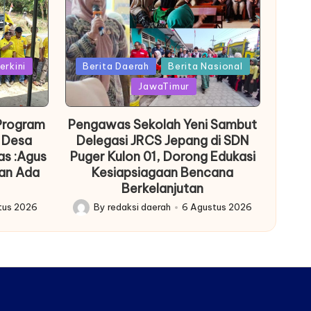
Posted
erkini
Berita Daerah
Berita Nasional
in
JawaTimur
 Program
Pengawas Sekolah Yeni Sambut
 Desa
Delegasi JRCS Jepang di SDN
as :Agus
Puger Kulon 01, Dorong Edukasi
gan Ada
Kesiapsiagaan Bencana
Berkelanjutan
tus 2026
By
redaksi daerah
6 Agustus 2026
Posted
by