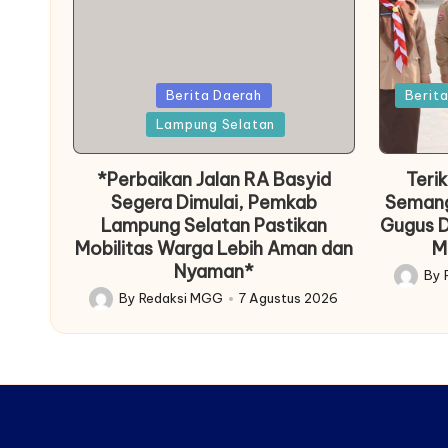
Posted
Posted
Berita Daerah
Berit
in
in
Lampung Selatan
*Perbaikan Jalan RA Basyid
Teri
Segera Dimulai, Pemkab
Semang
Lampung Selatan Pastikan
Gugus D
Mobilitas Warga Lebih Aman dan
M
Nyaman*
By
Posted
By
Redaksi MGG
7 Agustus 2026
Posted
by
by