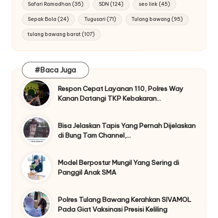
Safari Ramadhan
(35)
SDN
(124)
seo link
(45)
Sepak Bola
(24)
Tugusari
(71)
Tulang bawang
(95)
tulang bawang barat
(107)
#Baca Juga
Respon Cepat Layanan 110, Polres Way
Kanan Datangi TKP Kebakaran…
Bisa Jelaskan Tapis Yang Pernah Dijelaskan
di Bung Tam Channel,…
Model Berpostur Mungil Yang Sering di
Panggil Anak SMA
Polres Tulang Bawang Kerahkan SIVAMOL
Pada Giat Vaksinasi Presisi Keliling