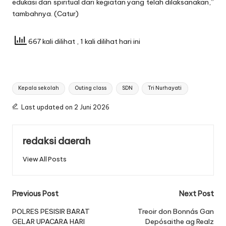
edukasi dan spiritual dari kegiatan yang telah dilaksanakan,”
tambahnya. (Catur)
667 kali dilihat
, 1 kali dilihat hari ini
Tags:
Kepala sekolah
Outing class
SDN
Tri Nurhayati
Last updated on 2 Juni 2026
redaksi daerah
View All Posts
Post
Previous Post
Next Post
navigation
POLRES PESISIR BARAT
Treoir don Bonnás Gan
GELAR UPACARA HARI
Depósaithe ag Realz