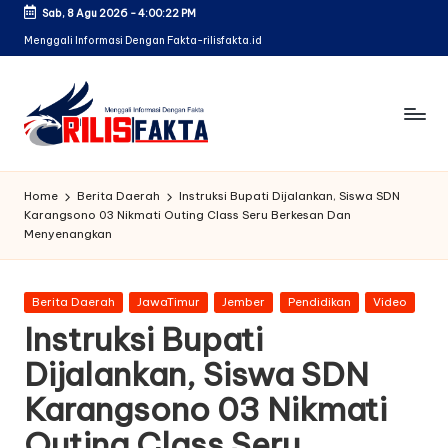
Sab, 8 Agu 2026
-
4:00:24 PM
Skip
Menggali Informasi Dengan Fakta-rilisfakta.id
to
content
Home
Berita Daerah
Instruksi Bupati Dijalankan, Siswa SDN
Karangsono 03 Nikmati Outing Class Seru Berkesan Dan
Menyenangkan
Posted
Berita Daerah
JawaTimur
Jember
Pendidikan
Video
in
Instruksi Bupati
Dijalankan, Siswa SDN
Karangsono 03 Nikmati
Outing Class Seru