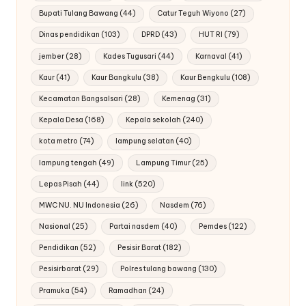
Bupati Tulang Bawang
(44)
Catur Teguh Wiyono
(27)
Dinas pendidikan
(103)
DPRD
(43)
HUT RI
(79)
jember
(28)
Kades Tugusari
(44)
Karnaval
(41)
Kaur
(41)
Kaur Bangkulu
(38)
Kaur Bengkulu
(108)
Kecamatan Bangsalsari
(28)
Kemenag
(31)
Kepala Desa
(168)
Kepala sekolah
(240)
kota metro
(74)
lampung selatan
(40)
lampung tengah
(49)
Lampung Timur
(25)
Lepas Pisah
(44)
link
(520)
MWC NU. NU Indonesia
(26)
Nasdem
(76)
Nasional
(25)
Partai nasdem
(40)
Pemdes
(122)
Pendidikan
(52)
Pesisir Barat
(182)
Pesisirbarat
(29)
Polres tulang bawang
(130)
Pramuka
(54)
Ramadhan
(24)