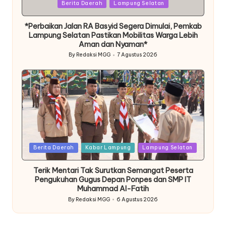
Posted
Berita Daerah
Lampung Selatan
in
*Perbaikan Jalan RA Basyid Segera Dimulai, Pemkab
Lampung Selatan Pastikan Mobilitas Warga Lebih
Aman dan Nyaman*
By
Redaksi MGG
7 Agustus 2026
Posted
by
Posted
Berita Daerah
Kabar Lampung
Lampung Selatan
in
Terik Mentari Tak Surutkan Semangat Peserta
Pengukuhan Gugus Depan Ponpes dan SMP IT
Muhammad Al-Fatih
By
Redaksi MGG
6 Agustus 2026
Posted
by