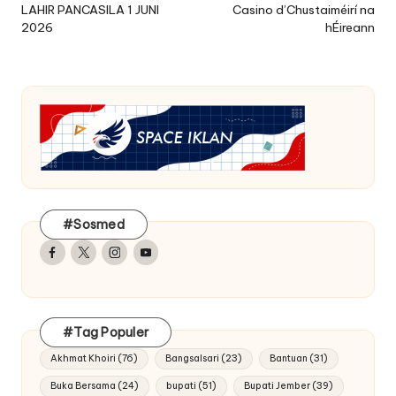
LAHIR PANCASILA 1 JUNI
Casino d’Chustaiméirí na
2026
hÉireann
#Sosmed
Facebook
Twitter
Instagram
Youtube
#Tag Populer
Akhmat Khoiri
(76)
Bangsalsari
(23)
Bantuan
(31)
Buka Bersama
(24)
bupati
(51)
Bupati Jember
(39)