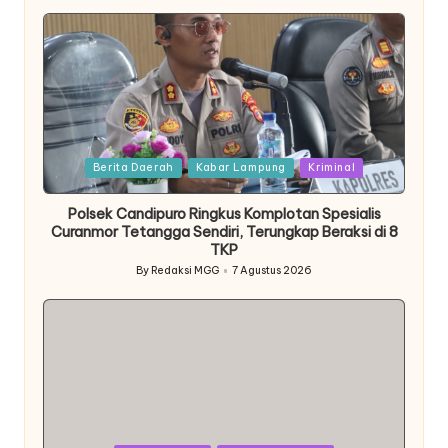
by
Posted
Berita Daerah
Kabar Lampung
Kriminal
in
Polsek Candipuro Ringkus Komplotan Spesialis
Curanmor Tetangga Sendiri, Terungkap Beraksi di 8
TKP
By
Redaksi MGG
7 Agustus 2026
Posted
by