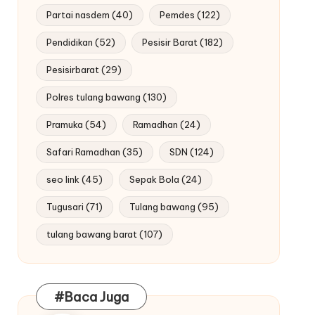
Partai nasdem
(40)
Pemdes
(122)
Pendidikan
(52)
Pesisir Barat
(182)
Pesisirbarat
(29)
Polres tulang bawang
(130)
Pramuka
(54)
Ramadhan
(24)
Safari Ramadhan
(35)
SDN
(124)
seo link
(45)
Sepak Bola
(24)
Tugusari
(71)
Tulang bawang
(95)
tulang bawang barat
(107)
#Baca Juga