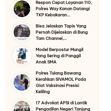
Respon Cepat Layanan 110,
Polres Way Kanan Datangi
TKP Kebakaran…
Bisa Jelaskan Tapis Yang
Pernah Dijelaskan di Bung
Tam Channel,…
Model Berpostur Mungil
Yang Sering di Panggil
Anak SMA
Polres Tulang Bawang
Kerahkan SIVAMOL Pada
Giat Vaksinasi Presisi
Keliling
17 Advokat APSI di Lantik
Pengadilan Negeri Tanjung