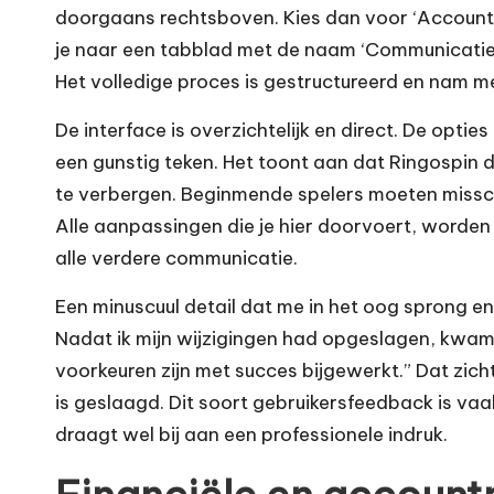
doorgaans rechtsboven. Kies dan voor ‘Accountin
je naar een tabblad met de naam ‘Communicatievoo
Het volledige proces is gestructureerd en nam m
De interface is overzichtelijk en direct. De optie
een gunstig teken. Het toont aan dat Ringospin de
te verbergen. Beginmende spelers moeten missch
Alle aanpassingen die je hier doorvoert, worde
alle verdere communicatie.
Een minuscuul detail dat me in het oog sprong en 
Nadat ik mijn wijzigingen had opgeslagen, kwam
voorkeuren zijn met succes bijgewerkt.” Dat zicht
is geslaagd. Dit soort gebruikersfeedback is vaa
draagt wel bij aan een professionele indruk.