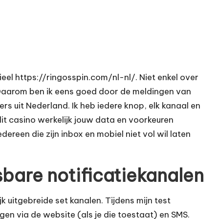
ieel
https://ringosspin.com/nl-nl/
. Niet enkel over
t. Daarom ben ik eens goed door de meldingen van
s uit Nederland. Ik heb iedere knop, elk kanaal en
it casino werkelijk jouw data en voorkeuren
ereen die zijn inbox en mobiel niet vol wil laten
sbare notificatiekanalen
k uitgebreide set kanalen. Tijdens mijn test
gen via de website (als je die toestaat) en SMS.