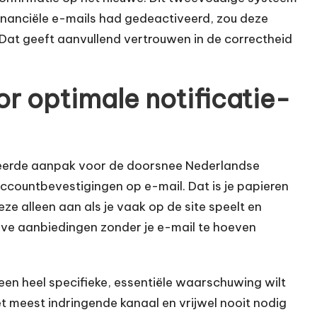
 financiële e-mails had gedeactiveerd, zou deze
 Dat geeft aanvullend vertrouwen in de correctheid
r optimale notificatie-
nceerde aanpak voor de doorsnee Nederlandse
 accountbevestigingen op e-mail. Dat is je papieren
e alleen aan als je vaak op de site speelt en
live aanbiedingen zonder je e-mail te hoeven
een heel specifieke, essentiële waarschuwing wilt
het meest indringende kanaal en vrijwel nooit nodig