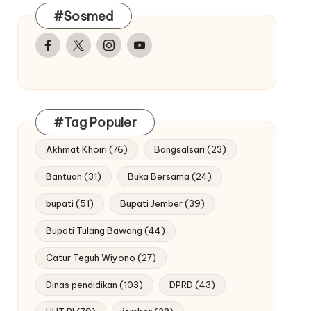
#Sosmed
Facebook
Twitter
Instagram
Youtube
#Tag Populer
Akhmat Khoiri
(76)
Bangsalsari
(23)
Bantuan
(31)
Buka Bersama
(24)
bupati
(51)
Bupati Jember
(39)
Bupati Tulang Bawang
(44)
Catur Teguh Wiyono
(27)
Dinas pendidikan
(103)
DPRD
(43)