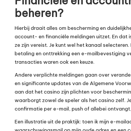
Financiële en account
beheren?
Hierbij draait alles om bescherming en duidelijkh
account- en financiële meldingen uitzet. En dat 
ze zijn vereist. Je kunt wel het kanaal selecteren.
betaling en onttrekking een e-mailbevestiging 
transacties waren ook een keuze.
Andere verplichte meldingen gaan over verand
en significante updates van de Algemene Voorwa
aan dat het casino zijn plichten voor beschermin
waarborgt zowel de speler als het casino zelf. J
confirmatie per e-mail, push of allebei ontvangt
Een illustratie uit de praktijk: toen ik mijn e-mai
waarschuwingsmail op mijn oude adres en een c