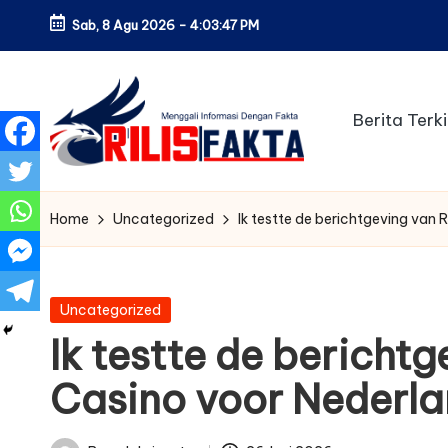
Sab, 8 Agu 2026
-
4:03:47 PM
Skip
to
content
Berita Terki
Home
Uncategorized
Ik testte de berichtgeving van
Posted
Uncategorized
in
Ik testte de bericht
Casino voor Nederl