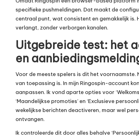
Omdat Ringospin een browser-based platform is
specifieke pushmeldingen. Dat maakt de configurat
centraal punt, wat consistent en gemakkelijk is. 
verlangt, zonder verborgen kanalen.
Uitgebreide test: het
en aanbiedingsmeldin
Voor de meeste spelers is dit het voornaamste.
van toepassing is. In mijn Ringospin-account kon
aanpassen. Ik vond aparte opties voor ‘Welkomst
‘Maandelijkse promoties’ en ‘Exclusieve persoonl
wekelijkse berichten deactiveren, maar wel per
ontvangen.
Ik controleerde dit door alles behalve ‘Persoonli