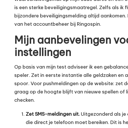
is een sterke beveiligingsmaatregel. Zelfs als ik
bijzondere beveiligingsmelding altijd aankomen.
van het accountbeheer bij Ringospin.
Mijn aanbevelingen voo
instellingen
Op basis van mijn test adviseer ik een gebala
speler. Zet in eerste instantie alle geldzaken en
spoor. Voor pushmeldingen op de website: zet dez
graag op de hoogte blijft van nieuwe spellen of 
checken.
Zet SMS-meldingen uit.
Uitgezonderd als je 
die direct je telefoon moet bereiken. Dit is 