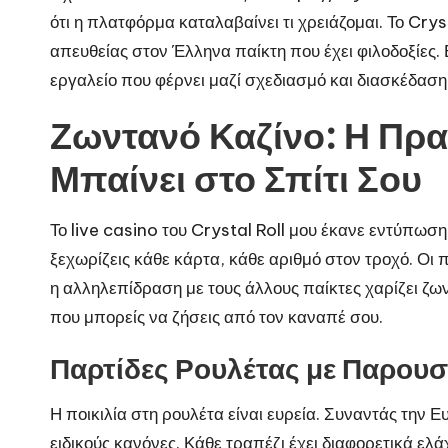
ότι η πλατφόρμα καταλαβαίνει τι χρειάζομαι. Το Crys
απευθείας στον Έλληνα παίκτη που έχει φιλοδοξίες. 
εργαλείο που φέρνει μαζί σχεδιασμό και διασκέδαση,
Ζωντανό Καζίνο: Η Πρα
Μπαίνει στο Σπίτι Σου
Το live casino του Crystal Roll μου έκανε εντύπωση.
ξεχωρίζεις κάθε κάρτα, κάθε αριθμό στον τροχό. Οι 
η αλληλεπίδραση με τους άλλους παίκτες χαρίζει ζωντ
που μπορείς να ζήσεις από τον καναπέ σου.
Παρτίδες Ρουλέτας με Παρουσ
Η ποικιλία στη ρουλέτα είναι ευρεία. Συναντάς την 
ειδικούς κανόνες. Κάθε τραπέζι έχει διαφορετικά ελά