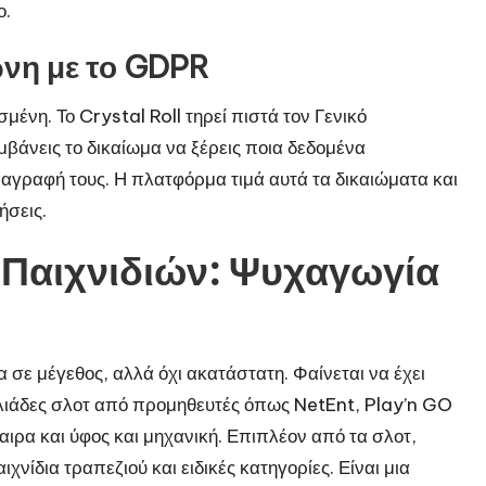
ο.
νη με το GDPR
σμένη. Το Crystal Roll τηρεί πιστά τον Γενικό
νεις το δικαίωμα να ξέρεις ποια δεδομένα
διαγραφή τους. Η πλατφόρμα τιμά αυτά τα δικαιώματα και
ήσεις.
 Παιχνιδιών: Ψυχαγωγία
α σε μέγεθος, αλλά όχι ακατάστατη. Φαίνεται να έχει
χιλιάδες σλοτ από προμηθευτές όπως NetEnt, Play’n GO
αιρα και ύφος και μηχανική. Επιπλέον από τα σλοτ,
χνίδια τραπεζιού και ειδικές κατηγορίες. Είναι μια