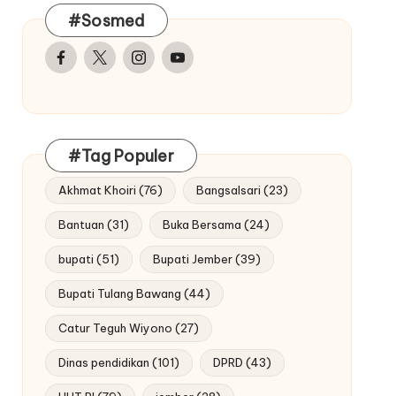
#Sosmed
Facebook
Twitter
Instagram
Youtube
#Tag Populer
Akhmat Khoiri
(76)
Bangsalsari
(23)
Bantuan
(31)
Buka Bersama
(24)
bupati
(51)
Bupati Jember
(39)
Bupati Tulang Bawang
(44)
Catur Teguh Wiyono
(27)
Dinas pendidikan
(101)
DPRD
(43)