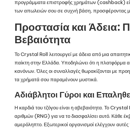
προγράμματα επιστροφής χρημάτων (cashback) είν
των απωλειών σου σε συχνή βάση, προσφέροντας μια
Προστασία και Άδεια: 
Βεβαιότητα
Το Crystal Roll λειτουργεί με άδεια από μια απαιτητι
παίκτη στην Ελλάδα. Υποδηλώνει ότι η πλατφόρμα αξ
κανόνων. Όλες οι συναλλαγές θωρακίζονται με προ
τα χρήματά σου παραμένουν μυστικά.
Αδιάβλητοι Γύροι και Επαληθ
Η καρδιά του τζόγου είναι η αβεβαιότητα. Το Crysta
αριθμών (RNG) για να το διασφαλίσει αυτό. Κάθε έκβ
αμερόληπτο. Εξωτερικοί οργανισμοί ελέγχουν αυτές 