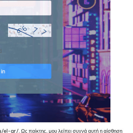
u/el-gr/
. Ως παίκτης, μου λείπει συχνά αυτή η αίσθηση