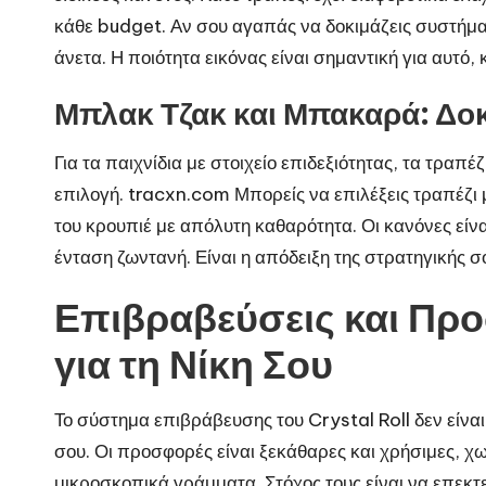
κάθε budget. Αν σου αγαπάς να δοκιμάζεις συστήματ
άνετα. Η ποιότητα εικόνας είναι σημαντική για αυτό, 
Μπλακ Τζακ και Μπακαρά: Δοκ
Για τα παιχνίδια με στοιχείο επιδεξιότητας, τα τρα
επιλογή.
tracxn.com
Μπορείς να επιλέξεις τραπέζι μ
του κρουπιέ με απόλυτη καθαρότητα. Οι κανόνες είναι
ένταση ζωντανή. Είναι η απόδειξη της στρατηγικής σ
Επιβραβεύσεις και Πρ
για τη Νίκη Σου
Το σύστημα επιβράβευσης του Crystal Roll δεν είνα
σου. Οι προσφορές είναι ξεκάθαρες και χρήσιμες, 
μικροσκοπικά γράμματα. Στόχος τους είναι να επεκτ