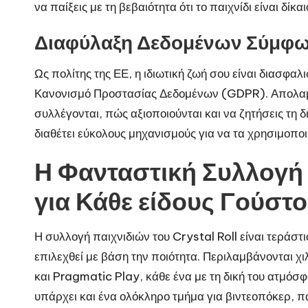
να παίξεις με τη βεβαιότητα ότι το παιχνίδι είναι δίκαι
Διαφύλαξη Δεδομένων Σύμφω
Ως πολίτης της ΕΕ, η ιδιωτική ζωή σου είναι διασφαλι
Κανονισμό Προστασίας Δεδομένων (GDPR). Απολαμβά
συλλέγονται, πώς αξιοποιούνται και να ζητήσεις τη 
διαθέτει εύκολους μηχανισμούς για να τα χρησιμοποι
Η Φανταστική Συλλογή
για Κάθε είδους Γούστο
Η συλλογή παιχνιδιών του Crystal Roll είναι τεράστι
επιλεχθεί με βάση την ποιότητα. Περιλαμβάνονται 
και Pragmatic Play, κάθε ένα με τη δική του ατμόσφ
υπάρχει και ένα ολόκληρο τμήμα για βιντεοπόκερ, παι