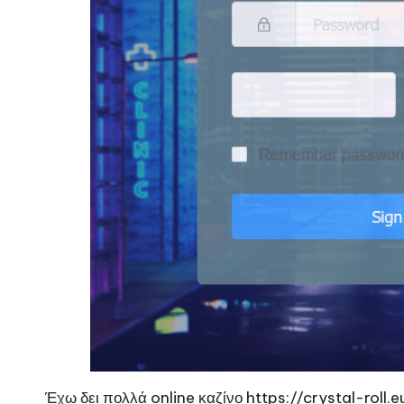
Έχω δει πολλά online καζίνο
https://crystal-roll.e