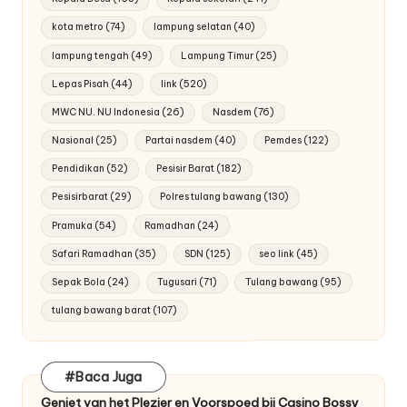
kota metro
(74)
lampung selatan
(40)
lampung tengah
(49)
Lampung Timur
(25)
Lepas Pisah
(44)
link
(520)
MWC NU. NU Indonesia
(26)
Nasdem
(76)
Nasional
(25)
Partai nasdem
(40)
Pemdes
(122)
Pendidikan
(52)
Pesisir Barat
(182)
Pesisirbarat
(29)
Polres tulang bawang
(130)
Pramuka
(54)
Ramadhan
(24)
Safari Ramadhan
(35)
SDN
(125)
seo link
(45)
Sepak Bola
(24)
Tugusari
(71)
Tulang bawang
(95)
tulang bawang barat
(107)
#Baca Juga
Geniet van het Plezier en Voorspoed bij Casino Bossy