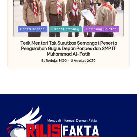
Posted
Berita Daerah
Kabar Lampung
Lampung Selatan
in
Terik Mentari Tak Surutkan Semangat Peserta
Pengukuhan Gugus Depan Ponpes dan SMP IT
Muhammad Al-Fatih
By
Redaksi MGG
6 Agustus 2026
Posted
by