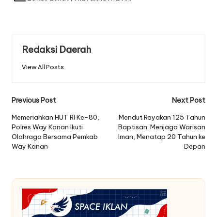
Redaksi Daerah
View All Posts
Post
Previous Post
Next Post
navigation
Memeriahkan HUT RI Ke-80,
Mendut Rayakan 125 Tahun
Polres Way Kanan Ikuti
Baptisan: Menjaga Warisan
Olahraga Bersama Pemkab
Iman, Menatap 20 Tahun ke
Way Kanan
Depan