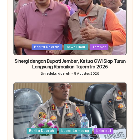
Posted
Berita Daerah
JawaTimur
Jember
in
Sinergi dengan Bupati Jember, Ketua GWI Siap Turun
Langsung Ramaikan Tajemtra 2026
By
redaksi daerah
8 Agustus 2026
Posted
by
Posted
Berita Daerah
Kabar Lampung
Kriminal
in