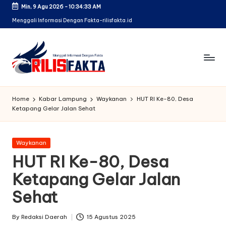
Min, 9 Agu 2026
-
10:34:34 AM
Skip
Menggali Informasi Dengan Fakta-rilisfakta.id
to
content
Home
Kabar Lampung
Waykanan
HUT RI Ke-80, Desa
Ketapang Gelar Jalan Sehat
Posted
Waykanan
in
HUT RI Ke-80, Desa
Ketapang Gelar Jalan
Sehat
By
Redaksi Daerah
15 Agustus 2025
Posted