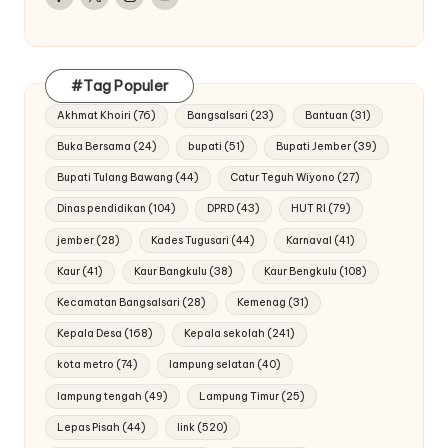
#Tag Populer
Akhmat Khoiri
(76)
Bangsalsari
(23)
Bantuan
(31)
Buka Bersama
(24)
bupati
(51)
Bupati Jember
(39)
Bupati Tulang Bawang
(44)
Catur Teguh Wiyono
(27)
Dinas pendidikan
(104)
DPRD
(43)
HUT RI
(79)
jember
(28)
Kades Tugusari
(44)
Karnaval
(41)
Kaur
(41)
Kaur Bangkulu
(38)
Kaur Bengkulu
(108)
Kecamatan Bangsalsari
(28)
Kemenag
(31)
Kepala Desa
(168)
Kepala sekolah
(241)
kota metro
(74)
lampung selatan
(40)
lampung tengah
(49)
Lampung Timur
(25)
Lepas Pisah
(44)
link
(520)