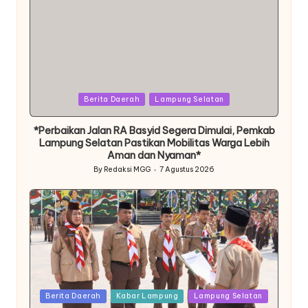
Posted
Berita Daerah
Lampung Selatan
in
*Perbaikan Jalan RA Basyid Segera Dimulai, Pemkab
Lampung Selatan Pastikan Mobilitas Warga Lebih
Aman dan Nyaman*
By
Redaksi MGG
7 Agustus 2026
Posted
by
Posted
Berita Daerah
Kabar Lampung
Lampung Selatan