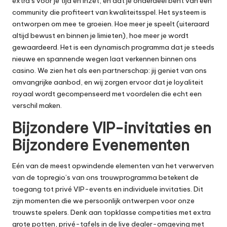
extra’s voor je tijd en inzet, en dat je onderdeel bent van een
community die profiteert van kwaliteitsspel. Het systeem is
ontworpen om mee te groeien. Hoe meer je speelt (uiteraard
altijd bewust en binnen je limieten), hoe meer je wordt
gewaardeerd. Het is een dynamisch programma dat je steeds
nieuwe en spannende wegen laat verkennen binnen ons
casino. We zien het als een partnerschap: jij geniet van ons
omvangrijke aanbod, en wij zorgen ervoor dat je loyaliteit
royaal wordt gecompenseerd met voordelen die echt een
verschil maken.
Bijzondere VIP-invitaties en
Bijzondere Evenementen
Eén van de meest opwindende elementen van het verwerven
van de topregio’s van ons trouwprogramma betekent de
toegang tot privé VIP-events en individuele invitaties. Dit
zijn momenten die we persoonlijk ontwerpen voor onze
trouwste spelers. Denk aan topklasse competities met extra
grote potten, privé-tafels in de live dealer-omgeving met