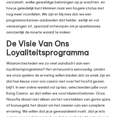
verzamelt, welke geweldige beloningen op je wachten, en
hoe je geleidelijk kunt klimmen naar een hogere status met
nog meer voordelen. We zijn er blij mee dat we een
programma kunnen aanbieden dat helder, eerlijk en vol
verassingen zit, speciaal ontworpen om je speelsessies
aanzienlijk de moeite waard te maken.
De Visie Van Ons
Loyaliteitsprogramma
Waarom besteden we zo veel aandacht aan een
loyaliteitsprogramma? Het antwoord is eenvoudig: omdat
we onze spelers de ervaring willen bieden dat ze uniek zijn en
dat hun keuze voor ons casino niet over het hoofd gezien
blijft. In een online wereld vol opties, selecteerden jullie voor
Kong Casino, en dat willen we voortdurend belonen. Onze
filosofie draait niet alleen om het verstrekken van gratis spins
of bonusgeld; het draait om het creëren van een complete
ervaring. We willen dat je je gewaardeerd voelt, dat je iets