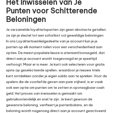
Het Inwisselen van Je
Punten voor Schitterende
Beloningen
Je verzamelde loyaliteitspunten zijn geen abstracte getallen;
ze zijn je sleutel tot een schatkist vol geweldige beloningen.
In ons Loyaliteitswinkelgedeelte van je account kun je je
punten op elk moment ruilen voor een verscheidenheid aan
opties. De meest populaire keuze is uiteraard bonusgeld, dat
direct aan je account wordt toegevoegd en je speeltijd
verhoogt. Maar er is meer. Je kunt ook selecteren voor gratis
spins op geselecteerde spellen, waardoor je nieuwe titels
kunt ontdekken zonder je eigen saldo aan te spreken. Voor de
spelers die de voorliefde geven aan pure vrijheid, is er vaak
ook een optie om punten om te zetten in opvraagbaar cash
geld. Het proces van inwisselen is gemaakt om
gebruiksvriendelijk en snel te zijn. Je kiest gewoon de
gewenste beloning, verifieert je puntenbalans, en de
beloning wordt nagenoeg direct aan je account geactiveerd.