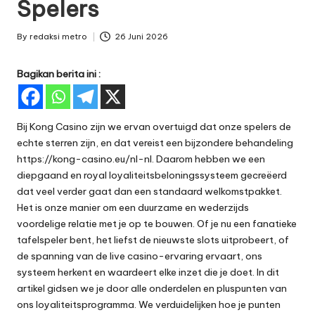
Spelers
By
redaksi metro
26 Juni 2026
Posted
by
Bagikan berita ini :
Bij Kong Casino zijn we ervan overtuigd dat onze spelers de
echte sterren zijn, en dat vereist een bijzondere behandeling
https://kong-casino.eu/nl-nl
. Daarom hebben we een
diepgaand en royal loyaliteitsbeloningssysteem gecreëerd
dat veel verder gaat dan een standaard welkomstpakket.
Het is onze manier om een duurzame en wederzijds
voordelige relatie met je op te bouwen. Of je nu een fanatieke
tafelspeler bent, het liefst de nieuwste slots uitprobeert, of
de spanning van de live casino-ervaring ervaart, ons
systeem herkent en waardeert elke inzet die je doet. In dit
artikel gidsen we je door alle onderdelen en pluspunten van
ons loyaliteitsprogramma. We verduidelijken hoe je punten