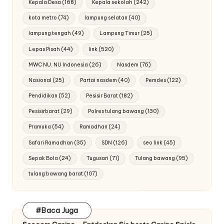
Kepala Desa
(168)
Kepala sekolah
(242)
kota metro
(74)
lampung selatan
(40)
lampung tengah
(49)
Lampung Timur
(25)
Lepas Pisah
(44)
link
(520)
MWC NU. NU Indonesia
(26)
Nasdem
(76)
Nasional
(25)
Partai nasdem
(40)
Pemdes
(122)
Pendidikan
(52)
Pesisir Barat
(182)
Pesisirbarat
(29)
Polres tulang bawang
(130)
Pramuka
(54)
Ramadhan
(24)
Safari Ramadhan
(35)
SDN
(126)
seo link
(45)
Sepak Bola
(24)
Tugusari
(71)
Tulang bawang
(95)
tulang bawang barat
(107)
#Baca Juga