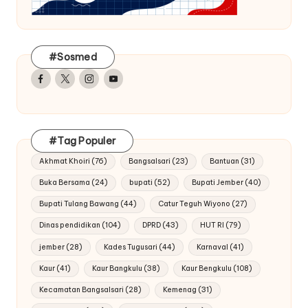
#Sosmed
Facebook
Twitter
Instagram
Youtube
#Tag Populer
Akhmat Khoiri
(76)
Bangsalsari
(23)
Bantuan
(31)
Buka Bersama
(24)
bupati
(52)
Bupati Jember
(40)
Bupati Tulang Bawang
(44)
Catur Teguh Wiyono
(27)
Dinas pendidikan
(104)
DPRD
(43)
HUT RI
(79)
jember
(28)
Kades Tugusari
(44)
Karnaval
(41)
Kaur
(41)
Kaur Bangkulu
(38)
Kaur Bengkulu
(108)
Kecamatan Bangsalsari
(28)
Kemenag
(31)