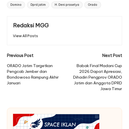
Tags:
Domino
Dprd jatim
H. Deni prasetya
Orado
Redaksi MGG
View All Posts
Post
Previous Post
Next Post
navigation
ORADO Jatim Targetkan
Babak Final Madani Cup
Pengcab Jember dan
2026 Dapat Apresiasi,
Bondowoso Rampung Akhir
Dihadiri Pengprov ORADO
Januari
Jatim dan Anggota DPRD
Jawa Timur