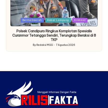
Posted
Berita Daerah
Kabar Lampung
Kriminal
in
Polsek Candipuro Ringkus Komplotan Spesialis
Curanmor Tetangga Sendiri, Terungkap Beraksi di 8
TKP
By
Redaksi MGG
7 Agustus 2026
Posted
by