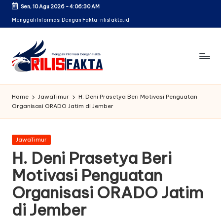
Sen, 10 Agu 2026
-
4:06:31 AM
Skip
Menggali Informasi Dengan Fakta-rilisfakta.id
to
content
Home
JawaTimur
H. Deni Prasetya Beri Motivasi Penguatan
Organisasi ORADO Jatim di Jember
Posted
JawaTimur
in
H. Deni Prasetya Beri
Motivasi Penguatan
Organisasi ORADO Jatim
di Jember