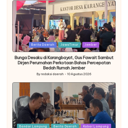
Posted
Berita Daerah
JawaTimur
Jember
in
Bunga Desaku di Karangbayat, Gus Fawait Sambut
Dirjen Perumahan Perkotaan Bahas Percepatan
Bedah Rumah Jember
By
redaksi daerah
10 Agustus 2026
Posted
by
Posted
Bandar Lampung
Berita Daerah
Kabar Lampung