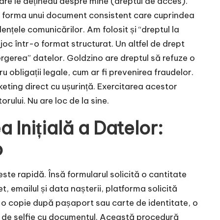
care le dețineau despre mine (dreptul de acces).
ub forma unui document consistent care cuprindea
idențele comunicărilor. Am folosit și “dreptul la
joc într-o format structurat. Un altfel de drept
ștergerea” datelor. Goldzino are dreptul să refuze o
 obligații legale, cum ar fi prevenirea fraudelor.
eting direct cu ușurință. Exercitarea acestor
torului. Nu are loc de la sine.
a Inițială a Datelor:
o
ste rapidă. Însă formularul solicită o cantitate
 emailul și data nașterii, platforma solicită
rc o copie după pașaport sau carte de identitate, o
oză de selfie cu documentul. Această procedură