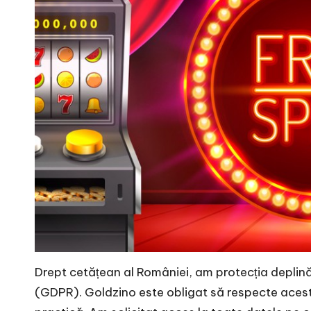
Drept cetățean al României, am protecția deplină
(GDPR). Goldzino este obligat să respecte aceste 