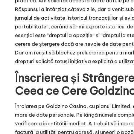
practică. Am solicitat acces la toate datele pe 
Răspunsul a întârziat câteva zile, dar a venit s
jurnalul de activitate, istoricul tranzacțiilor și ev
portabilitate”, cerând să-mi exporte istoricul de 
esențial este “dreptul la opoziție” și “dreptul la 
cerere de ștergere dacă are nevoie de date pentru
Dar am reușit să blochez prelucrarea pentru mark
drepturi solicită totuși inițiativa explicită a utiliza
Înscrierea și Strângere
Ceea ce Cere Goldzin
Înrolarea pe Goldzino Casino, cu planul Limited, e
mare de date personale. Pe lângă numele complet,
verificarea identității imediat. A trebuit să înca
factură la utilități pentru adresă, și uneori o p