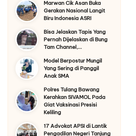
Marwan Cik Asan Buka
Gerakan Nasional Langit
Biru Indonesia ASRI
Bisa Jelaskan Tapis Yang
Pernah Dijelaskan di Bung
Tam Channel,…
Model Berpostur Mungil
Yang Sering di Panggil
Anak SMA
Polres Tulang Bawang
Kerahkan SIVAMOL Pada
Giat Vaksinasi Presisi
Keliling
17 Advokat APSI di Lantik
Pengadilan Negeri Tanjung