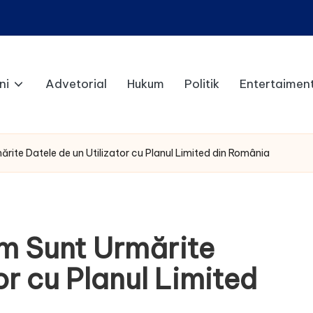
ni
Advetorial
Hukum
Politik
Entertaimen
ite Datele de un Utilizator cu Planul Limited din România
m Sunt Urmărite
or cu Planul Limited