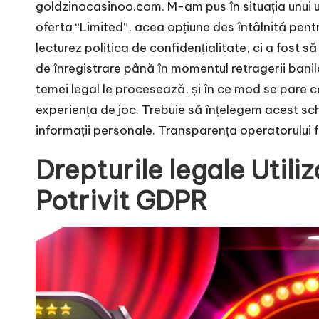
goldzinocasinoo.com
. M-am pus în situația unui
oferta “Limited”, acea opțiune des întâlnită pentru
lecturez politica de confidențialitate, ci a fost 
de înregistrare până în momentul retragerii banilo
temei legal le procesează, și în ce mod se pare 
experiența de joc. Trebuie să înțelegem acest schi
informații personale. Transparența operatorului
Drepturile legale Utili
Potrivit GDPR