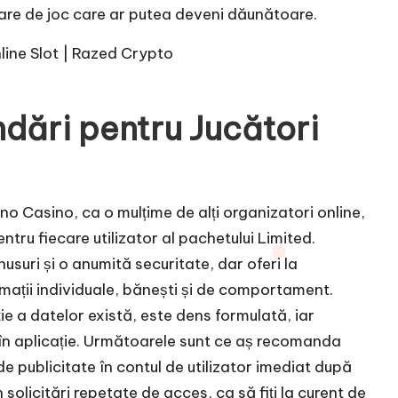
pare de joc care ar putea deveni dăunătoare.
dări pentru Jucători
 Casino, ca o mulțime de alți organizatori online,
tru fiecare utilizator al pachetului Limited.
usuri și o anumită securitate, dar oferi la
mații individuale, bănești și de comportament.
ie a datelor există, este dens formulată, iar
 în aplicație. Următoarele sunt ce aș recomanda
de publicitate în contul de utilizator imediat după
solicitări repetate de acces, ca să fiți la curent de