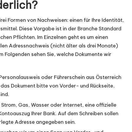
derlich?
ei Formen von Nachweisen: einen für Ihre Identität,
gsmittel. Diese Vorgabe ist in der Branche Standard
ichen Pflichten. Im Einzelnen geht es um einen
llen Adressnachweis (nicht älter als drei Monate)
 Im Folgenden sehen Sie, welche Dokumente wir
 Personalausweis oder Führerschein aus Österreich
das Dokument bitte von Vorder- und Rückseite,
ind.
 Strom, Gas, Wasser oder Internet, eine offizielle
Kontoauszug Ihrer Bank. Auf dem Schreiben sollen
erlegte Adresse angegeben sein.