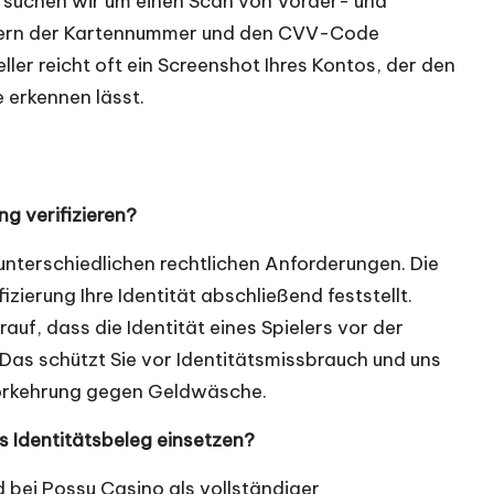
ersuchen wir um einen Scan von Vorder- und
Ziffern der Kartennummer und den CVV-Code
ller reicht oft ein Screenshot Ihres Kontos, der den
 erkennen lässt.
g verifizieren?
 unterschiedlichen rechtlichen Anforderungen. Die
zierung Ihre Identität abschließend feststellt.
uf, dass die Identität eines Spielers vor der
. Das schützt Sie vor Identitätsmissbrauch und uns
 Vorkehrung gegen Geldwäsche.
s Identitätsbeleg einsetzen?
rd bei Possu Casino als vollständiger