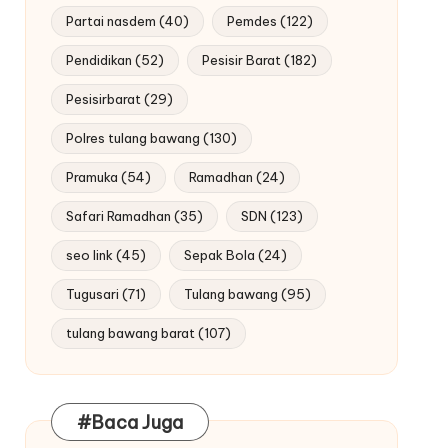
Partai nasdem
(40)
Pemdes
(122)
Pendidikan
(52)
Pesisir Barat
(182)
Pesisirbarat
(29)
Polres tulang bawang
(130)
Pramuka
(54)
Ramadhan
(24)
Safari Ramadhan
(35)
SDN
(123)
seo link
(45)
Sepak Bola
(24)
Tugusari
(71)
Tulang bawang
(95)
tulang bawang barat
(107)
#Baca Juga