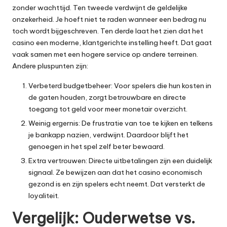
zonder wachttijd. Ten tweede verdwijnt de geldelijke
onzekerheid. Je hoeft niet te raden wanneer een bedrag nu
toch wordt bijgeschreven. Ten derde laat het zien dat het
casino een moderne, klantgerichte instelling heeft. Dat gaat
vaak samen met een hogere service op andere terreinen.
Andere pluspunten zijn:
Verbeterd budgetbeheer: Voor spelers die hun kosten in
de gaten houden, zorgt betrouwbare en directe
toegang tot geld voor meer monetair overzicht.
Weinig ergernis: De frustratie van toe te kijken en telkens
je bankapp nazien, verdwijnt. Daardoor blijft het
genoegen in het spel zelf beter bewaard.
Extra vertrouwen: Directe uitbetalingen zijn een duidelijk
signaal. Ze bewijzen aan dat het casino economisch
gezond is en zijn spelers echt neemt. Dat versterkt de
loyaliteit.
Vergelijk: Ouderwetse vs.