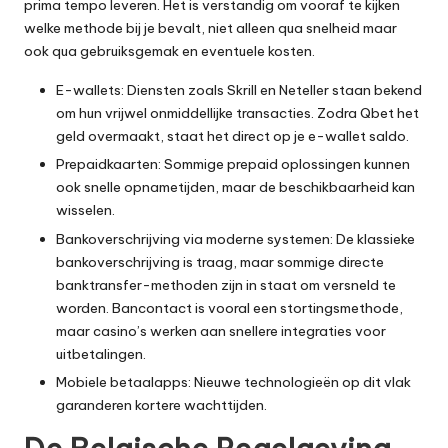
prima tempo leveren. Het is verstandig om vooraf te kijken
welke methode bij je bevalt, niet alleen qua snelheid maar
ook qua gebruiksgemak en eventuele kosten.
E-wallets: Diensten zoals Skrill en Neteller staan bekend
om hun vrijwel onmiddellijke transacties. Zodra Qbet het
geld overmaakt, staat het direct op je e-wallet saldo.
Prepaidkaarten: Sommige prepaid oplossingen kunnen
ook snelle opnametijden, maar de beschikbaarheid kan
wisselen.
Bankoverschrijving via moderne systemen: De klassieke
bankoverschrijving is traag, maar sommige directe
banktransfer-methoden zijn in staat om versneld te
worden. Bancontact is vooral een stortingsmethode,
maar casino’s werken aan snellere integraties voor
uitbetalingen.
Mobiele betaalapps: Nieuwe technologieën op dit vlak
garanderen kortere wachttijden.