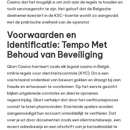
Casino dat het mogelijk is om zich aan de regels te houden en
toch servicegericht te zijn. Het geloof dat de Belgische
deelnemer koestert in de KSC-licentie wordt zo aangevuld
met de praktische snelheid van de operator.
Voorwaarden en
Identificatie: Tempo Met
Behoud van Beveiliging
Qbet Casino hanteert zoals elk legaal casino in België,
strikte regels voor identiteitscontrole (KYC). Dit is een
vaststaand onderdeel van bewust gokken en draagt bij aan
fraude en witwassen te voorkomen. Op het eerste gezicht
blijken uitgebreide controles en directe opnames
tegenstrijdig. Qbet verhelpt dat door het verificatieproces
vooraf te laten plaatsvinden. Startende spelers worden
aangemoedigd hun account onmiddellijk te verifiëren. Dat
voer je uit door documenten zoals een identiteitsbewijs, een
recent adresbewijs en een afschrift van je betaalmiddel te