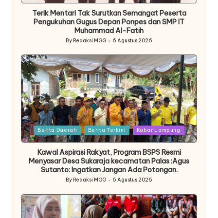
Terik Mentari Tak Surutkan Semangat Peserta
Pengukuhan Gugus Depan Ponpes dan SMP IT
Muhammad Al-Fatih
By
Redaksi MGG
6 Agustus 2026
Posted
by
Posted
Berita Daerah
Berita Terkini
Kabar Lampung
in
Kawal Aspirasi Rakyat, Program BSPS Resmi
Menyasar Desa Sukaraja kecamatan Palas :Agus
Sutanto: Ingatkan Jangan Ada Potongan.
By
Redaksi MGG
6 Agustus 2026
Posted
by