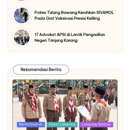
Polres Tulang Bawang Kerahkan SIVAMOL
Pada Giat Vaksinasi Presisi Keliling
17 Advokat APSI di Lantik Pengadilan
Negeri Tanjung Karang
Rekomendasi Berita
Posted
Berita Daerah
Kabar Lampung
Lampung Selatan
in