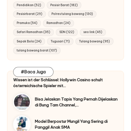
Pendidikan
(52)
Pesisir Barat
(182)
Pesisirbarat
(29)
Polres tulang bawang
(130)
Pramuka
(54)
Ramadhan
(24)
Safari Ramadhan
(35)
SDN
(122)
seo link
(45)
Sepak Bola
(24)
Tugusari
(71)
Tulang bawang
(95)
tulang bawang barat
(107)
#Baca Juga
Wissen ist der Schlüssel: Hollywin Casino schult
österreichische Spieler mit…
Bisa Jelaskan Tapis Yang Pernah Dijelaskan
di Bung Tam Channel,…
Model Berpostur Mungil Yang Sering di
Panggil Anak SMA