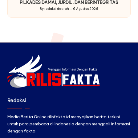
PILKADES DAMAI, JURDIL, DAN BERINTEGRITAS
By
redaksi daerah
6 Agustus 2026
Posted
by
Redaksi
Media Berita Online rilisfakta.id menyajikan berita terkini
untuk para pembaca di Indonesia dengan menggali informasi
dengan fakta