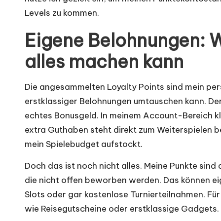
Levels zu kommen.
Eigene Belohnungen: W
alles machen kann
Die angesammelten Loyalty Points sind mein pers
erstklassiger Belohnungen umtauschen kann. Der 
echtes Bonusgeld. In meinem Account-Bereich kli
extra Guthaben steht direkt zum Weiterspielen b
mein Spielebudget aufstockt.
Doch das ist noch nicht alles. Meine Punkte sind
die nicht offen beworben werden. Das können eige
Slots oder gar kostenlose Turnierteilnahmen. Fü
wie Reisegutscheine oder erstklassige Gadgets.