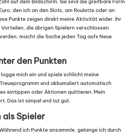
Zahl auf dem Bildschirm. Sie sind die greifbare Form
Euro, den ich an den Slots, am Roulette oder an
se Punkte zeigen direkt meine Aktivität wider. Ihr
u Vorteilen, die übrigen Spielern verschlossen
u werden, macht die Sache jeden Tag aufs Neue
nter den Punkten
 logge mich ein und spiele schlicht meine
as Treueprogramm und akkumuliert automatisch
es eintippen oder Aktionen quittieren. Mein
. Das ist simpel und tut gut.
 als Spieler
t. Während ich Punkte ansammle, gelange ich durch