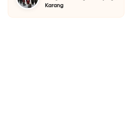
Karang