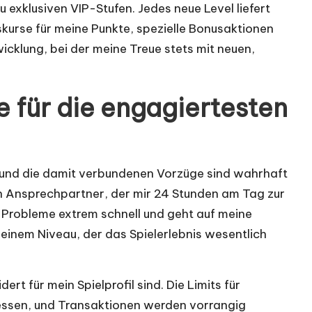
u exklusiven VIP-Stufen. Jedes neue Level liefert
urse für meine Punkte, spezielle Bonusaktionen
wicklung, bei der meine Treue stets mit neuen,
 für die engagiertesten
l, und die damit verbundenen Vorzüge sind wahrhaft
en Ansprechpartner, der mir 24 Stunden am Tag zur
t Probleme extrem schnell und geht auf meine
f einem Niveau, der das Spielerlebnis wesentlich
 für mein Spielprofil sind. Die Limits für
ssen, und Transaktionen werden vorrangig