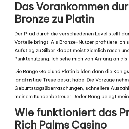
Das Vorankommen durc
Bronze zu Platin
Der Pfad durch die verschiedenen Level stellt dar
Vorteile bringt. Als Bronze-Nutzer profitiere i
Aufstieg zu Silber klappt meist ziemlich rasch un
Punktenutzung. Ich sehe mich von Anfang an als 
Die Ränge Gold und Platin bilden dann die Königs
langfristige Treue gesät habe. Die Vorzüge neh
Geburtstagsüberraschungen, schnellere Auszahl
meinem Kundenbetreuer. Jeder Rang belegt mein 
Wie funktioniert das
Rich Palms Casino