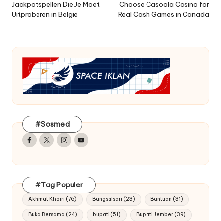
Jackpotspellen Die Je Moet
Choose Casoola Casino for
Uitproberen in België
Real Cash Games in Canada
#Sosmed
Facebook
Twitter
Instagram
Youtube
#Tag Populer
Akhmat Khoiri
(76)
Bangsalsari
(23)
Bantuan
(31)
Buka Bersama
(24)
bupati
(51)
Bupati Jember
(39)