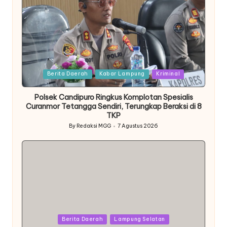
Posted
Berita Daerah
Kabar Lampung
Kriminal
in
Polsek Candipuro Ringkus Komplotan Spesialis
Curanmor Tetangga Sendiri, Terungkap Beraksi di 8
TKP
By
Redaksi MGG
7 Agustus 2026
Posted
by
Posted
Berita Daerah
Lampung Selatan