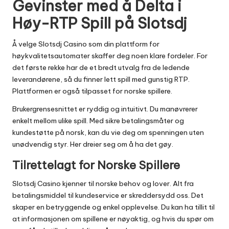
Gevinster med å Delta i
Høy-RTP Spill på Slotsdj
Å velge Slotsdj Casino som din plattform for
høykvalitetsautomater skaffer deg noen klare fordeler. For
det første rekke har de et bredt utvalg fra de ledende
leverandørene, så du finner lett spill med gunstig RTP.
Plattformen er også tilpasset for norske spillere.
Brukergrensesnittet er ryddig og intuitivt. Du manøvrerer
enkelt mellom ulike spill. Med sikre betalingsmåter og
kundestøtte på norsk, kan du vie deg om spenningen uten
unødvendig styr. Her dreier seg om å ha det gøy.
Tilrettelagt for Norske Spillere
Slotsdj Casino kjenner til norske behov og lover. Alt fra
betalingsmiddel til kundeservice er skreddersydd oss. Det
skaper en betryggende og enkel opplevelse. Du kan ha tillit til
at informasjonen om spillene er nøyaktig, og hvis du spør om