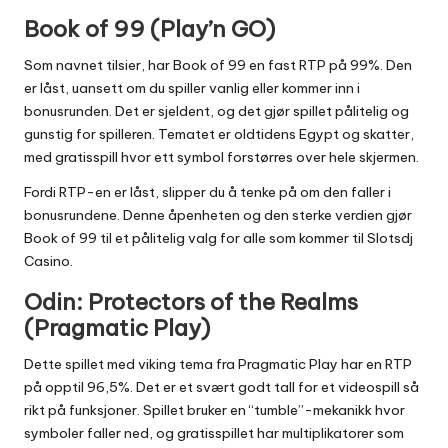
Book of 99 (Play’n GO)
Som navnet tilsier, har Book of 99 en fast RTP på 99%. Den
er låst, uansett om du spiller vanlig eller kommer inn i
bonusrunden. Det er sjeldent, og det gjør spillet pålitelig og
gunstig for spilleren. Tematet er oldtidens Egypt og skatter,
med gratisspill hvor ett symbol forstørres over hele skjermen.
Fordi RTP-en er låst, slipper du å tenke på om den faller i
bonusrundene. Denne åpenheten og den sterke verdien gjør
Book of 99 til et pålitelig valg for alle som kommer til Slotsdj
Casino.
Odin: Protectors of the Realms
(Pragmatic Play)
Dette spillet med viking tema fra Pragmatic Play har en RTP
på opptil 96,5%. Det er et svært godt tall for et videospill så
rikt på funksjoner. Spillet bruker en “tumble”-mekanikk hvor
symboler faller ned, og gratisspillet har multiplikatorer som