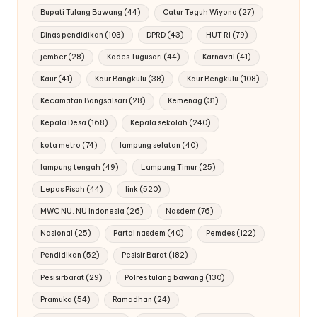
Bupati Tulang Bawang
(44)
Catur Teguh Wiyono
(27)
Dinas pendidikan
(103)
DPRD
(43)
HUT RI
(79)
jember
(28)
Kades Tugusari
(44)
Karnaval
(41)
Kaur
(41)
Kaur Bangkulu
(38)
Kaur Bengkulu
(108)
Kecamatan Bangsalsari
(28)
Kemenag
(31)
Kepala Desa
(168)
Kepala sekolah
(240)
kota metro
(74)
lampung selatan
(40)
lampung tengah
(49)
Lampung Timur
(25)
Lepas Pisah
(44)
link
(520)
MWC NU. NU Indonesia
(26)
Nasdem
(76)
Nasional
(25)
Partai nasdem
(40)
Pemdes
(122)
Pendidikan
(52)
Pesisir Barat
(182)
Pesisirbarat
(29)
Polres tulang bawang
(130)
Pramuka
(54)
Ramadhan
(24)