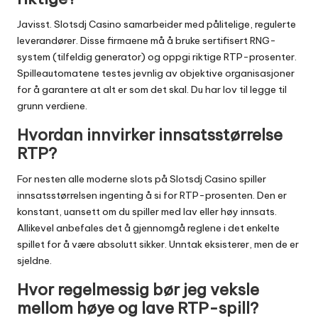
Javisst. Slotsdj Casino samarbeider med pålitelige, regulerte
leverandører. Disse firmaene må å bruke sertifisert RNG-
system (tilfeldig generator) og oppgi riktige RTP-prosenter.
Spilleautomatene testes jevnlig av objektive organisasjoner
for å garantere at alt er som det skal. Du har lov til legge til
grunn verdiene.
Hvordan innvirker innsatsstørrelse
RTP?
For nesten alle moderne slots på Slotsdj Casino spiller
innsatsstørrelsen ingenting å si for RTP-prosenten. Den er
konstant, uansett om du spiller med lav eller høy innsats.
Allikevel anbefales det å gjennomgå reglene i det enkelte
spillet for å være absolutt sikker. Unntak eksisterer, men de er
sjeldne.
Hvor regelmessig bør jeg veksle
mellom høye og lave RTP-spill?