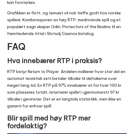
kan forsterkes.
Grafikken er flott, og temaet vil nok treffe godt hos norske
spillere. Kombinasjonen av høy RTP, medrivende spill og et
populært sagn skaper Odin: Protectors of the Realms til en
fremtredende tittel i Slotsdj Casinos katalog.
FAQ
Hva innebærer RTP i praksis?
RTP betyr Return to Player. Andelen indikerer hvor stor del en
automat teoretisk sett betaler tilbake til deltakerne over
meget lang tid. En RTP på 97% innebærer at for hver 100 kr
som plasseres totalt, returnerer spillet i gjennomsnitt 97 kr
tilbake i gevinster. Det er en langtids statistikk, men ikke en
garanti for enhver spill.
Blir spill med høy RTP mer
fordelaktig?