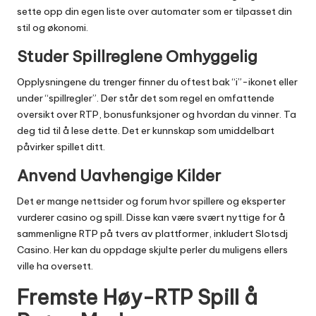
sette opp din egen liste over automater som er tilpasset din
stil og økonomi.
Studer Spillreglene Omhyggelig
Opplysningene du trenger finner du oftest bak “i”-ikonet eller
under “spillregler”. Der står det som regel en omfattende
oversikt over RTP, bonusfunksjoner og hvordan du vinner. Ta
deg tid til å lese dette. Det er kunnskap som umiddelbart
påvirker spillet ditt.
Anvend Uavhengige Kilder
Det er mange nettsider og forum hvor spillere og eksperter
vurderer casino og spill. Disse kan være svært nyttige for å
sammenligne RTP på tvers av plattformer, inkludert Slotsdj
Casino. Her kan du oppdage skjulte perler du muligens ellers
ville ha oversett.
Fremste Høy-RTP Spill å