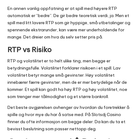
En annen vanlig oppfatning er at spill med høyere RTP
automatisk er “bedre”. De gir bedre teoretisk verdi, ja. Men et
spill med litt lavere RTP som gir hyppige, små utbetalinger og
spennende ekstrarunder, kan være mer underholdende for
mange. Det dreier om hva du selv setter pris på.
RTP vs Risiko
RTP og volatilitet er to helt ulike ting, men begge er
betydningsfulle. Volatilitet forklarer risikoen i et spill. Lav
volatilitet betyr mange små gevinster. Høy volatilitet
innebærer færre gevinster, men de er mer betydelige når de
kommer. Et spill kan godt ha høy RTP og høy volatilitet, noe
som trenger mer tålmodighet og et større bankroll.
Det beste avgjørelsen avhenger av hvordan du foretrekker å
spille og hvor mye du har å satse med. På Slotsdj Casino
finner du ofte informasjon om begge deler. Da kan du ta et
bevisst beslutning som passer nettopp deg.