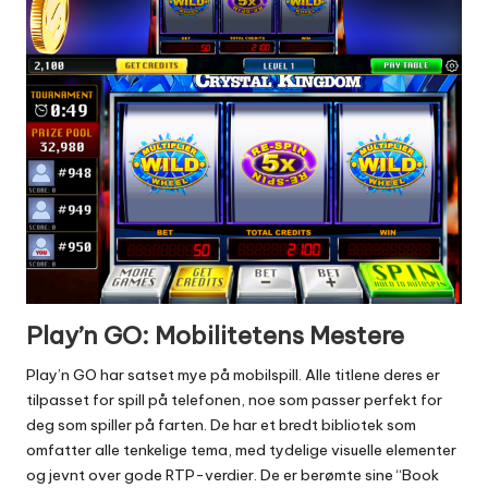
Play’n GO: Mobilitetens Mestere
Play’n GO har satset mye på mobilspill. Alle titlene deres er
tilpasset for spill på telefonen, noe som passer perfekt for
deg som spiller på farten. De har et bredt bibliotek som
omfatter alle tenkelige tema, med tydelige visuelle elementer
og jevnt over gode RTP-verdier. De er berømte sine “Book