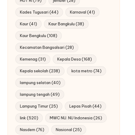
HUT RI
(79)
jember
(28)
Kades Tugusari
(44)
Karnaval
(41)
Kaur
(41)
Kaur Bangkulu
(38)
Kaur Bengkulu
(108)
Kecamatan Bangsalsari
(28)
Kemenag
(31)
Kepala Desa
(168)
Kepala sekolah
(238)
kota metro
(74)
lampung selatan
(40)
lampung tengah
(49)
Lampung Timur
(25)
Lepas Pisah
(44)
link
(520)
MWC NU. NU Indonesia
(26)
Nasdem
(76)
Nasional
(25)