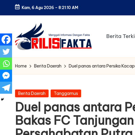
Kam, 6 Agu 2026
-
8:21:11 AM
Skip
to
content
Berita Terki
Home
Berita Daerah
Duel panas antara Persika Kaca
Posted
Berita Daerah
Tanggamus
in
Duel panas antara P
Bakas FC Tanjungan
Persahabatan Putra