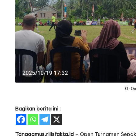
0-0
Bagikan berita ini :
Tanggamus,rilisfakta.id
– Open Turnamen Sepak