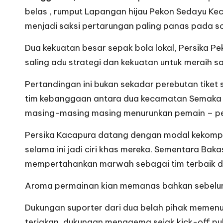
belas , rumput Lapangan hijau Pekon Sedayu 
menjadi saksi pertarungan paling panas pada so
Dua kekuatan besar sepak bola lokal, Persika 
saling adu strategi dan kekuatan untuk meraih sat
Pertandingan ini bukan sekadar perebutan tiket 
tim kebanggaan antara dua kecamatan Semaka
masing-masing masing menurunkan pemain – pema
Persika Kacapura datang dengan modal kekom
selama ini jadi ciri khas mereka. Sementara Ba
mempertahankan marwah sebagai tim terbaik 
Aroma permainan kian memanas bahkan sebelum 
Dukungan suporter dari dua belah pihak memenuh
teriakan, dukungan menggema sejak kick-off puk