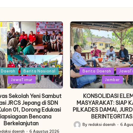
Posted
a Daerah
Berita Nasional
Berita Daerah
JawaT
in
JawaTimur
Jember
as Sekolah Yeni Sambut
KONSOLIDASI ELE
asi JRCS Jepang di SDN
MASYARAKAT: SIAP 
Kulon 01, Dorong Edukasi
PILKADES DAMAI, JURD
iapsiagaan Bencana
BERINTEGRITAS
Berkelanjutan
By
redaksi daerah
6 Agu
Posted
edaksi daerah
6 Agustus 2026