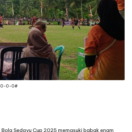
x0-0-0#
 Bola Sedayu Cup 2025 memasuki babak enam