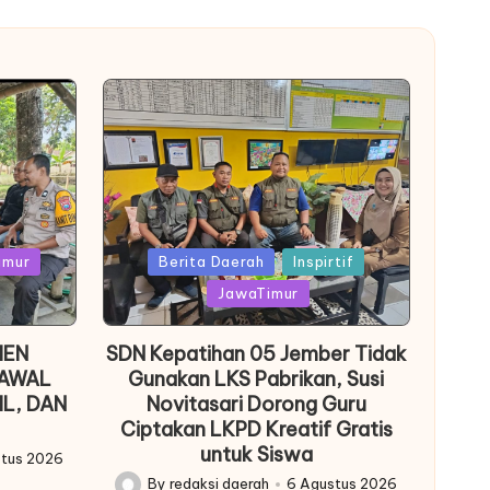
Posted
imur
Berita Daerah
Inspirtif
in
JawaTimur
MEN
SDN Kepatihan 05 Jember Tidak
KAWAL
Gunakan LKS Pabrikan, Susi
IL, DAN
Novitasari Dorong Guru
Ciptakan LKPD Kreatif Gratis
untuk Siswa
stus 2026
By
redaksi daerah
6 Agustus 2026