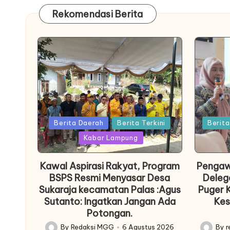
Rekomendasi Berita
Posted
Posted
Berita Daerah
Berita Terkini
Berit
in
in
Kabar Lampung
Kawal Aspirasi Rakyat, Program
Pengaw
BSPS Resmi Menyasar Desa
Deleg
Sukaraja kecamatan Palas :Agus
Puger 
Sutanto: Ingatkan Jangan Ada
Kes
Potongan.
By
Redaksi MGG
6 Agustus 2026
By
r