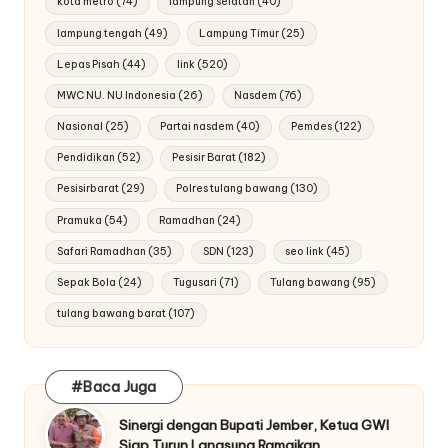
kota metro
(74)
lampung selatan
(40)
lampung tengah
(49)
Lampung Timur
(25)
Lepas Pisah
(44)
link
(520)
MWC NU. NU Indonesia
(26)
Nasdem
(76)
Nasional
(25)
Partai nasdem
(40)
Pemdes
(122)
Pendidikan
(52)
Pesisir Barat
(182)
Pesisirbarat
(29)
Polres tulang bawang
(130)
Pramuka
(54)
Ramadhan
(24)
Safari Ramadhan
(35)
SDN
(123)
seo link
(45)
Sepak Bola
(24)
Tugusari
(71)
Tulang bawang
(95)
tulang bawang barat
(107)
#Baca Juga
Sinergi dengan Bupati Jember, Ketua GWI
Siap Turun Langsung Ramaikan…