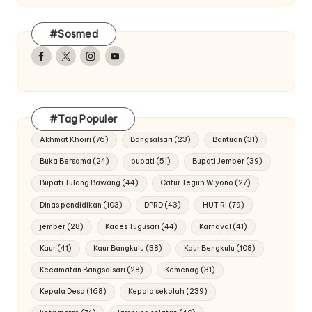
#Sosmed
Facebook
Twitter
Instagram
Youtube
#Tag Populer
Akhmat Khoiri
(76)
Bangsalsari
(23)
Bantuan
(31)
Buka Bersama
(24)
bupati
(51)
Bupati Jember
(39)
Bupati Tulang Bawang
(44)
Catur Teguh Wiyono
(27)
Dinas pendidikan
(103)
DPRD
(43)
HUT RI
(79)
jember
(28)
Kades Tugusari
(44)
Karnaval
(41)
Kaur
(41)
Kaur Bangkulu
(38)
Kaur Bengkulu
(108)
Kecamatan Bangsalsari
(28)
Kemenag
(31)
Kepala Desa
(168)
Kepala sekolah
(239)