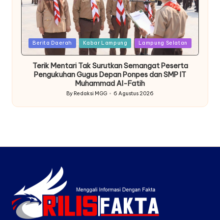
Posted
Berita Daerah
Kabar Lampung
Lampung Selatan
in
Terik Mentari Tak Surutkan Semangat Peserta
Pengukuhan Gugus Depan Ponpes dan SMP IT
Muhammad Al-Fatih
By
Redaksi MGG
6 Agustus 2026
Posted
by