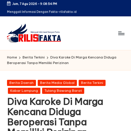
Jum, 7 Agu 2026
-
9:08:55 PM
Skip
Menggali Informasi Dengan Fakta-rilisfakta.id
to
content
Home
Berita Terkini
Diva Karoke Di Marga Kencana Diduga
Beroperasi Tanpa Memiliki Perizinan
Posted
Berita Daerah
Berita Media Global
Berita Terkini
in
Kabar Lampung
Tulang Bawang Barat
Diva Karoke Di Marga
Kencana Diduga
Beroperasi Tanpa