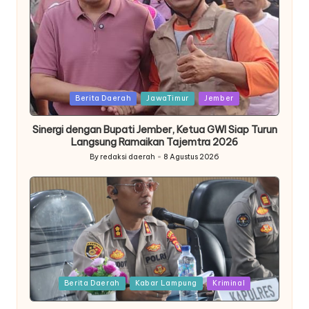
Posted
Berita Daerah
JawaTimur
Jember
in
Sinergi dengan Bupati Jember, Ketua GWI Siap Turun
Langsung Ramaikan Tajemtra 2026
By
redaksi daerah
8 Agustus 2026
Posted
by
Posted
Berita Daerah
Kabar Lampung
Kriminal
in