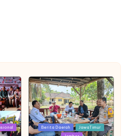
Posted
asional
Berita Daerah
JawaTimur
in