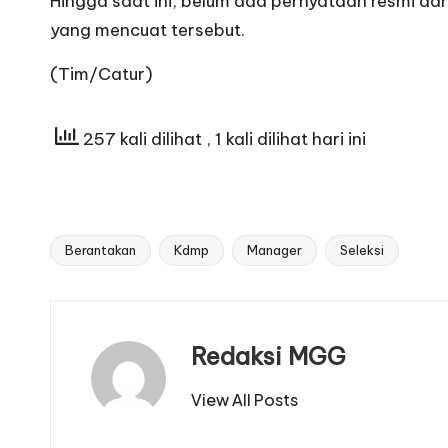
Hingga saat ini, belum ada pernyataan resmi dar
yang mencuat tersebut.
(Tim/Catur)
257 kali dilihat
, 1 kali dilihat hari ini
Berantakan
Kdmp
Manager
Seleksi
Tags:
Redaksi MGG
View All Posts