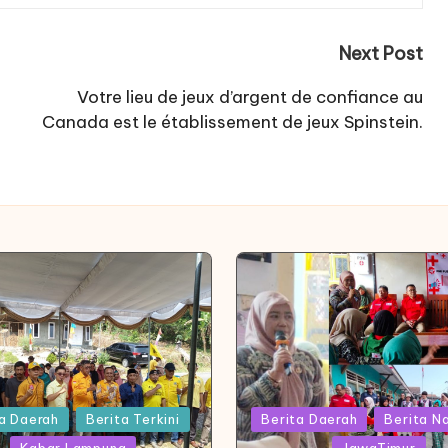
Next Post
Votre lieu de jeux d’argent de confiance au
Canada est le établissement de jeux Spinstein.
Posted
a Daerah
Berita Terkini
Berita Daerah
Berita N
in