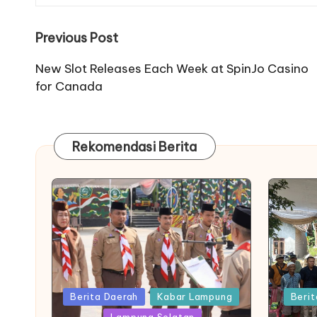
Post
Previous Post
navigation
New Slot Releases Each Week at SpinJo Casino
for Canada
Rekomendasi Berita
Posted
Posted
Berita Daerah
Kabar Lampung
Berit
in
in