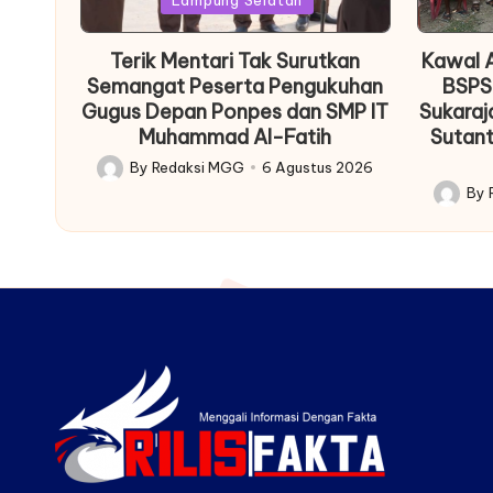
Lampung Selatan
Terik Mentari Tak Surutkan
Kawal A
Semangat Peserta Pengukuhan
BSPS
Gugus Depan Ponpes dan SMP IT
Sukaraj
Muhammad Al-Fatih
Sutant
By
Redaksi MGG
6 Agustus 2026
Posted
By
by
Posted
by