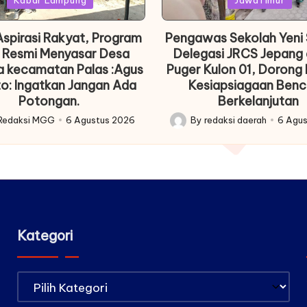
Kabar Lampung
JawaTimur
spirasi Rakyat, Program
Pengawas Sekolah Yeni
 Resmi Menyasar Desa
Delegasi JRCS Jepang 
a kecamatan Palas :Agus
Puger Kulon 01, Dorong 
o: Ingatkan Jangan Ada
Kesiapsiagaan Ben
Potongan.
Berkelanjutan
Redaksi MGG
6 Agustus 2026
By
redaksi daerah
6 Agu
Posted
by
Kategori
Kategori