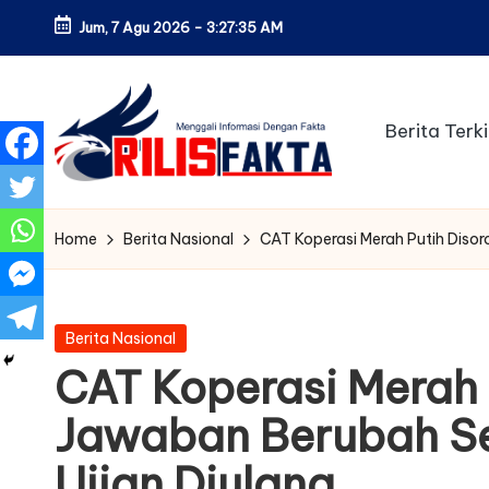
Jum, 7 Agu 2026
-
3:27:36 AM
Skip
to
content
Berita Terki
Home
Berita Nasional
CAT Koperasi Merah Putih Disor
Posted
Berita Nasional
in
CAT Koperasi Merah 
Jawaban Berubah Sen
Ujian Diulang