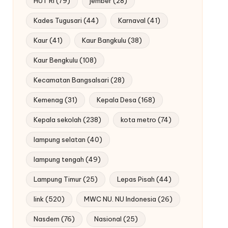
HUT RI
(79)
jember
(28)
Kades Tugusari
(44)
Karnaval
(41)
Kaur
(41)
Kaur Bangkulu
(38)
Kaur Bengkulu
(108)
Kecamatan Bangsalsari
(28)
Kemenag
(31)
Kepala Desa
(168)
Kepala sekolah
(238)
kota metro
(74)
lampung selatan
(40)
lampung tengah
(49)
Lampung Timur
(25)
Lepas Pisah
(44)
link
(520)
MWC NU. NU Indonesia
(26)
Nasdem
(76)
Nasional
(25)