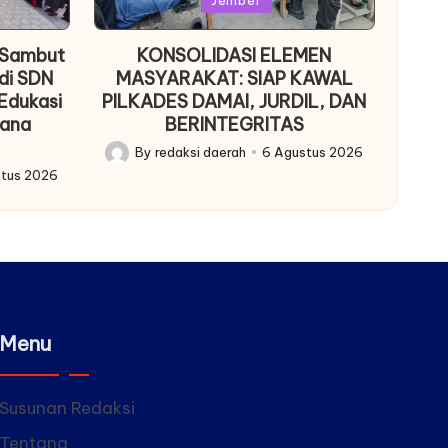
Jember
 Sambut
KONSOLIDASI ELEMEN
di SDN
MASYARAKAT: SIAP KAWAL
Edukasi
PILKADES DAMAI, JURDIL, DAN
cana
BERINTEGRITAS
By
redaksi daerah
6 Agustus 2026
Posted
stus 2026
by
Menu
Susunan Redaksi
Tentang