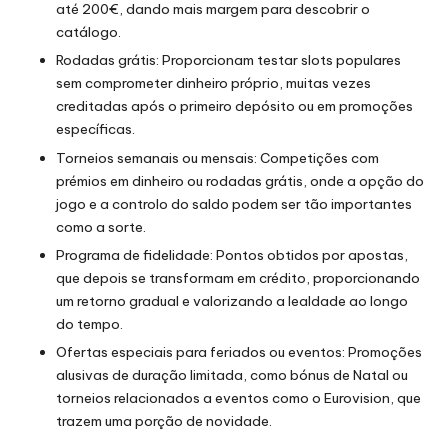
até 200€, dando mais margem para descobrir o
catálogo.
Rodadas grátis: Proporcionam testar slots populares
sem comprometer dinheiro próprio, muitas vezes
creditadas após o primeiro depósito ou em promoções
específicas.
Torneios semanais ou mensais: Competições com
prémios em dinheiro ou rodadas grátis, onde a opção do
jogo e a controlo do saldo podem ser tão importantes
como a sorte.
Programa de fidelidade: Pontos obtidos por apostas,
que depois se transformam em crédito, proporcionando
um retorno gradual e valorizando a lealdade ao longo
do tempo.
Ofertas especiais para feriados ou eventos: Promoções
alusivas de duração limitada, como bónus de Natal ou
torneios relacionados a eventos como o Eurovision, que
trazem uma porção de novidade.