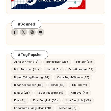
#Sosmed
Facebook
Twitter
Instagram
Youtube
#Tag Populer
Akhmat Khoiri
(76)
Bangsalsari
(23)
Bantuan
(31)
Buka Bersama
(24)
bupati
(51)
Bupati Jember
(39)
Bupati Tulang Bawang
(44)
Catur Teguh Wiyono
(27)
Dinas pendidikan
(103)
DPRD
(43)
HUT RI
(79)
jember
(28)
Kades Tugusari
(44)
Karnaval
(41)
Kaur
(41)
Kaur Bangkulu
(38)
Kaur Bengkulu
(108)
Kecamatan Bangsalsari
(28)
Kemenag
(31)