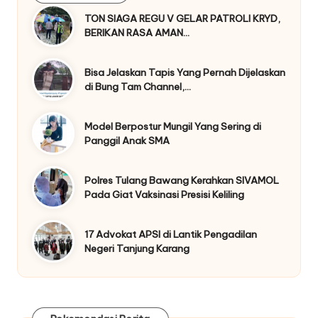
TON SIAGA REGU V GELAR PATROLI KRYD,
BERIKAN RASA AMAN…
Bisa Jelaskan Tapis Yang Pernah Dijelaskan
di Bung Tam Channel,…
Model Berpostur Mungil Yang Sering di
Panggil Anak SMA
Polres Tulang Bawang Kerahkan SIVAMOL
Pada Giat Vaksinasi Presisi Keliling
17 Advokat APSI di Lantik Pengadilan
Negeri Tanjung Karang