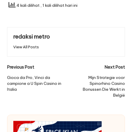
4 kali dilihat
, 1 kali dilihat hari ini
redaksi metro
View All Posts
Post
Previous Post
Next Post
navigation
Gioca da Pro, Vinci da
Mijn Strategie voor
campione a U Spin Casino in
Spinorhino Casino
Italia
Bonussen Die Werkt in
België