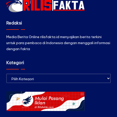
Redaksi
Media Berita Online rilisfakta.id menyajikan berita terkini
untuk para pembaca di Indonesia dengan menggali informasi
dengan fakta
Kategori
Kategori