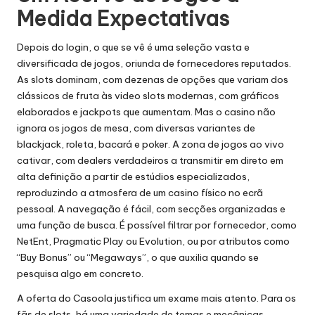
Medida Expectativas
Depois do login, o que se vê é uma seleção vasta e
diversificada de jogos, oriunda de fornecedores reputados.
As slots dominam, com dezenas de opções que variam dos
clássicos de fruta às video slots modernas, com gráficos
elaborados e jackpots que aumentam. Mas o casino não
ignora os jogos de mesa, com diversas variantes de
blackjack, roleta, bacará e poker. A zona de jogos ao vivo
cativar, com dealers verdadeiros a transmitir em direto em
alta definição a partir de estúdios especializados,
reproduzindo a atmosfera de um casino físico no ecrã
pessoal. A navegação é fácil, com secções organizadas e
uma função de busca. É possível filtrar por fornecedor, como
NetEnt, Pragmatic Play ou Evolution, ou por atributos como
“Buy Bonus” ou “Megaways”, o que auxilia quando se
pesquisa algo em concreto.
A oferta do Casoola justifica um exame mais atento. Para os
fãs de slots, há uma variedade de temas e mecânicas,