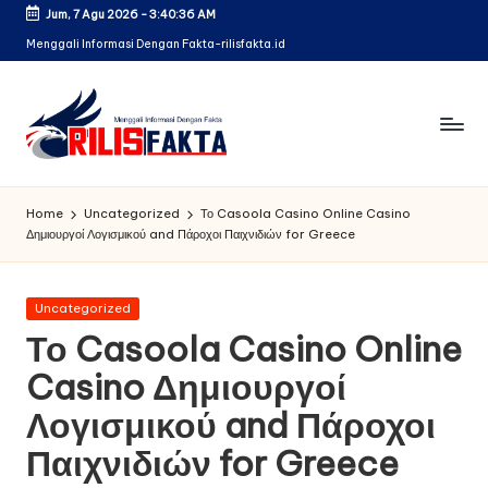
Jum, 7 Agu 2026
-
3:40:36 AM
Skip
Menggali Informasi Dengan Fakta-rilisfakta.id
to
content
Home
Uncategorized
Το Casoola Casino Online Casino
Δημιουργοί Λογισμικού and Πάροχοι Παιχνιδιών for Greece
Posted
Uncategorized
in
Το Casoola Casino Online
Casino Δημιουργοί
Λογισμικού and Πάροχοι
Παιχνιδιών for Greece