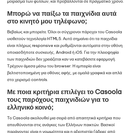
μοίρασμα των φύλλων, και προβάλλονται σε πραγματικό χρόνο.
Μπορώ να παίξω τα παιχνίδια αυτά
στο κινητό μου τηλέφωνο;
Βεβαίως και μπορείτε. Όλοι οι σύγχρονοι πάροχοι του Casoola
υιοθετούν τεχνολογία HTML5. Αυτό σημαίνει ότι τα παιχνίδια
είναι πλήρως responsive και ρυθμίζονται αυτόματα στην οθόνη
οποιασδήποτε συσκευής, Android ή iOS. Για την πλειοψηφία
των παιχνιδιών δεν χρειάζεται καν να κατεβάσετε εφαρμογή.
Τρέχουν άμεσα μέσω του browser. Η εμπειρία είναι
βελτιστοποιημένη για οθόνες αφής, με ομαλά γραφικά και απλά
στο χειρισμό controls.
Με ποια κριτήρια επιλέγει το Casoola
τους παρόχους παιχνιδιών για το
ελληνικό κοινό;
Το Casoola ακολουθεί μια σειρά από απαιτητικά κριτήρια που
απευθύνονται στις ανάγκες των Ελλήνων παικτών. Βασικοί
παράγοντες είναι η νομιμότητα και η αξιοπιστία (άδειες από