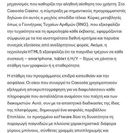
μηχανισμός που καθορίζει την αληθινή αίσθηση του χρήστη. Στο
Casoola Casino, η σύμπραξη με σημαντικούς προγραμματιστές
δηλώνει ότι αυτός ο μοχλός αποδίδει τέλεια. Κύριες μεταβλητές
όπως ο Γεννήτριας Τυχαίων Αριθμών (RNG), που εξασφαλίζει
την τυχαιότητα και τη αμεροληψία κάθε έκβασης, εφαρμόζονται
σύμφωνα με τα πιο αυστηρότατα διεθνή κριτήρια και περνάνε
συνεχείς εξετάσεις από ανεξάρτητους φορείς. Ακόμα, η
τεχνολογία HTML5 εξασφαλίζει ότι τα παιγνίδια τρέχουν σε κάθε
συσκευή – smartphone, tablet ή Η/Υ – δίχως να χάνεται η
στάθμη των γραφικών ή η σταθερότητα.
Η στάθμη του προγράμματος επιδρά κατευθείαν και την
ασφάλεια. Οι οίκοι που συνεργεί το Casoola χρησιμοποιούν
εξελιγμένη αποκρυπτογράφηση για να διαφυλάσσουν κάθε
πληροφορία που ανταλλάζεται αναμέσον του παίχτη και των
διακομιστών. Αυτό, συν με τα απαιτητικά διαδικασίες της ίδιας
της πλατφόρμας, δημιουργεί ένα ασφαλές περιβάλλον.
Επιπλέον, το προηγμένο software δίνει τη δυνατότητα τη
παραγωγή παιγνιδιών με πλούσια χαρακτηριστικά: διάφορα
γύρους μπόνους, σύνθετες γραμμές αποπληρωμής και