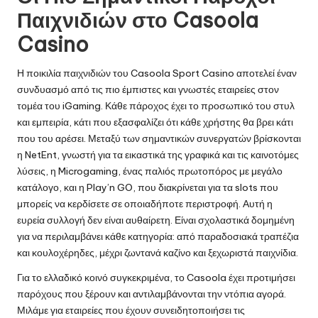
Παιχνιδιών στο Casoola
Casino
Η ποικιλία παιχνιδιών του
Casoola Sport
Casino αποτελεί έναν
συνδυασμό από τις πιο έμπιστες και γνωστές εταιρείες στον
τομέα του iGaming. Κάθε πάροχος έχει το προσωπικό του στυλ
και εμπειρία, κάτι που εξασφαλίζει ότι κάθε χρήστης θα βρει κάτι
που του αρέσει. Μεταξύ των σημαντικών συνεργατών βρίσκονται
η NetEnt, γνωστή για τα εικαστικά της γραφικά και τις καινοτόμες
λύσεις, η Microgaming, ένας παλιός πρωτοπόρος με μεγάλο
κατάλογο, και η Play’n GO, που διακρίνεται για τα slots που
μπορείς να κερδίσετε σε οποιαδήποτε περιστροφή. Αυτή η
ευρεία συλλογή δεν είναι αυθαίρετη. Είναι σχολαστικά δομημένη
για να περιλαμβάνει κάθε κατηγορία: από παραδοσιακά τραπέζια
και κουλοχέρηδες, μέχρι ζωντανά καζίνο και ξεχωριστά παιχνίδια.
Για το ελλαδικό κοινό συγκεκριμένα, το Casoola έχει προτιμήσει
παρόχους που ξέρουν και αντιλαμβάνονται την ντόπια αγορά.
Μιλάμε για εταιρείες που έχουν συνειδητοποιήσει τις