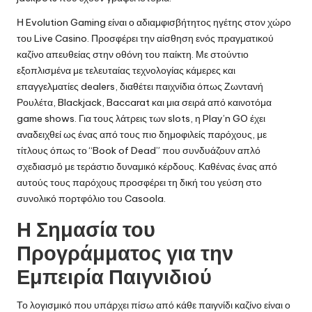
Η Evolution Gaming είναι ο αδιαμφισβήτητος ηγέτης στον χώρο
του Live Casino. Προσφέρει την αίσθηση ενός πραγματικού
καζίνο απευθείας στην οθόνη του παίκτη. Με στούντιο
εξοπλισμένα με τελευταίας τεχνολογίας κάμερες και
επαγγελματίες dealers, διαθέτει παιχνίδια όπως Ζωντανή
Ρουλέτα, Blackjack, Baccarat και μια σειρά από καινοτόμα
game shows. Για τους λάτρεις των slots, η Play’n GO έχει
αναδειχθεί ως ένας από τους πιο δημοφιλείς παρόχους, με
τίτλους όπως το “Book of Dead” που συνδυάζουν απλό
σχεδιασμό με τεράστιο δυναμικό κέρδους. Καθένας ένας από
αυτούς τους παρόχους προσφέρει τη δική του γεύση στο
συνολικό πορτφόλιο του Casoola.
Η Σημασία του
Προγράμματος για την
Εμπειρία Παιγνιδιού
Το λογισμικό που υπάρχει πίσω από κάθε παιγνίδι καζίνο είναι ο