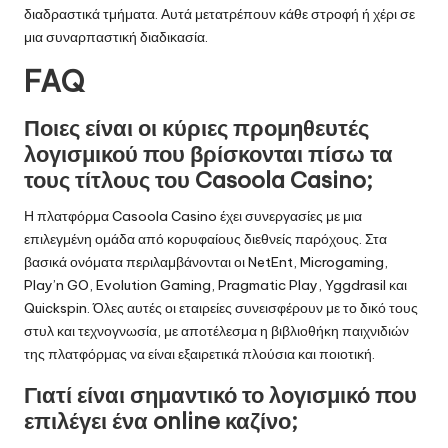
διαδραστικά τμήματα. Αυτά μετατρέπουν κάθε στροφή ή χέρι σε
μια συναρπαστική διαδικασία.
FAQ
Ποιες είναι οι κύριες προμηθευτές
λογισμικού που βρίσκονται πίσω τα
τους τίτλους του Casoola Casino;
Η πλατφόρμα Casoola Casino έχει συνεργασίες με μια
επιλεγμένη ομάδα από κορυφαίους διεθνείς παρόχους. Στα
βασικά ονόματα περιλαμβάνονται οι NetEnt, Microgaming,
Play’n GO, Evolution Gaming, Pragmatic Play, Yggdrasil και
Quickspin. Όλες αυτές οι εταιρείες συνεισφέρουν με το δικό τους
στυλ και τεχνογνωσία, με αποτέλεσμα η βιβλιοθήκη παιχνιδιών
της πλατφόρμας να είναι εξαιρετικά πλούσια και ποιοτική.
Γιατί είναι σημαντικό το λογισμικό που
επιλέγει ένα online καζίνο;