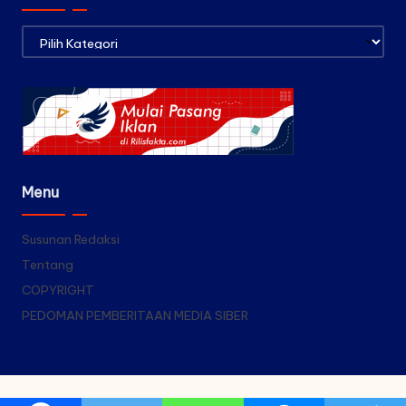
Kategori
Menu
Susunan Redaksi
Tentang
COPYRIGHT
PEDOMAN PEMBERITAAN MEDIA SIBER
Copyright 2026 — Rilis Fakta. All rights reserved.