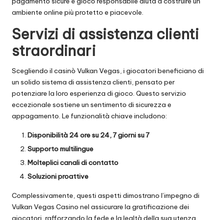
pagamento sicure e gioco responsabile aiuta a costruire un
ambiente online più protetto e piacevole.
Servizi di assistenza clienti
straordinari
Scegliendo il casinò Vulkan Vegas, i giocatori beneficiano di
un solido sistema di assistenza clienti, pensato per
potenziare la loro esperienza di gioco. Questo servizio
eccezionale sostiene un sentimento di sicurezza e
appagamento. Le funzionalità chiave includono:
Disponibilità 24 ore su 24, 7 giorni su 7
Supporto multilingue
Molteplici canali di contatto
Soluzioni proattive
Complessivamente, questi aspetti dimostrano l’impegno di
Vulkan Vegas Casino nel assicurare la gratificazione dei
giocatori, rafforzando la fede e la lealtà della sua utenza