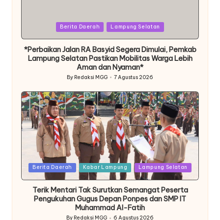
Posted
Berita Daerah
Lampung Selatan
in
*Perbaikan Jalan RA Basyid Segera Dimulai, Pemkab
Lampung Selatan Pastikan Mobilitas Warga Lebih
Aman dan Nyaman*
By
Redaksi MGG
7 Agustus 2026
Posted
by
Posted
Berita Daerah
Kabar Lampung
Lampung Selatan
in
Terik Mentari Tak Surutkan Semangat Peserta
Pengukuhan Gugus Depan Ponpes dan SMP IT
Muhammad Al-Fatih
By
Redaksi MGG
6 Agustus 2026