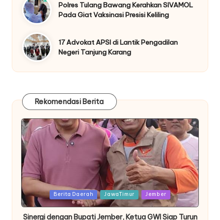
Polres Tulang Bawang Kerahkan SIVAMOL
Pada Giat Vaksinasi Presisi Keliling
17 Advokat APSI di Lantik Pengadilan
Negeri Tanjung Karang
Rekomendasi Berita
Posted
Berita Daerah
JawaTimur
Jember
in
Sinergi dengan Bupati Jember, Ketua GWI Siap Turun