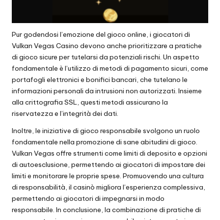
Pur godendosi l’emozione del gioco online, i giocatori di
Vulkan Vegas Casino devono anche prioritizzare a pratiche
di gioco sicure per tutelarsi da potenziali rischi. Un aspetto
fondamentale è l’utilizzo di metodi di pagamento sicuri, come
portafogli elettronici e bonifici bancari, che tutelano le
informazioni personali da intrusioni non autorizzati. Insieme
alla crittografia SSL, questi metodi assicurano la
riservatezza e l’integrità dei dati.
Inoltre, le iniziative di gioco responsabile svolgono un ruolo
fondamentale nella promozione di sane abitudini di gioco.
Vulkan Vegas offre strumenti come limiti di deposito e opzioni
di autoesclusione, permettendo ai giocatori di impostare dei
limiti e monitorare le proprie spese. Promuovendo una cultura
di responsabilità, il casinò migliora l’esperienza complessiva,
permettendo ai giocatori di impegnarsi in modo
responsabile. In conclusione, la combinazione di pratiche di