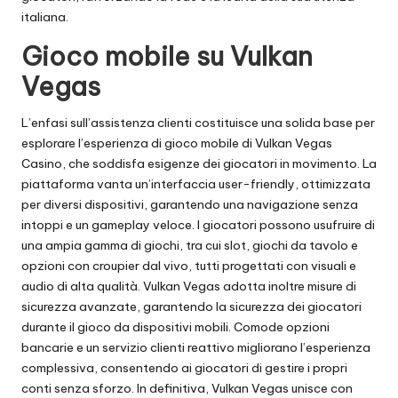
italiana.
Gioco mobile su Vulkan
Vegas
L’enfasi sull’assistenza clienti costituisce una solida base per
esplorare l’esperienza di gioco mobile di Vulkan Vegas
Casino, che soddisfa esigenze dei giocatori in movimento. La
piattaforma vanta un’interfaccia user-friendly, ottimizzata
per diversi dispositivi, garantendo una navigazione senza
intoppi e un gameplay veloce. I giocatori possono usufruire di
una ampia gamma di giochi, tra cui slot, giochi da tavolo e
opzioni con croupier dal vivo, tutti progettati con visuali e
audio di alta qualità. Vulkan Vegas adotta inoltre misure di
sicurezza avanzate, garantendo la sicurezza dei giocatori
durante il gioco da dispositivi mobili. Comode opzioni
bancarie e un servizio clienti reattivo migliorano l’esperienza
complessiva, consentendo ai giocatori di gestire i propri
conti senza sforzo. In definitiva, Vulkan Vegas unisce con