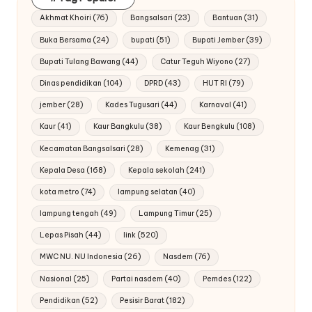
Akhmat Khoiri
(76)
Bangsalsari
(23)
Bantuan
(31)
Buka Bersama
(24)
bupati
(51)
Bupati Jember
(39)
Bupati Tulang Bawang
(44)
Catur Teguh Wiyono
(27)
Dinas pendidikan
(104)
DPRD
(43)
HUT RI
(79)
jember
(28)
Kades Tugusari
(44)
Karnaval
(41)
Kaur
(41)
Kaur Bangkulu
(38)
Kaur Bengkulu
(108)
Kecamatan Bangsalsari
(28)
Kemenag
(31)
Kepala Desa
(168)
Kepala sekolah
(241)
kota metro
(74)
lampung selatan
(40)
lampung tengah
(49)
Lampung Timur
(25)
Lepas Pisah
(44)
link
(520)
MWC NU. NU Indonesia
(26)
Nasdem
(76)
Nasional
(25)
Partai nasdem
(40)
Pemdes
(122)
Pendidikan
(52)
Pesisir Barat
(182)