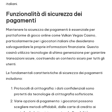
italiani.
Funzionalità di sicurezza dei
pagamenti
Mantenere la sicurezza dei pagamenti è essenziale per
piattaforme di gioco online come Vulkan Vegas Casino,
particolarmente per i giocatori italiani che desiderano
salvaguardare le proprie informazioni finanziarie. Questo
casinò utilizza tecnologie di ultima generazione per garantire
transazioni sicure, costruendo un contesto sicuro per tutti gli
utenti.
Le fondamentali caratteristiche di sicurezza dei pagamenti
includono:
Protocolli di crittografia: i dati confidenziali sono
protetti da tecnologie di crittografia sofisticate.
Varie opzioni di pagamento: i giocatori possono
scegliere metodi affidabili, dalle carte di credito ai