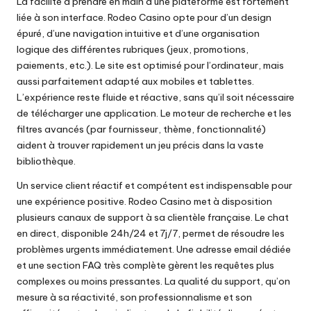
La facilité à prendre en main d’une plateforme est fortement
liée à son interface. Rodeo Casino opte pour d’un design
épuré, d’une navigation intuitive et d’une organisation
logique des différentes rubriques (jeux, promotions,
paiements, etc.). Le site est optimisé pour l’ordinateur, mais
aussi parfaitement adapté aux mobiles et tablettes.
L’expérience reste fluide et réactive, sans qu’il soit nécessaire
de télécharger une application. Le moteur de recherche et les
filtres avancés (par fournisseur, thème, fonctionnalité)
aident à trouver rapidement un jeu précis dans la vaste
bibliothèque.
Un service client réactif et compétent est indispensable pour
une expérience positive. Rodeo Casino met à disposition
plusieurs canaux de support à sa clientèle française. Le chat
en direct, disponible 24h/24 et 7j/7, permet de résoudre les
problèmes urgents immédiatement. Une adresse email dédiée
et une section FAQ très complète gèrent les requêtes plus
complexes ou moins pressantes. La qualité du support, qu’on
mesure à sa réactivité, son professionnalisme et son