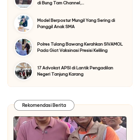
di Bung Tam Channel,…
Model Berpostur Mungil Yang Sering di
Panggil Anak SMA
Polres Tulang Bawang Kerahkan SIVAMOL
Pada Giat Vaksinasi Presisi Keliling
17 Advokat APSI di Lantik Pengadilan
Negeri Tanjung Karang
Rekomendasi Berita