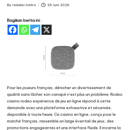
By
redaksi metro
26 Juni 2026
Posted
by
Bagikan berita ini :
Pour les joueurs français, dénicher un divertissement de
qualité sans lâcher son canapé n’est plus un problème. Rodeo
casino rodeo expérience de jeu en ligne
répond à cette
demande avec une plateforme exhaustive et sécurisée,
disponible à toute heure. Ce casino en ligne, conçu pour le
marché français, rassemble un large éventail de jeux, des
promotions engageantes et une interface fluide. Il incarne la