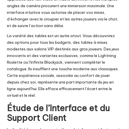
angles de caméra procurent une immersion maximale. Une
interface intuitive vous autorise de placer vos mises,
d’échanger avec le croupier et les autres joueurs via le chat,
et de suivre l’action sans délai.
La variété des tables est un autre atout. Vous découvrirez
des options pour tous les budgets, des tables à mises
modestes aux salons VIP destinés aux gros joueurs. Des jeux
innovants et des variantes exclusives, comme le Lightning
Roulette ou l’Infinite Blackjack, viennent compléter le
catalogue. Ils insufflent une touche moderne aux classiques.
Cette expérience sociale, associée au confort de jouer
depuis chez soi, représente une part importante du jeu en
ligne aujourd’hui. Elle efface efficacement l’écart entre le
virtuel et le réel.
Étude de l’Interface et du
Support Client