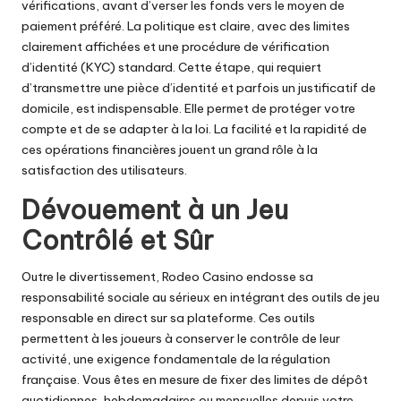
vérifications, avant d’verser les fonds vers le moyen de
paiement préféré. La politique est claire, avec des limites
clairement affichées et une procédure de vérification
d’identité (KYC) standard. Cette étape, qui requiert
d’transmettre une pièce d’identité et parfois un justificatif de
domicile, est indispensable. Elle permet de protéger votre
compte et de se adapter à la loi. La facilité et la rapidité de
ces opérations financières jouent un grand rôle à la
satisfaction des utilisateurs.
Dévouement à un Jeu
Contrôlé et Sûr
Outre le divertissement, Rodeo Casino endosse sa
responsabilité sociale au sérieux en intégrant des outils de jeu
responsable en direct sur sa plateforme. Ces outils
permettent à les joueurs à conserver le contrôle de leur
activité, une exigence fondamentale de la régulation
française. Vous êtes en mesure de fixer des limites de dépôt
quotidiennes, hebdomadaires ou mensuelles depuis votre