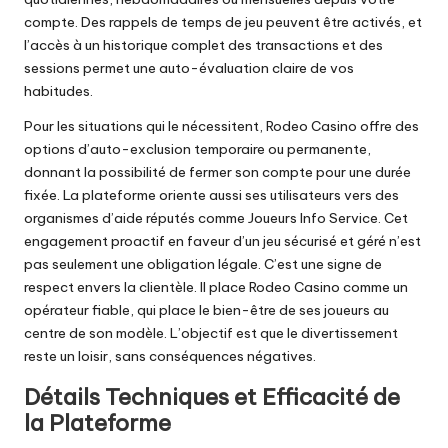
compte. Des rappels de temps de jeu peuvent être activés, et
l’accès à un historique complet des transactions et des
sessions permet une auto-évaluation claire de vos
habitudes.
Pour les situations qui le nécessitent, Rodeo Casino offre des
options d’auto-exclusion temporaire ou permanente,
donnant la possibilité de fermer son compte pour une durée
fixée. La plateforme oriente aussi ses utilisateurs vers des
organismes d’aide réputés comme Joueurs Info Service. Cet
engagement proactif en faveur d’un jeu sécurisé et géré n’est
pas seulement une obligation légale. C’est une signe de
respect envers la clientèle. Il place Rodeo Casino comme un
opérateur fiable, qui place le bien-être de ses joueurs au
centre de son modèle. L’objectif est que le divertissement
reste un loisir, sans conséquences négatives.
Détails Techniques et Efficacité de
la Plateforme