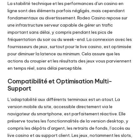
La stabilité technique et les performances d’un casino en
ligne sont des éléments parfois négligés, mais cependant
fondamentaux au divertissement. Rodeo Casino repose sur
une infrastructure serveur capable de gérer un trafic
important sans délai, y compris pendant les pics de
fréquentation du soir ou du week-end. La connexion avec les
fournisseurs de jeux, surtout pour le live casino, est optimisée
pour diminuer la latence au minimum. Cela assure que les
actions du croupier et les résultats des jeux vous parviennent
en temps réel, sans délai perceptible.
Compatibilité et Optimisation Multi-
Support
L’adaptabilité aux différents terminaux est un atout. La
version mobile du site, accessible directement via le
navigateur du smartphone, est parfaitement réactive. Elle
préserve toutes les fonctionnalités de la version desktop, y
compris les dépôts d’argent, les retraits de fonds, l’accès au
live casino et au support client. Les jeux, notamment les slots,