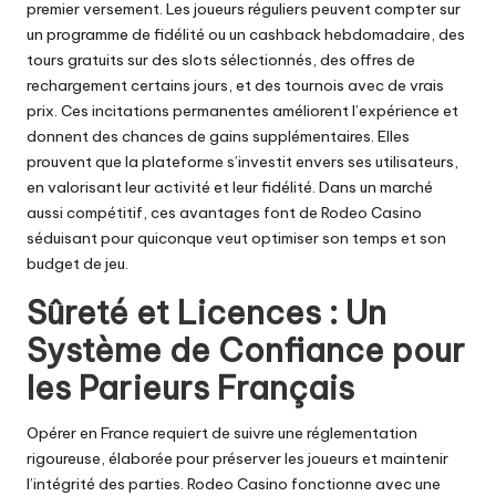
premier versement. Les joueurs réguliers peuvent compter sur
un programme de fidélité ou un cashback hebdomadaire, des
tours gratuits sur des slots sélectionnés, des offres de
rechargement certains jours, et des tournois avec de vrais
prix. Ces incitations permanentes améliorent l’expérience et
donnent des chances de gains supplémentaires. Elles
prouvent que la plateforme s’investit envers ses utilisateurs,
en valorisant leur activité et leur fidélité. Dans un marché
aussi compétitif, ces avantages font de Rodeo Casino
séduisant pour quiconque veut optimiser son temps et son
budget de jeu.
Sûreté et Licences : Un
Système de Confiance pour
les Parieurs Français
Opérer en France requiert de suivre une réglementation
rigoureuse, élaborée pour préserver les joueurs et maintenir
l’intégrité des parties. Rodeo Casino fonctionne avec une