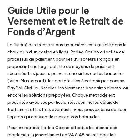
Guide Utile pour le
Versement et le Retrait de
Fonds d’Argent
La fluidité des transactions financières est cruciale dans le
choix d’un d’un casino en ligne. Rodeo Casino a facilité ce
processus de paiement pour ses utilisateurs français en
proposant une large palette de moyens de paiement
sécurisés. Les joueurs peuvent choisir les cartes bancaires
(Visa, Mastercard), les portefeuilles électroniques comme
PayPal, Skrill ou Neteller, les virements bancaires directs, ou
encore les solutions prépayées. Chaque méthode est
présentée avec ses particularités, comme les délais de
traitement et les frais éventuels. Vous pouvez ainsi décider
l’option qui convient le mieux à vos habitudes.
Pour les retraits, Rodeo Casino effectue les demandes
rapidement, généralement en 24 à 48 heures pour les