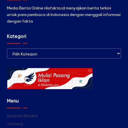
Media Berita Online rilisfakta.id menyajikan berita terkini
untuk para pembaca di Indonesia dengan menggali informasi
dengan fakta
Kategori
Kategori
Menu
Susunan Redaksi
Tentang