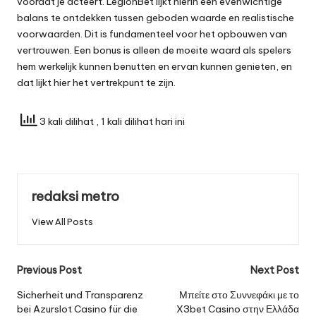
voordat je acteert. LegionBet lijkt hierin een evenwichtige
balans te ontdekken tussen geboden waarde en realistische
voorwaarden. Dit is fundamenteel voor het opbouwen van
vertrouwen. Een bonus is alleen de moeite waard als spelers
hem werkelijk kunnen benutten en ervan kunnen genieten, en
dat lijkt hier het vertrekpunt te zijn.
3 kali dilihat
, 1 kali dilihat hari ini
redaksi metro
View All Posts
Post
Previous Post
Next Post
navigation
Sicherheit und Transparenz
Μπείτε στο Συννεφάκι με το
bei Azurslot Casino für die
X3bet Casino στην Ελλάδα