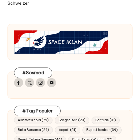
Schweizer
#Sosmed
Facebook
Twitter
Instagram
Youtube
#Tag Populer
Akhmat Khoiri
(76)
Bangsalsari
(23)
Bantuan
(31)
Buka Bersama
(24)
bupati
(51)
Bupati Jember
(39)
Bupati Tulang Bawang
(44)
Catur Teguh Wiyono
(27)