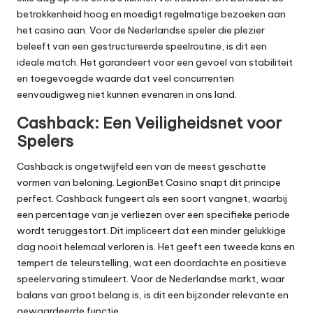
betrokkenheid hoog en moedigt regelmatige bezoeken aan
het casino aan. Voor de Nederlandse speler die plezier
beleeft van een gestructureerde speelroutine, is dit een
ideale match. Het garandeert voor een gevoel van stabiliteit
en toegevoegde waarde dat veel concurrenten
eenvoudigweg niet kunnen evenaren in ons land.
Cashback: Een Veiligheidsnet voor
Spelers
Cashback is ongetwijfeld een van de meest geschatte
vormen van beloning. LegionBet Casino snapt dit principe
perfect. Cashback fungeert als een soort vangnet, waarbij
een percentage van je verliezen over een specifieke periode
wordt teruggestort. Dit impliceert dat een minder gelukkige
dag nooit helemaal verloren is. Het geeft een tweede kans en
tempert de teleurstelling, wat een doordachte en positieve
speelervaring stimuleert. Voor de Nederlandse markt, waar
balans van groot belang is, is dit een bijzonder relevante en
gewaardeerde functie.