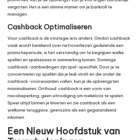
vergroten. Het is een slimme manier om je bankroll te
managen.
Cashback Optimaliseren
Voor cashback is de strategie iets anders. Omdat cashback
vaak wordt berekend over nettoverliezen gedurende een
promotieperiode, is het verstandig om te begrijpen welke
spellen en spelsessies in aanmerking komen. Sommige
cashback-aanbiedingen zijn spel-specifiek. Door je te
concentreren op spellen die je leuk vindt en die onder de
cashback-voorwaarden vallen, kun je de opbrengsten
maximaliseren. Onthoud: cashback is een vorm van
risicobeperking, geen uitnodiging om roekeloos te spelen.
Speel altijd binnen je limieten en zie cashback als een
welkome teruggave, geenszins als een gegarandeerd
inkomen.
Een Nieuw Hoofdstuk van