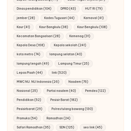
Dinas pendidikan
(104)
DPRD
(43)
HUT RI
(79)
jember
(28)
Kades Tugusari
(44)
Karnaval
(41)
Kaur
(41)
Kaur Bangkulu
(38)
Kaur Bengkulu
(108)
Kecamatan Bangsalsari
(28)
Kemenag
(31)
Kepala Desa
(168)
Kepala sekolah
(241)
kota metro
(74)
lampung selatan
(40)
lampung tengah
(49)
Lampung Timur
(25)
Lepas Pisah
(44)
link
(520)
MWC NU. NU Indonesia
(26)
Nasdem
(76)
Nasional
(25)
Partai nasdem
(40)
Pemdes
(122)
Pendidikan
(52)
Pesisir Barat
(182)
Pesisirbarat
(29)
Polres tulang bawang
(130)
Pramuka
(54)
Ramadhan
(24)
Safari Ramadhan
(35)
SDN
(125)
seo link
(45)