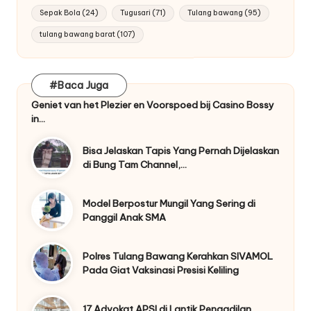
Sepak Bola
(24)
Tugusari
(71)
Tulang bawang
(95)
tulang bawang barat
(107)
#Baca Juga
Geniet van het Plezier en Voorspoed bij Casino Bossy
in…
Bisa Jelaskan Tapis Yang Pernah Dijelaskan
di Bung Tam Channel,…
Model Berpostur Mungil Yang Sering di
Panggil Anak SMA
Polres Tulang Bawang Kerahkan SIVAMOL
Pada Giat Vaksinasi Presisi Keliling
17 Advokat APSI di Lantik Pengadilan