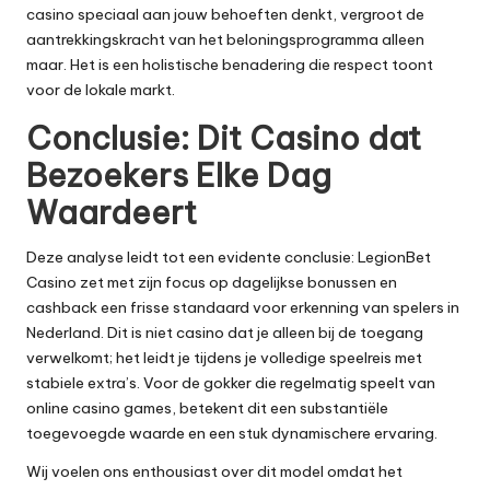
casino speciaal aan jouw behoeften denkt, vergroot de
aantrekkingskracht van het beloningsprogramma alleen
maar. Het is een holistische benadering die respect toont
voor de lokale markt.
Conclusie: Dit Casino dat
Bezoekers Elke Dag
Waardeert
Deze analyse leidt tot een evidente conclusie: LegionBet
Casino zet met zijn focus op dagelijkse bonussen en
cashback een frisse standaard voor erkenning van spelers in
Nederland. Dit is niet casino dat je alleen bij de toegang
verwelkomt; het leidt je tijdens je volledige speelreis met
stabiele extra’s. Voor de gokker die regelmatig speelt van
online casino games, betekent dit een substantiële
toegevoegde waarde en een stuk dynamischere ervaring.
Wij voelen ons enthousiast over dit model omdat het