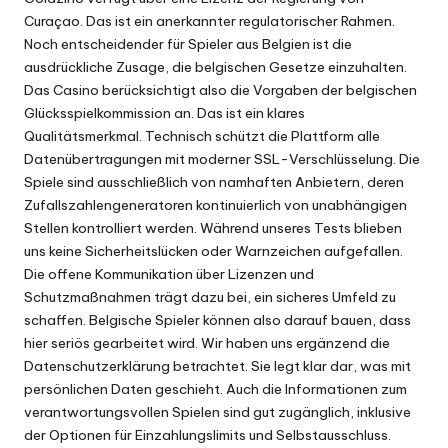
Curaçao. Das ist ein anerkannter regulatorischer Rahmen.
Noch entscheidender für Spieler aus Belgien ist die
ausdrückliche Zusage, die belgischen Gesetze einzuhalten.
Das Casino berücksichtigt also die Vorgaben der belgischen
Glücksspielkommission an. Das ist ein klares
Qualitätsmerkmal. Technisch schützt die Plattform alle
Datenübertragungen mit moderner SSL-Verschlüsselung. Die
Spiele sind ausschließlich von namhaften Anbietern, deren
Zufallszahlengeneratoren kontinuierlich von unabhängigen
Stellen kontrolliert werden. Während unseres Tests blieben
uns keine Sicherheitslücken oder Warnzeichen aufgefallen.
Die offene Kommunikation über Lizenzen und
Schutzmaßnahmen trägt dazu bei, ein sicheres Umfeld zu
schaffen. Belgische Spieler können also darauf bauen, dass
hier seriös gearbeitet wird. Wir haben uns ergänzend die
Datenschutzerklärung betrachtet. Sie legt klar dar, was mit
persönlichen Daten geschieht. Auch die Informationen zum
verantwortungsvollen Spielen sind gut zugänglich, inklusive
der Optionen für Einzahlungslimits und Selbstausschluss.