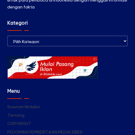
untuk para pembaca di Indonesia dengan menggali informasi
dengan fakta
Kategori
Kategori
Menu
Susunan Redaksi
Tentang
COPYRIGHT
PEDOMAN PEMBERITAAN MEDIA SIBER