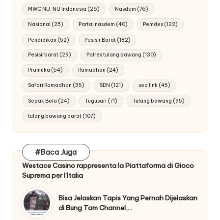
MWC NU. NU Indonesia
(26)
Nasdem
(76)
Nasional
(25)
Partai nasdem
(40)
Pemdes
(122)
Pendidikan
(52)
Pesisir Barat
(182)
Pesisirbarat
(29)
Polres tulang bawang
(130)
Pramuka
(54)
Ramadhan
(24)
Safari Ramadhan
(35)
SDN
(121)
seo link
(45)
Sepak Bola
(24)
Tugusari
(71)
Tulang bawang
(95)
tulang bawang barat
(107)
#Baca Juga
Westace Casino rappresenta la Piattaforma di Gioco
Suprema per l’Italia
Bisa Jelaskan Tapis Yang Pernah Dijelaskan
di Bung Tam Channel,…