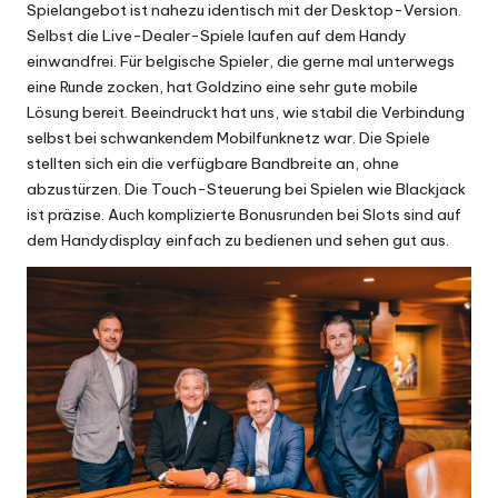
Spielangebot ist nahezu identisch mit der Desktop-Version.
Selbst die Live-Dealer-Spiele laufen auf dem Handy
einwandfrei. Für belgische Spieler, die gerne mal unterwegs
eine Runde zocken, hat Goldzino eine sehr gute mobile
Lösung bereit. Beeindruckt hat uns, wie stabil die Verbindung
selbst bei schwankendem Mobilfunknetz war. Die Spiele
stellten sich ein die verfügbare Bandbreite an, ohne
abzustürzen. Die Touch-Steuerung bei Spielen wie Blackjack
ist präzise. Auch komplizierte Bonusrunden bei Slots sind auf
dem Handydisplay einfach zu bedienen und sehen gut aus.