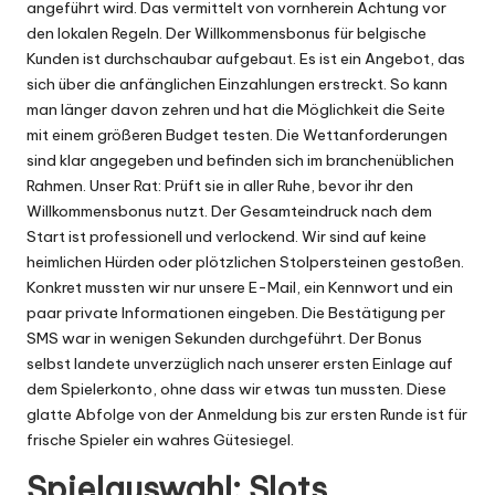
angeführt wird. Das vermittelt von vornherein Achtung vor
den lokalen Regeln. Der Willkommensbonus für belgische
Kunden ist durchschaubar aufgebaut. Es ist ein Angebot, das
sich über die anfänglichen Einzahlungen erstreckt. So kann
man länger davon zehren und hat die Möglichkeit die Seite
mit einem größeren Budget testen. Die Wettanforderungen
sind klar angegeben und befinden sich im branchenüblichen
Rahmen. Unser Rat: Prüft sie in aller Ruhe, bevor ihr den
Willkommensbonus nutzt. Der Gesamteindruck nach dem
Start ist professionell und verlockend. Wir sind auf keine
heimlichen Hürden oder plötzlichen Stolpersteinen gestoßen.
Konkret mussten wir nur unsere E-Mail, ein Kennwort und ein
paar private Informationen eingeben. Die Bestätigung per
SMS war in wenigen Sekunden durchgeführt. Der Bonus
selbst landete unverzüglich nach unserer ersten Einlage auf
dem Spielerkonto, ohne dass wir etwas tun mussten. Diese
glatte Abfolge von der Anmeldung bis zur ersten Runde ist für
frische Spieler ein wahres Gütesiegel.
Spielauswahl: Slots,