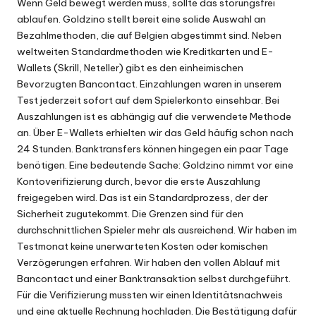
Wenn Geld bewegt werden muss, sollte das störungsfrei
ablaufen. Goldzino stellt bereit eine solide Auswahl an
Bezahlmethoden, die auf Belgien abgestimmt sind. Neben
weltweiten Standardmethoden wie Kreditkarten und E-
Wallets (Skrill, Neteller) gibt es den einheimischen
Bevorzugten Bancontact. Einzahlungen waren in unserem
Test jederzeit sofort auf dem Spielerkonto einsehbar. Bei
Auszahlungen ist es abhängig auf die verwendete Methode
an. Über E-Wallets erhielten wir das Geld häufig schon nach
24 Stunden. Banktransfers können hingegen ein paar Tage
benötigen. Eine bedeutende Sache: Goldzino nimmt vor eine
Kontoverifizierung durch, bevor die erste Auszahlung
freigegeben wird. Das ist ein Standardprozess, der der
Sicherheit zugutekommt. Die Grenzen sind für den
durchschnittlichen Spieler mehr als ausreichend. Wir haben im
Testmonat keine unerwarteten Kosten oder komischen
Verzögerungen erfahren. Wir haben den vollen Ablauf mit
Bancontact und einer Banktransaktion selbst durchgeführt.
Für die Verifizierung mussten wir einen Identitätsnachweis
und eine aktuelle Rechnung hochladen. Die Bestätigung dafür