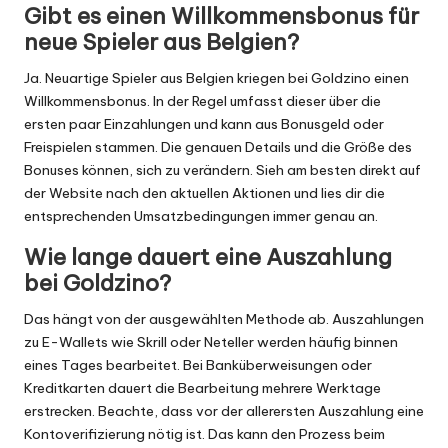
Gibt es einen Willkommensbonus für
neue Spieler aus Belgien?
Ja. Neuartige Spieler aus Belgien kriegen bei Goldzino einen
Willkommensbonus. In der Regel umfasst dieser über die
ersten paar Einzahlungen und kann aus Bonusgeld oder
Freispielen stammen. Die genauen Details und die Größe des
Bonuses können, sich zu verändern. Sieh am besten direkt auf
der Website nach den aktuellen Aktionen und lies dir die
entsprechenden Umsatzbedingungen immer genau an.
Wie lange dauert eine Auszahlung
bei Goldzino?
Das hängt von der ausgewählten Methode ab. Auszahlungen
zu E-Wallets wie Skrill oder Neteller werden häufig binnen
eines Tages bearbeitet. Bei Banküberweisungen oder
Kreditkarten dauert die Bearbeitung mehrere Werktage
erstrecken. Beachte, dass vor der allerersten Auszahlung eine
Kontoverifizierung nötig ist. Das kann den Prozess beim