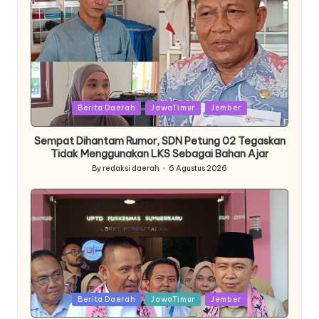
Posted
Berita Daerah
JawaTimur
Jember
in
Sempat Dihantam Rumor, SDN Petung 02 Tegaskan
Tidak Menggunakan LKS Sebagai Bahan Ajar
By
redaksi daerah
6 Agustus 2026
Posted
by
Posted
Berita Daerah
JawaTimur
Jember
in