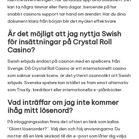
kan ta några timmar eller flera dagar, beroende på hur
snabbt casinots support tar hand om ärendet. Har du dina
dokument klara från början blir det mycket effektivare.
Är det möjligt att jag nyttja Swish
för insättningar på Crystal Roll
Casino?
Swish erbjuds endast på casinon med en spellicens från
Sverige. Då Crystal Roll Casino är ett internationellt casino
som saknar svensk licens, är det ytterst osannolikt att Swish
erbjuds. Svenska spelare kan istället se fram emot alternativ
som Trustly, kreditkort eller internationella e-plånböcker.
Vad inträffar om jag inte kommer
ihåg mitt lösenord?
På inloggningssidan finns det oftast en länk som kallas
“Glömt lösenordet?”. Välj den och följ anvisningarna. Du
mottar då en länk skickad till din e-post som låter dig välja