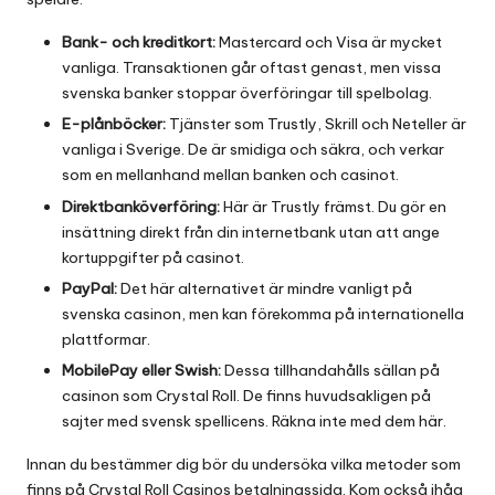
Bank- och kreditkort:
Mastercard och Visa är mycket
vanliga. Transaktionen går oftast genast, men vissa
svenska banker stoppar överföringar till spelbolag.
E-plånböcker:
Tjänster som Trustly, Skrill och Neteller är
vanliga i Sverige. De är smidiga och säkra, och verkar
som en mellanhand mellan banken och casinot.
Direktbanköverföring:
Här är Trustly främst. Du gör en
insättning direkt från din internetbank utan att ange
kortuppgifter på casinot.
PayPal:
Det här alternativet är mindre vanligt på
svenska casinon, men kan förekomma på internationella
plattformar.
MobilePay eller Swish:
Dessa tillhandahålls sällan på
casinon som Crystal Roll. De finns huvudsakligen på
sajter med svensk spellicens. Räkna inte med dem här.
Innan du bestämmer dig bör du undersöka vilka metoder som
finns på Crystal Roll Casinos betalningssida. Kom också ihåg