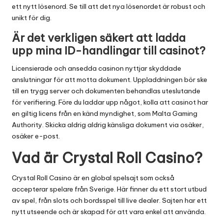
ett nytt lösenord. Se till att det nya lösenordet är robust och
unikt för dig.
Är det verkligen säkert att ladda
upp mina ID-handlingar till casinot?
Licensierade och ansedda casinon nyttjar skyddade
anslutningar för att motta dokument. Uppladdningen bör ske
till en trygg server och dokumenten behandlas uteslutande
för verifiering. Före du laddar upp något, kolla att casinot har
en giltig licens från en känd myndighet, som Malta Gaming
Authority. Skicka aldrig aldrig känsliga dokument via osäker,
osäker e-post.
Vad är Crystal Roll Casino?
Crystal Roll Casino är en global spelsajt som också
accepterar spelare från Sverige. Här finner du ett stort utbud
av spel, från slots och bordsspel till live dealer. Sajten har ett
nytt utseende och är skapad för att vara enkel att använda.