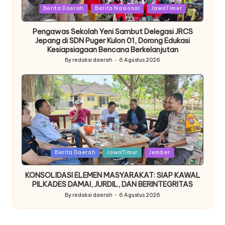
Posted
Berita Daerah
Berita Nasional
JawaTimur
in
Pengawas Sekolah Yeni Sambut Delegasi JRCS
Jepang di SDN Puger Kulon 01, Dorong Edukasi
Kesiapsiagaan Bencana Berkelanjutan
By
redaksi daerah
6 Agustus 2026
Posted
by
Posted
Berita Daerah
JawaTimur
Jember
in
KONSOLIDASI ELEMEN MASYARAKAT: SIAP KAWAL
PILKADES DAMAI, JURDIL, DAN BERINTEGRITAS
By
redaksi daerah
6 Agustus 2026
Posted
by