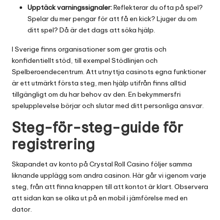
Upptäck varningssignaler:
Reflekterar du ofta på spel?
Spelar du mer pengar för att få en kick? Ljuger du om
ditt spel? Då är det dags att söka hjälp.
I Sverige finns organisationer som ger gratis och
konfidentiellt stöd, till exempel Stödlinjen och
Spelberoendecentrum. Att utnyttja casinots egna funktioner
är ett utmärkt första steg, men hjälp utifrån finns alltid
tillgängligt om du har behov av den. En bekymmersfri
spelupplevelse börjar och slutar med ditt personliga ansvar.
Steg-för-steg-guide för
registrering
Skapandet av konto på Crystal Roll Casino följer samma
liknande upplägg som andra casinon. Här går vi igenom varje
steg, från att finna knappen till att kontot är klart. Observera
att sidan kan se olika ut på en mobil i jämförelse med en
dator.