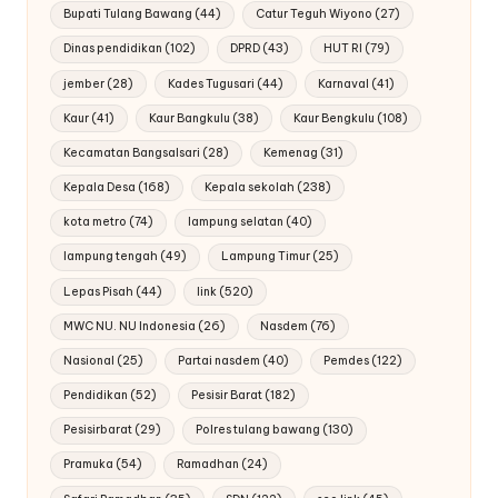
Bupati Tulang Bawang
(44)
Catur Teguh Wiyono
(27)
Dinas pendidikan
(102)
DPRD
(43)
HUT RI
(79)
jember
(28)
Kades Tugusari
(44)
Karnaval
(41)
Kaur
(41)
Kaur Bangkulu
(38)
Kaur Bengkulu
(108)
Kecamatan Bangsalsari
(28)
Kemenag
(31)
Kepala Desa
(168)
Kepala sekolah
(238)
kota metro
(74)
lampung selatan
(40)
lampung tengah
(49)
Lampung Timur
(25)
Lepas Pisah
(44)
link
(520)
MWC NU. NU Indonesia
(26)
Nasdem
(76)
Nasional
(25)
Partai nasdem
(40)
Pemdes
(122)
Pendidikan
(52)
Pesisir Barat
(182)
Pesisirbarat
(29)
Polres tulang bawang
(130)
Pramuka
(54)
Ramadhan
(24)