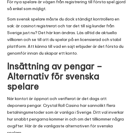
För nya spelare är vägen från registrering till första spel gjord
så enkel som möjligt.
Som svensk spelare måste du dock ständigt kontrollera en
sak: är casinot registrerat och tar det till sig kunder från
Sverige just nu? Det här kan ändras. Läs alltid de aktuella
villkoren och se till att du spelar på en licensierad och stabil
plattform. Att känna till vad en sajt erbjuder är det första du
genomför innan du skapar ett konto.
Insättning av pengar –
Alternativ för svenska
spelare
När kontot är öppnat och verifierat är det dags att
deponera pengar. Crystal Roll Casino har sannolikt flera
betalningsmetoder som är vanliga i Sverige. Ditt val inverkar
hur snabbt pengarna kommer in och om det tillkommer några
avgifter. Här är de vanligaste alternativen för svenska
spelare.