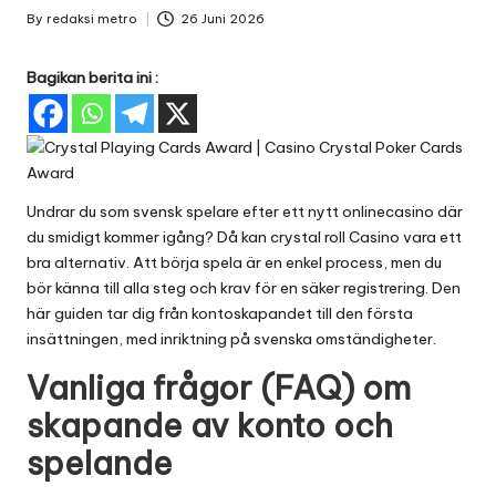
By
redaksi metro
26 Juni 2026
Posted
by
Bagikan berita ini :
Undrar du som svensk spelare efter ett nytt onlinecasino där
du smidigt kommer igång? Då kan
crystal roll
Casino vara ett
bra alternativ. Att börja spela är en enkel process, men du
bör känna till alla steg och krav för en säker registrering. Den
här guiden tar dig från kontoskapandet till den första
insättningen, med inriktning på svenska omständigheter.
Vanliga frågor (FAQ) om
skapande av konto och
spelande