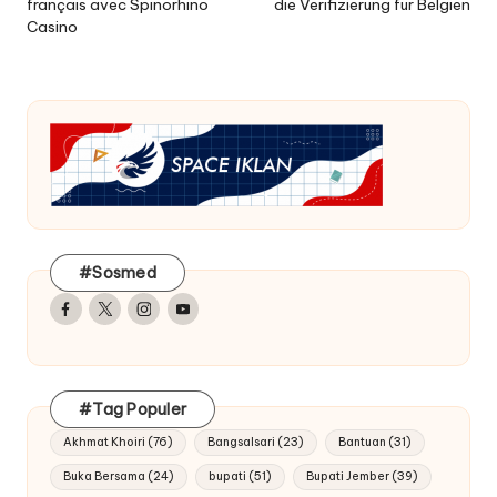
français avec Spinorhino
die Verifizierung für Belgien
Casino
#Sosmed
Facebook
Twitter
Instagram
Youtube
#Tag Populer
Akhmat Khoiri
(76)
Bangsalsari
(23)
Bantuan
(31)
Buka Bersama
(24)
bupati
(51)
Bupati Jember
(39)