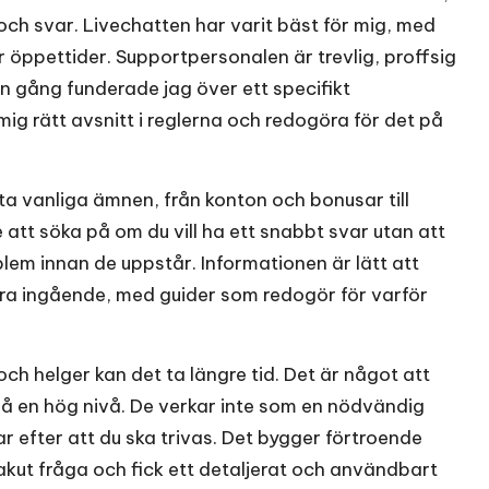
och svar. Livechatten har varit bäst för mig, med
 öppettider. Supportpersonalen är trevlig, proffsig
En gång funderade jag över ett specifikt
ig rätt avsnitt i reglerna och redogöra för det på
ta vanliga ämnen, från konton och bonusar till
e att söka på om du vill ha ett snabbt svar utan att
blem innan de uppstår. Informationen är lätt att
xtra ingående, med guider som redogör för varför
ch helger kan det ta längre tid. Det är något att
å en hög nivå. De verkar inte som en nödvändig
r efter att du ska trivas. Det bygger förtroende
kut fråga och fick ett detaljerat och användbart