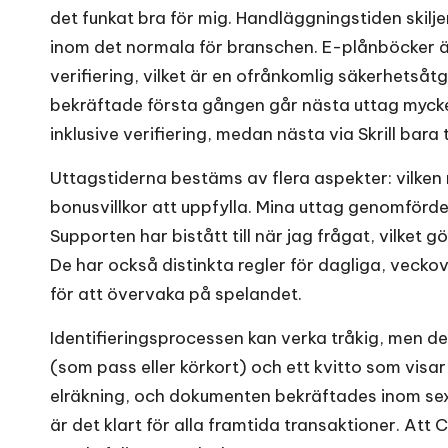
det funkat bra för mig. Handläggningstiden skilj
inom det normala för branschen. E-plånböcker är
verifiering, vilket är en ofrånkomlig säkerhetsåt
bekräftade första gången går nästa uttag mycket
inklusive verifiering, medan nästa via Skrill bara
Uttagstiderna bestäms av flera aspekter: vilken 
bonusvillkor att uppfylla. Mina uttag genomförde
Supporten har bistått till när jag frågat, vilket gö
De har också distinkta regler för dagliga, veckov
för att övervaka på spelandet.
Identifieringsprocessen kan verka tråkig, men den
(som pass eller körkort) och ett kvitto som visar
elräkning, och dokumenten bekräftades inom se
är det klart för alla framtida transaktioner. Att