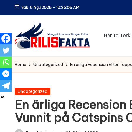
Sab, 8 Agu 2026
-
10:25:56 AM
Skip
to
content
Berita Terki
Home
Uncategorized
En ärliga Recension Efter Tappa
Posted
Uncategorized
in
En ärliga Recension 
Vunnit på Catspins C