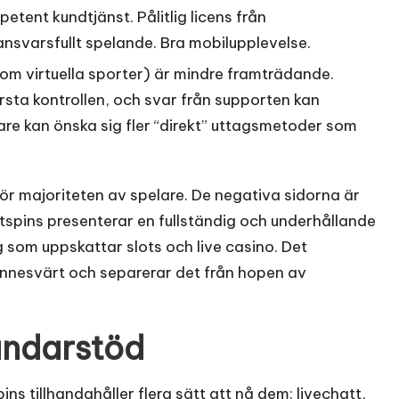
etent kundtjänst. Pålitlig licens från
ansvarsfullt spelande. Bra mobilupplevelse.
om virtuella sporter) är mindre framträdande.
örsta kontrollen, och svar från supporten kan
lare kan önska sig fler “direkt” uttagsmetoder som
r majoriteten av spelare. De negativa sidorna är
atspins presenterar en fullständig och underhållande
g som uppskattar slots och live casino. Det
innesvärt och separerar det från hopen av
ändarstöd
ns tillhandahåller flera sätt att nå dem: livechatt,