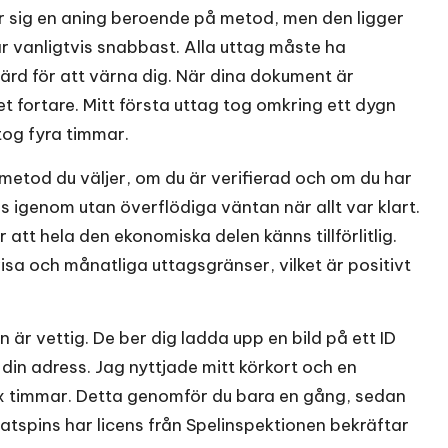
er sig en aning beroende på metod, men den ligger
 vanligtvis snabbast. Alla uttag måste ha
gärd för att värna dig. När dina dokument är
 fortare. Mitt första uttag tog omkring ett dygn
 tog fyra timmar.
metod du väljer, om du är verifierad och om du har
s igenom utan överflödiga väntan när allt var klart.
r att hela den ekonomiska delen känns tillförlitlig.
isa och månatliga uttagsgränser, vilket är positivt
 är vettig. De ber dig ladda upp en bild på ett ID
 din adress. Jag nyttjade mitt körkort och en
x timmar. Detta genomför du bara en gång, sedan
 Catspins har licens från Spelinspektionen bekräftar