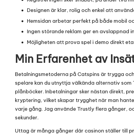
Designen är klar, rolig och enkel att använd
Hemsidan arbetar perfekt på både mobil oc
Ingen störande reklam ger en avslappnad in
Möjligheten att prova spel i demo direkt eta
Min Erfarenhet av Insä
Betalningsmetoderna på Catspins är trygga och
spelare kan du utnyttja välkända alternativ som T
plånböcker. Inbetalningar sker nästan direkt, pr
kryptering, vilket skapar trygghet när man hante
varje gång. Jag använde Trustly flera gånger, 
sekunder.
Uttag är många gånger där casinon ställer till 