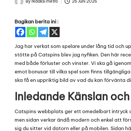
By
redaksi metro
26 Juni 2026
Posted
by
Bagikan berita ini :
Jag har verkat som spelare under lång tid och up
stötte på Catspins blev jag nyfiken. Den här rec
med både förluster och vinster. Vi ska gå igenom 
emot bonusar till vilka spel som finns tillgängliga
ska få en uppriktig bild av vad du kan förvänta 
Inledande Känslan och
Catspins webbplats ger ett omedelbart intryck av
men sidan verkar ändå modern och enkel att först
sig du sitter vid datorn eller på mobilen. Sidan 