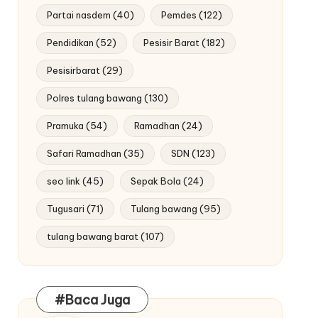
Partai nasdem
(40)
Pemdes
(122)
Pendidikan
(52)
Pesisir Barat
(182)
Pesisirbarat
(29)
Polres tulang bawang
(130)
Pramuka
(54)
Ramadhan
(24)
Safari Ramadhan
(35)
SDN
(123)
seo link
(45)
Sepak Bola
(24)
Tugusari
(71)
Tulang bawang
(95)
tulang bawang barat
(107)
#Baca Juga