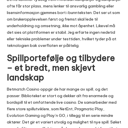
ofte får stor plass, mens lenker til ansvarlig gambling eller
lisensinformasjon gjemmes bort i bunnteksten. Det ser ut som
om brukeropplevelsen først og fremst skal lede til
underholdning og omsetning, ikke mot åpenhet. Likevel må
det sies at plattformen er stabil. Jeg erfarte ingen nedetid
eller tekniske problemer under testtiden, hvilket tyder på at
teknologien bak overflaten er pålitelig.
Spillportefølje og tilbydere
– et bredt, men skjevt
landskap
Betmatch Casino oppgir de har mange av spill, og det
passer. Biblioteket er stort og dekker alt fra enarmede og
bordspill til et omfattende live casino. De samarbeider med
flere store spillutviklere, som NetEnt, Pragmatic Play,
Evolution Gaming og Play’n GO, i tillegg til en serie mindre
aktører. Det gir et variert utvalg og mulighet til nye spill. Søket