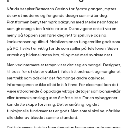
Når du besøker Betmatch Casino for første gangen, møtes
du av et moderne og fengende design som møter deg.
Plattformen benytter mørk bakgrunn med sterke neonfarger
som gir energi uten å virke rotete. Du navigerer enkelt via en
meny på toppen som fører deg rett til spill, live casino,
konkurranser og tilbud. Mobilversjonen fungerer like godt som
på PC, hvilket er viktig for de som spiller på telefonen. Siden
er rask og bildene lastes bra, til og med med svakere nett.
Men ved nærmere ettersyn viser det seg en mangel. Designet,
til tross for at det er vakkert, føles litt ordinært og mangler et
særtrekk som adskiller det fra mange andre casinoer.
Informasjonen er ikke alltid lett å finne. For eksempel kan det
være utfordrende å oppdage viktige detaljer som bonusvilkår
eller transaksjonslogg uten å måtte lete. For en nybegynner
kan dette skape forvirring. Det er småting, og det
funksjonelle fundamentet er godt. Men som vi skal se, når ikke
alle deler av tilbudet samme standard.
Dette kommer tydelig frem i hvordan kampanjer og kampanjer