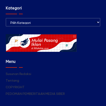
Kategori
Kategori
Menu
Susunan Redaksi
Tentang
COPYRIGHT
PEDOMAN PEMBERITAAN MEDIA SIBER