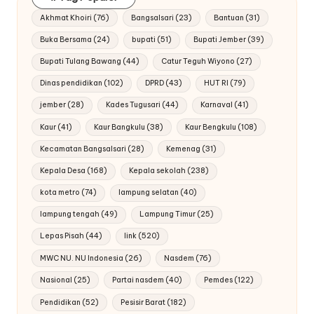
Akhmat Khoiri
(76)
Bangsalsari
(23)
Bantuan
(31)
Buka Bersama
(24)
bupati
(51)
Bupati Jember
(39)
Bupati Tulang Bawang
(44)
Catur Teguh Wiyono
(27)
Dinas pendidikan
(102)
DPRD
(43)
HUT RI
(79)
jember
(28)
Kades Tugusari
(44)
Karnaval
(41)
Kaur
(41)
Kaur Bangkulu
(38)
Kaur Bengkulu
(108)
Kecamatan Bangsalsari
(28)
Kemenag
(31)
Kepala Desa
(168)
Kepala sekolah
(238)
kota metro
(74)
lampung selatan
(40)
lampung tengah
(49)
Lampung Timur
(25)
Lepas Pisah
(44)
link
(520)
MWC NU. NU Indonesia
(26)
Nasdem
(76)
Nasional
(25)
Partai nasdem
(40)
Pemdes
(122)
Pendidikan
(52)
Pesisir Barat
(182)