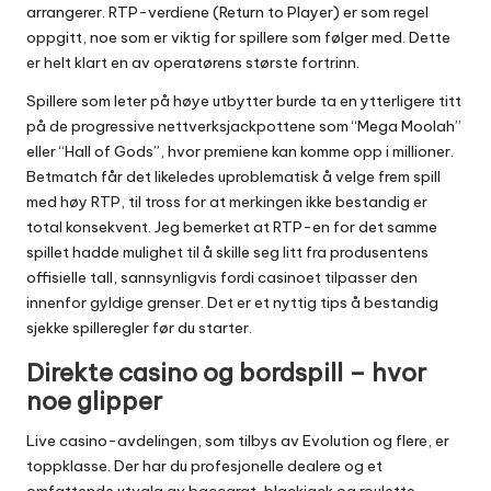
arrangerer. RTP-verdiene (Return to Player) er som regel
oppgitt, noe som er viktig for spillere som følger med. Dette
er helt klart en av operatørens største fortrinn.
Spillere som leter på høye utbytter burde ta en ytterligere titt
på de progressive nettverksjackpottene som “Mega Moolah”
eller “Hall of Gods”, hvor premiene kan komme opp i millioner.
Betmatch får det likeledes uproblematisk å velge frem spill
med høy RTP, til tross for at merkingen ikke bestandig er
total konsekvent. Jeg bemerket at RTP-en for det samme
spillet hadde mulighet til å skille seg litt fra produsentens
offisielle tall, sannsynligvis fordi casinoet tilpasser den
innenfor gyldige grenser. Det er et nyttig tips å bestandig
sjekke spilleregler før du starter.
Direkte casino og bordspill – hvor
noe glipper
Live casino-avdelingen, som tilbys av Evolution og flere, er
toppklasse. Der har du profesjonelle dealere og et
omfattende utvalg av baccarat, blackjack og roulette-