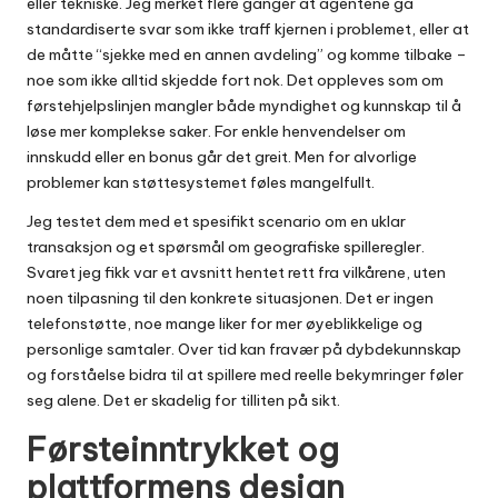
eller tekniske. Jeg merket flere ganger at agentene ga
standardiserte svar som ikke traff kjernen i problemet, eller at
de måtte “sjekke med en annen avdeling” og komme tilbake –
noe som ikke alltid skjedde fort nok. Det oppleves som om
førstehjelpslinjen mangler både myndighet og kunnskap til å
løse mer komplekse saker. For enkle henvendelser om
innskudd eller en bonus går det greit. Men for alvorlige
problemer kan støttesystemet føles mangelfullt.
Jeg testet dem med et spesifikt scenario om en uklar
transaksjon og et spørsmål om geografiske spilleregler.
Svaret jeg fikk var et avsnitt hentet rett fra vilkårene, uten
noen tilpasning til den konkrete situasjonen. Det er ingen
telefonstøtte, noe mange liker for mer øyeblikkelige og
personlige samtaler. Over tid kan fravær på dybdekunnskap
og forståelse bidra til at spillere med reelle bekymringer føler
seg alene. Det er skadelig for tilliten på sikt.
Førsteinntrykket og
plattformens design