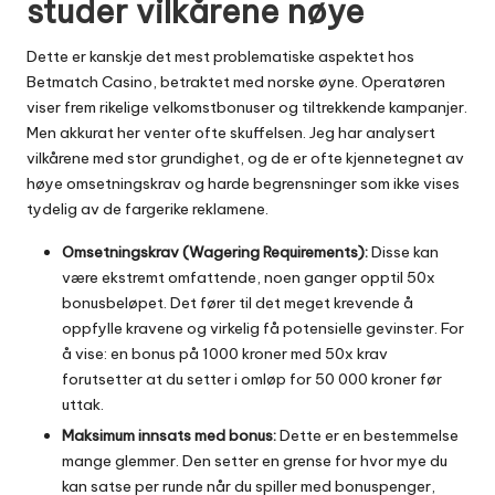
studer vilkårene nøye
Dette er kanskje det mest problematiske aspektet hos
Betmatch Casino, betraktet med norske øyne. Operatøren
viser frem rikelige velkomstbonuser og tiltrekkende kampanjer.
Men akkurat her venter ofte skuffelsen. Jeg har analysert
vilkårene med stor grundighet, og de er ofte kjennetegnet av
høye omsetningskrav og harde begrensninger som ikke vises
tydelig av de fargerike reklamene.
Omsetningskrav (Wagering Requirements):
Disse kan
være ekstremt omfattende, noen ganger opptil 50x
bonusbeløpet. Det fører til det meget krevende å
oppfylle kravene og virkelig få potensielle gevinster. For
å vise: en bonus på 1000 kroner med 50x krav
forutsetter at du setter i omløp for 50 000 kroner før
uttak.
Maksimum innsats med bonus:
Dette er en bestemmelse
mange glemmer. Den setter en grense for hvor mye du
kan satse per runde når du spiller med bonuspenger,