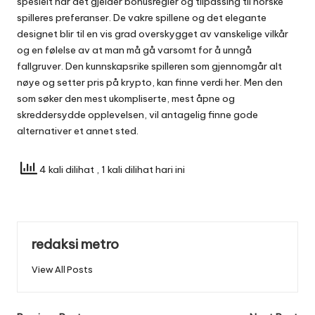
spesielt når det gjelder bonusregler og tilpassing til norske
spilleres preferanser. De vakre spillene og det elegante
designet blir til en vis grad overskygget av vanskelige vilkår
og en følelse av at man må gå varsomt for å unngå
fallgruver. Den kunnskapsrike spilleren som gjennomgår alt
nøye og setter pris på krypto, kan finne verdi her. Men den
som søker den mest ukompliserte, mest åpne og
skreddersydde opplevelsen, vil antagelig finne gode
alternativer et annet sted.
4 kali dilihat
, 1 kali dilihat hari ini
redaksi metro
View All Posts