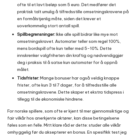
ofte til et lavt beløp som 5 euro. Det medfører det
praktisk talt umulig å tilfredsstille omsetningskravene på
en formålstjenlig måte, siden det krever et
uoverkommelig stort antall spill.
Spillbegrensninger:
Ikke alle spill bidrar like mye mot
omsetningskravet. Automater teller som regel 100%,
mens bordspill ofte kun teller med 5-10%. Dette
innskrenker valgfriheten din kraftig og nødvendiggjør
deg i praksis til å satse kun automater for å oppnå
målet.
Tidsfrister:
Mange bonuser har også veldig knappe
frister, ofte kun 3 til 7 dager, for å tilfredsstille alle
omsetningskravene. Dette skaper et ekstra tidspress i
tillegg til de økonomiske hindrene.
For norske spillere, som ofte er kjent til mer gjennomsiktige og
fair vilkår hos anerkjente aktører, kan disse betingelsene
føles som en felle. Mitt klare råd er dette: studer alle vilkår
omhyggelig før du aksepterer en bonus. En spesifikk test jeg