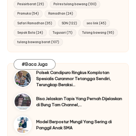
Pesisirbarat
(29)
Polres tulang bawang
(130)
Pramuka
(54)
Ramadhan
(24)
Safari Ramadhan
(35)
SDN
(122)
seo link
(45)
Sepak Bola
(24)
Tugusari
(71)
Tulang bawang
(95)
tulang bawang barat
(107)
#Baca Juga
Polsek Candipuro Ringkus Komplotan
Spesialis Curanmor Tetangga Sendiri,
Terungkap Beraksi…
Bisa Jelaskan Tapis Yang Pernah Dijelaskan
di Bung Tam Channel,…
Model Berpostur Mungil Yang Sering di
Panggil Anak SMA