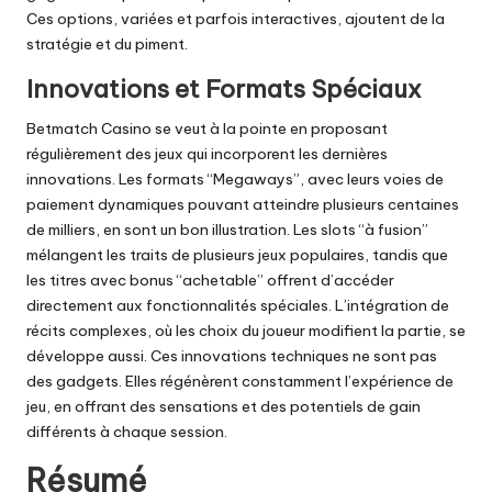
Ces options, variées et parfois interactives, ajoutent de la
stratégie et du piment.
Innovations et Formats Spéciaux
Betmatch Casino se veut à la pointe en proposant
régulièrement des jeux qui incorporent les dernières
innovations. Les formats “Megaways”, avec leurs voies de
paiement dynamiques pouvant atteindre plusieurs centaines
de milliers, en sont un bon illustration. Les slots “à fusion”
mélangent les traits de plusieurs jeux populaires, tandis que
les titres avec bonus “achetable” offrent d’accéder
directement aux fonctionnalités spéciales. L’intégration de
récits complexes, où les choix du joueur modifient la partie, se
développe aussi. Ces innovations techniques ne sont pas
des gadgets. Elles régénèrent constamment l’expérience de
jeu, en offrant des sensations et des potentiels de gain
différents à chaque session.
Résumé