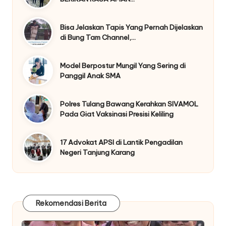
Bisa Jelaskan Tapis Yang Pernah Dijelaskan
di Bung Tam Channel,…
Model Berpostur Mungil Yang Sering di
Panggil Anak SMA
Polres Tulang Bawang Kerahkan SIVAMOL
Pada Giat Vaksinasi Presisi Keliling
17 Advokat APSI di Lantik Pengadilan
Negeri Tanjung Karang
Rekomendasi Berita