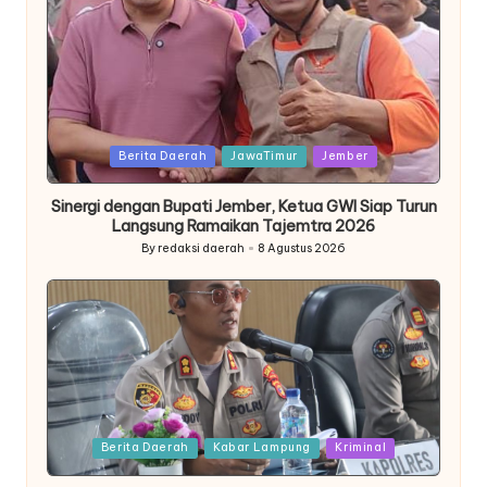
Posted
Berita Daerah
JawaTimur
Jember
in
Sinergi dengan Bupati Jember, Ketua GWI Siap Turun
Langsung Ramaikan Tajemtra 2026
By
redaksi daerah
8 Agustus 2026
Posted
by
Posted
Berita Daerah
Kabar Lampung
Kriminal
in