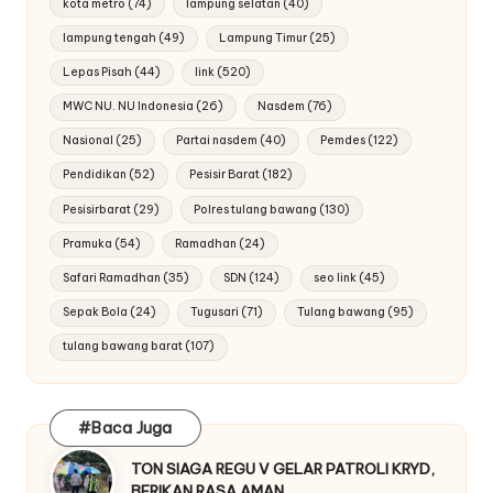
kota metro
(74)
lampung selatan
(40)
lampung tengah
(49)
Lampung Timur
(25)
Lepas Pisah
(44)
link
(520)
MWC NU. NU Indonesia
(26)
Nasdem
(76)
Nasional
(25)
Partai nasdem
(40)
Pemdes
(122)
Pendidikan
(52)
Pesisir Barat
(182)
Pesisirbarat
(29)
Polres tulang bawang
(130)
Pramuka
(54)
Ramadhan
(24)
Safari Ramadhan
(35)
SDN
(124)
seo link
(45)
Sepak Bola
(24)
Tugusari
(71)
Tulang bawang
(95)
tulang bawang barat
(107)
#Baca Juga
TON SIAGA REGU V GELAR PATROLI KRYD,
BERIKAN RASA AMAN…