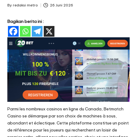
By
redaksi metro
26 Juni 2026
Posted
by
Bagikan berita ini :
Parmi les nombreux casinos en ligne du Canada, Betmatch
Casino se démarque par son choix de machines à sous,
abondant et éclectique. Cette plateforme constitue un point
de référence pour les joueurs qui recherchent un loisir de
premier ordre, alliant nouvelles sorties, choix et une interface