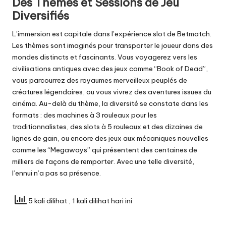
Des Thèmes et Sessions de Jeu
Diversifiés
L’immersion est capitale dans l’expérience slot de Betmatch.
Les thèmes sont imaginés pour transporter le joueur dans des
mondes distincts et fascinants. Vous voyagerez vers les
civilisations antiques avec des jeux comme “Book of Dead”,
vous parcourrez des royaumes merveilleux peuplés de
créatures légendaires, ou vous vivrez des aventures issues du
cinéma. Au-delà du thème, la diversité se constate dans les
formats : des machines à 3 rouleaux pour les
traditionnalistes, des slots à 5 rouleaux et des dizaines de
lignes de gain, ou encore des jeux aux mécaniques nouvelles
comme les “Megaways” qui présentent des centaines de
milliers de façons de remporter. Avec une telle diversité,
l’ennui n’a pas sa présence.
5 kali dilihat
, 1 kali dilihat hari ini