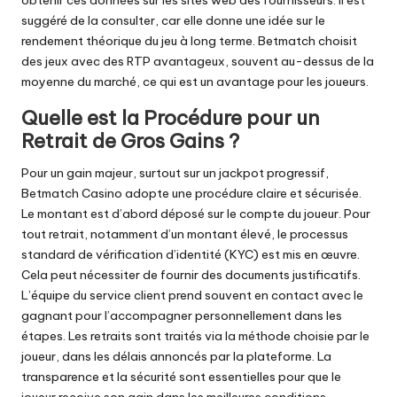
suggéré de la consulter, car elle donne une idée sur le
rendement théorique du jeu à long terme. Betmatch choisit
des jeux avec des RTP avantageux, souvent au-dessus de la
moyenne du marché, ce qui est un avantage pour les joueurs.
Quelle est la Procédure pour un
Retrait de Gros Gains ?
Pour un gain majeur, surtout sur un jackpot progressif,
Betmatch Casino adopte une procédure claire et sécurisée.
Le montant est d’abord déposé sur le compte du joueur. Pour
tout retrait, notamment d’un montant élevé, le processus
standard de vérification d’identité (KYC) est mis en œuvre.
Cela peut nécessiter de fournir des documents justificatifs.
L’équipe du service client prend souvent en contact avec le
gagnant pour l’accompagner personnellement dans les
étapes. Les retraits sont traités via la méthode choisie par le
joueur, dans les délais annoncés par la plateforme. La
transparence et la sécurité sont essentielles pour que le
joueur reçoive son gain dans les meilleures conditions.