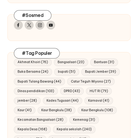
#Sosmed
Facebook
Twitter
Instagram
Youtube
#Tag Populer
Akhmat Khoiri
(76)
Bangsalsari
(23)
Bantuan
(31)
Buka Bersama
(24)
bupati
(51)
Bupati Jember
(39)
Bupati Tulang Bawang
(44)
Catur Teguh Wiyono
(27)
Dinas pendidikan
(103)
DPRD
(43)
HUT RI
(79)
jember
(28)
Kades Tugusari
(44)
Karnaval
(41)
Kaur
(41)
Kaur Bangkulu
(38)
Kaur Bengkulu
(108)
Kecamatan Bangsalsari
(28)
Kemenag
(31)
Kepala Desa
(168)
Kepala sekolah
(240)