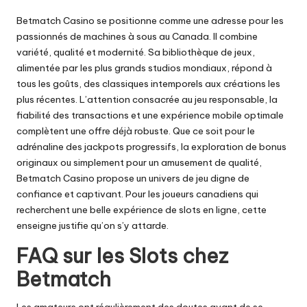
Betmatch Casino se positionne comme une adresse pour les
passionnés de machines à sous au Canada. Il combine
variété, qualité et modernité. Sa bibliothèque de jeux,
alimentée par les plus grands studios mondiaux, répond à
tous les goûts, des classiques intemporels aux créations les
plus récentes. L’attention consacrée au jeu responsable, la
fiabilité des transactions et une expérience mobile optimale
complètent une offre déjà robuste. Que ce soit pour le
adrénaline des jackpots progressifs, la exploration de bonus
originaux ou simplement pour un amusement de qualité,
Betmatch Casino propose un univers de jeu digne de
confiance et captivant. Pour les joueurs canadiens qui
recherchent une belle expérience de slots en ligne, cette
enseigne justifie qu’on s’y attarde.
FAQ sur les Slots chez
Betmatch
Les amateurs ont régulièrement des doutes avant de se