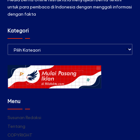
untuk para pembaca di Indonesia dengan menggali informasi
dengan fakta
Kategori
Kategori
Menu
Susunan Redaksi
Tentang
COPYRIGHT