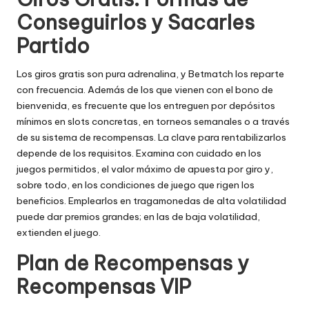
Conseguirlos y Sacarles
Partido
Los giros gratis son pura adrenalina, y Betmatch los reparte
con frecuencia. Además de los que vienen con el bono de
bienvenida, es frecuente que los entreguen por depósitos
mínimos en slots concretas, en torneos semanales o a través
de su sistema de recompensas. La clave para rentabilizarlos
depende de los requisitos. Examina con cuidado en los
juegos permitidos, el valor máximo de apuesta por giro y,
sobre todo, en los condiciones de juego que rigen los
beneficios. Emplearlos en tragamonedas de alta volatilidad
puede dar premios grandes; en las de baja volatilidad,
extienden el juego.
Plan de Recompensas y
Recompensas VIP