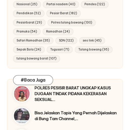
Nasional
(25)
Partai nasdem
(40)
Pemdes
(122)
Pendidikan
(52)
Pesisir Barat
(182)
Pesisirbarat
(29)
Polres tulang bawang
(130)
Pramuka
(54)
Ramadhan
(24)
Safari Ramadhan
(35)
SDN
(122)
seo link
(45)
Sepak Bola
(24)
Tugusari
(71)
Tulang bawang
(95)
tulang bawang barat
(107)
#Baca Juga
POLRES PESISIR BARAT UNGKAP KASUS
DUGAAN TINDAK PIDANA KEKERASAN
SEKSUAL…
Bisa Jelaskan Tapis Yang Pernah Dijelaskan
di Bung Tam Channel,…