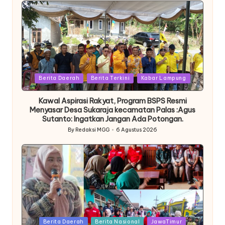
Posted
Berita Daerah
Berita Terkini
Kabar Lampung
in
Kawal Aspirasi Rakyat, Program BSPS Resmi
Menyasar Desa Sukaraja kecamatan Palas :Agus
Sutanto: Ingatkan Jangan Ada Potongan.
By
Redaksi MGG
6 Agustus 2026
Posted
by
Posted
Berita Daerah
Berita Nasional
JawaTimur