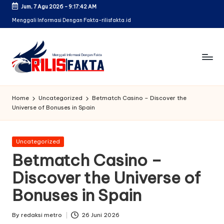
Jum, 7 Agu 2026
-
9:17:43 AM
Skip
Menggali Informasi Dengan Fakta-rilisfakta.id
to
content
Home
Uncategorized
Betmatch Casino – Discover the
Universe of Bonuses in Spain
Posted
Uncategorized
in
Betmatch Casino –
Discover the Universe of
Bonuses in Spain
By
redaksi metro
26 Juni 2026
Posted