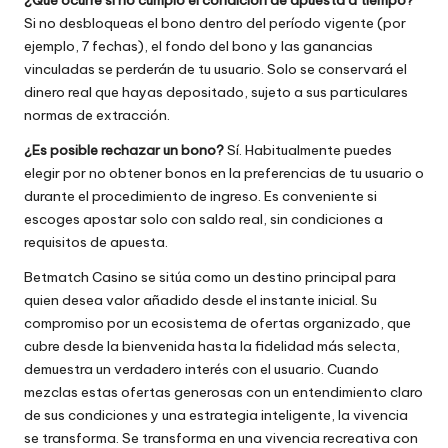
Si no desbloqueas el bono dentro del período vigente (por
ejemplo, 7 fechas), el fondo del bono y las ganancias
vinculadas se perderán de tu usuario. Solo se conservará el
dinero real que hayas depositado, sujeto a sus particulares
normas de extracción.
¿Es posible rechazar un bono?
Sí. Habitualmente puedes
elegir por no obtener bonos en la preferencias de tu usuario o
durante el procedimiento de ingreso. Es conveniente si
escoges apostar solo con saldo real, sin condiciones a
requisitos de apuesta.
Betmatch Casino se sitúa como un destino principal para
quien desea valor añadido desde el instante inicial. Su
compromiso por un ecosistema de ofertas organizado, que
cubre desde la bienvenida hasta la fidelidad más selecta,
demuestra un verdadero interés con el usuario. Cuando
mezclas estas ofertas generosas con un entendimiento claro
de sus condiciones y una estrategia inteligente, la vivencia
se transforma. Se transforma en una vivencia recreativa con