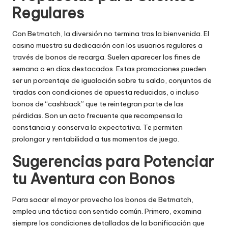
Regulares
Con Betmatch, la diversión no termina tras la bienvenida. El
casino muestra su dedicación con los usuarios regulares a
través de bonos de recarga. Suelen aparecer los fines de
semana o en días destacados. Estas promociones pueden
ser un porcentaje de igualación sobre tu saldo, conjuntos de
tiradas con condiciones de apuesta reducidas, o incluso
bonos de “cashback” que te reintegran parte de las
pérdidas. Son un acto frecuente que recompensa la
constancia y conserva la expectativa. Te permiten
prolongar y rentabilidad a tus momentos de juego.
Sugerencias para Potenciar
tu Aventura con Bonos
Para sacar el mayor provecho los bonos de Betmatch,
emplea una táctica con sentido común. Primero, examina
siempre los condiciones detallados de la bonificación que