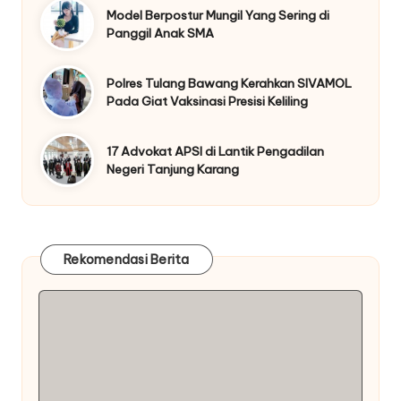
Model Berpostur Mungil Yang Sering di
Panggil Anak SMA
Polres Tulang Bawang Kerahkan SIVAMOL
Pada Giat Vaksinasi Presisi Keliling
17 Advokat APSI di Lantik Pengadilan
Negeri Tanjung Karang
Rekomendasi Berita