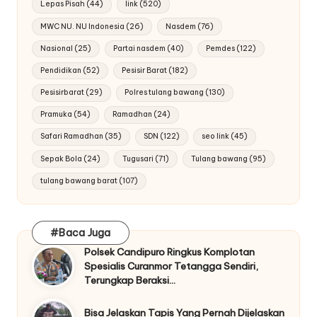
Lepas Pisah
(44)
link
(520)
MWC NU. NU Indonesia
(26)
Nasdem
(76)
Nasional
(25)
Partai nasdem
(40)
Pemdes
(122)
Pendidikan
(52)
Pesisir Barat
(182)
Pesisirbarat
(29)
Polres tulang bawang
(130)
Pramuka
(54)
Ramadhan
(24)
Safari Ramadhan
(35)
SDN
(122)
seo link
(45)
Sepak Bola
(24)
Tugusari
(71)
Tulang bawang
(95)
tulang bawang barat
(107)
#Baca Juga
Polsek Candipuro Ringkus Komplotan
Spesialis Curanmor Tetangga Sendiri,
Terungkap Beraksi…
Bisa Jelaskan Tapis Yang Pernah Dijelaskan