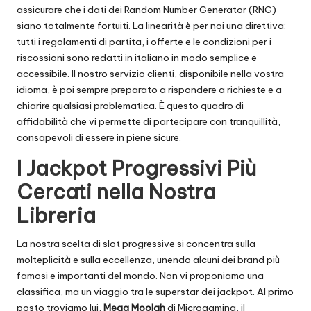
assicurare che i dati dei Random Number Generator (RNG)
siano totalmente fortuiti. La linearità è per noi una direttiva:
tutti i regolamenti di partita, i offerte e le condizioni per i
riscossioni sono redatti in italiano in modo semplice e
accessibile. Il nostro servizio clienti, disponibile nella vostra
idioma, è poi sempre preparato a rispondere a richieste e a
chiarire qualsiasi problematica. È questo quadro di
affidabilità che vi permette di partecipare con tranquillità,
consapevoli di essere in piene sicure.
I Jackpot Progressivi Più
Cercati nella Nostra
Libreria
La nostra scelta di slot progressive si concentra sulla
molteplicità e sulla eccellenza, unendo alcuni dei brand più
famosi e importanti del mondo. Non vi proponiamo una
classifica, ma un viaggio tra le superstar dei jackpot. Al primo
posto troviamo lui,
Mega Moolah
di Microgaming, il