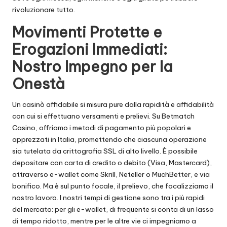
rivoluzionare tutto.
Movimenti Protette e
Erogazioni Immediati:
Nostro Impegno per la
Onestà
Un casinò affidabile si misura pure dalla rapidità e affidabilità
con cui si effettuano versamenti e prelievi. Su Betmatch
Casino, offriamo i metodi di pagamento più popolari e
apprezzati in Italia, promettendo che ciascuna operazione
sia tutelata da crittografia SSL di alto livello. È possibile
depositare con carta di credito o debito (Visa, Mastercard),
attraverso e-wallet come Skrill, Neteller o MuchBetter, e via
bonifico. Ma è sul punto focale, il prelievo, che focalizziamo il
nostro lavoro. I nostri tempi di gestione sono tra i più rapidi
del mercato: per gli e-wallet, di frequente si conta di un lasso
di tempo ridotto, mentre per le altre vie ci impegniamo a