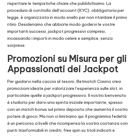
rispettare le tempistiche chiare che pubblichiamo. La
procedura di controllo dell’account (KYC), obbligatoria per
legge, è organizzata in modo snello per non ritardare il primo
ritiro. Desideriamo che abbiate modo godervi le vostre
importanti successi, jackpot progressivi compresi,
incassando i importi in modo celere e semplice, senza
sorprese.
Promozioni su Misura per gli
Appassionati dei Jackpot
Per guidarvi nella caccia al tesoro, Betmatch Casino crea
promozioni ideate per valorizzare l’esperienza sulle slot, in
particolare quelle a jackpot progressivo. Il nostro benvenuto
è studiato per darvi una spinta iniziale importante, spesso
con un match bonus sul primo deposito che aumenta il vostro
potere di gioco. Ma non ci limitiamo qui. Il programma fedeltà
è un percorso a livelli che ricompensa la vostra costanza con
punti trasformabili in crediti, free spin su titoli indicati e