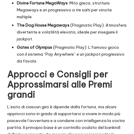
Divine Fortune MegaWays
: Mito greca, struttura
Megaways e un progressivo a tre salti per vincite
multiple.
The Dog House Megaways
(Pragmatic Play): Atmosfera
divertente e volatilità elevata, ideale per inseguire il
jackpot.
Gates of Olympus
(Pragmatic Play): L’famoso gioco
con il sistema “Pay Anywhere” e un jackpot progressivo
da favola.
Approcci e Consigli per
Approssimarsi alle Premi
grandi
L’esito di ciascun giro è dipende dalla fortuna, ma alcuni
approcci sono in grado di supportarvi a vivere in modo più
piacevole l’avventura e a condurre con intelligenza la vostra
partita. Il principio base è un controllo oculato del bankroll: