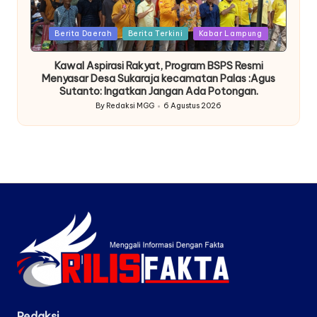
Posted
Berita Daerah
Berita Terkini
Kabar Lampung
in
Kawal Aspirasi Rakyat, Program BSPS Resmi
Menyasar Desa Sukaraja kecamatan Palas :Agus
Sutanto: Ingatkan Jangan Ada Potongan.
By
Redaksi MGG
6 Agustus 2026
Posted
by
Redaksi