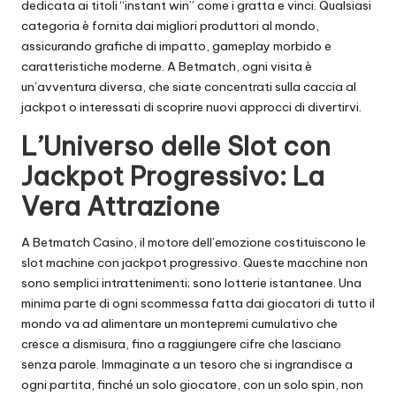
dedicata ai titoli “instant win” come i gratta e vinci. Qualsiasi
categoria è fornita dai migliori produttori al mondo,
assicurando grafiche di impatto, gameplay morbido e
caratteristiche moderne. A Betmatch, ogni visita è
un’avventura diversa, che siate concentrati sulla caccia al
jackpot o interessati di scoprire nuovi approcci di divertirvi.
L’Universo delle Slot con
Jackpot Progressivo: La
Vera Attrazione
A Betmatch Casino, il motore dell’emozione costituiscono le
slot machine con jackpot progressivo. Queste macchine non
sono semplici intrattenimenti; sono lotterie istantanee. Una
minima parte di ogni scommessa fatta dai giocatori di tutto il
mondo va ad alimentare un montepremi cumulativo che
cresce a dismisura, fino a raggiungere cifre che lasciano
senza parole. Immaginate a un tesoro che si ingrandisce a
ogni partita, finché un solo giocatore, con un solo spin, non