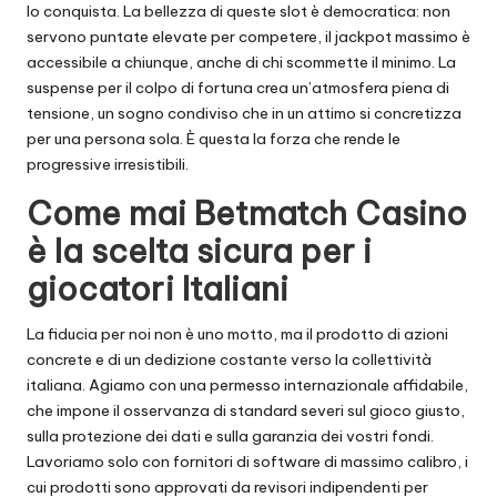
lo conquista. La bellezza di queste slot è democratica: non
servono puntate elevate per competere, il jackpot massimo è
accessibile a chiunque, anche di chi scommette il minimo. La
suspense per il colpo di fortuna crea un’atmosfera piena di
tensione, un sogno condiviso che in un attimo si concretizza
per una persona sola. È questa la forza che rende le
progressive irresistibili.
Come mai Betmatch Casino
è la scelta sicura per i
giocatori Italiani
La fiducia per noi non è uno motto, ma il prodotto di azioni
concrete e di un dedizione costante verso la collettività
italiana. Agiamo con una permesso internazionale affidabile,
che impone il osservanza di standard severi sul gioco giusto,
sulla protezione dei dati e sulla garanzia dei vostri fondi.
Lavoriamo solo con fornitori di software di massimo calibro, i
cui prodotti sono approvati da revisori indipendenti per