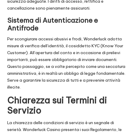
sicurezza adeguate. I diritti di accesso, rettifica e
cancellazione sono pienamente assicurati.
Sistema di Autenticazione e
Antifrode
Per scongiurare accessi abusivi e frodi, Wonderluck adotta
misure di verifica dell’identità, il cosiddetto KYC (Know Your
Customer). All’apertura del conto e in occasione di prelievi
importanti, può essere obbligatorio di inviare documenti.
Questo passaggio, se a volte percepito come una seccatura
amministrativa, è in realtà un obbligo di legge fondamentale.
Serve a garantire la sicurezza di tutti e a prevenire attività
illecite.
Chiarezza sui Termini di
Servizio
La chiarezza delle condizioni di servizio è un segnale di
serietà. Wonderluck Casino presenta i suoi Regolamento, le