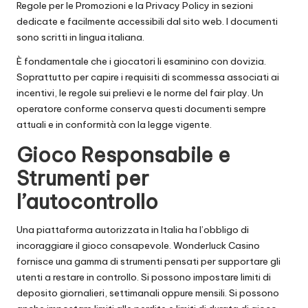
Regole per le Promozioni e la Privacy Policy in sezioni
dedicate e facilmente accessibili dal sito web. I documenti
sono scritti in lingua italiana.
È fondamentale che i giocatori li esaminino con dovizia.
Soprattutto per capire i requisiti di scommessa associati ai
incentivi, le regole sui prelievi e le norme del fair play. Un
operatore conforme conserva questi documenti sempre
attuali e in conformità con la legge vigente.
Gioco Responsabile e
Strumenti per
l’autocontrollo
Una piattaforma autorizzata in Italia ha l’obbligo di
incoraggiare il gioco consapevole. Wonderluck Casino
fornisce una gamma di strumenti pensati per supportare gli
utenti a restare in controllo. Si possono impostare limiti di
deposito giornalieri, settimanali oppure mensili. Si possono