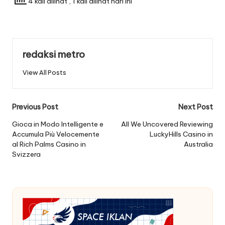
4 kali dilihat
, 1 kali dilihat hari ini
redaksi metro
View All Posts
Post
Previous Post
Next Post
navigation
Gioca in Modo Intelligente e
All We Uncovered Reviewing
Accumula Più Velocemente
LuckyHills Casino in
al Rich Palms Casino in
Australia
Svizzera