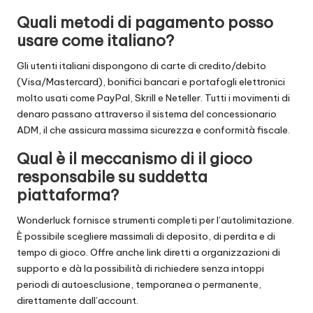
Quali metodi di pagamento posso
usare come italiano?
Gli utenti italiani dispongono di carte di credito/debito
(Visa/Mastercard), bonifici bancari e portafogli elettronici
molto usati come PayPal, Skrill e Neteller. Tutti i movimenti di
denaro passano attraverso il sistema del concessionario
ADM, il che assicura massima sicurezza e conformità fiscale.
Qual è il meccanismo di il gioco
responsabile su suddetta
piattaforma?
Wonderluck fornisce strumenti completi per l’autolimitazione.
È possibile scegliere massimali di deposito, di perdita e di
tempo di gioco. Offre anche link diretti a organizzazioni di
supporto e dà la possibilità di richiedere senza intoppi
periodi di autoesclusione, temporanea o permanente,
direttamente dall’account.