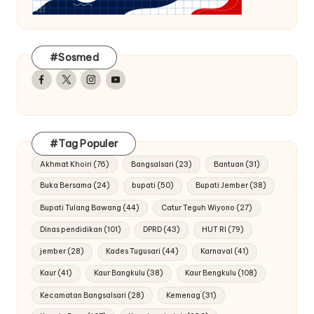
#Sosmed
Facebook
Twitter
Instagram
Youtube
#Tag Populer
Akhmat Khoiri
(76)
Bangsalsari
(23)
Bantuan
(31)
Buka Bersama
(24)
bupati
(50)
Bupati Jember
(38)
Bupati Tulang Bawang
(44)
Catur Teguh Wiyono
(27)
Dinas pendidikan
(101)
DPRD
(43)
HUT RI
(79)
jember
(28)
Kades Tugusari
(44)
Karnaval
(41)
Kaur
(41)
Kaur Bangkulu
(38)
Kaur Bengkulu
(108)
Kecamatan Bangsalsari
(28)
Kemenag
(31)