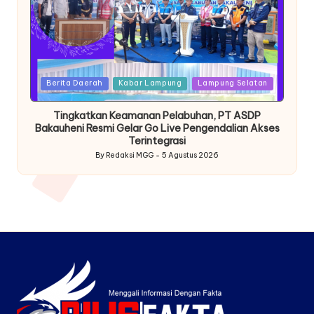
Posted
Berita Daerah
Kabar Lampung
Lampung Selatan
in
Tingkatkan Keamanan Pelabuhan, PT ASDP
Bakauheni Resmi Gelar Go Live Pengendalian Akses
Terintegrasi
By
Redaksi MGG
5 Agustus 2026
Posted
by