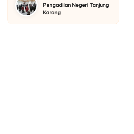
Pengadilan Negeri Tanjung
Karang