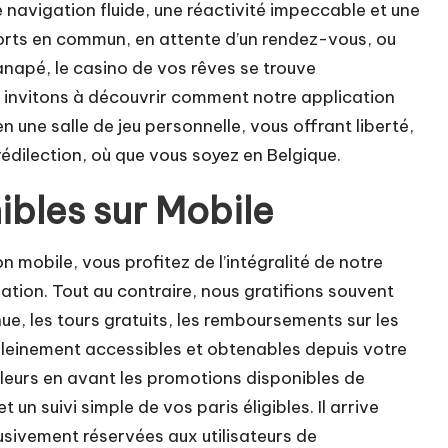
 navigation fluide, une réactivité impeccable et une
orts en commun, en attente d’un rendez-vous, ou
apé, le casino de vos rêves se trouve
 invitons à découvrir comment notre application
une salle de jeu personnelle, vous offrant liberté,
rédilection, où que vous soyez en Belgique.
ibles sur Mobile
on mobile, vous profitez de l’intégralité de notre
ion. Tout au contraire, nous gratifions souvent
enue, les tours gratuits, les remboursements sur les
s pleinement accessibles et obtenables depuis votre
lleurs en avant les promotions disponibles de
 un suivi simple de vos paris éligibles. Il arrive
ivement réservées aux utilisateurs de