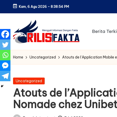
Kam, 6 Agu 2026
-
8:38:55 PM
Skip
to
content
Berita Terki
Home
Uncategorized
Atouts de l’Application Mobile
Posted
Uncategorized
in
Atouts de l’Applicat
Nomade chez Unibet