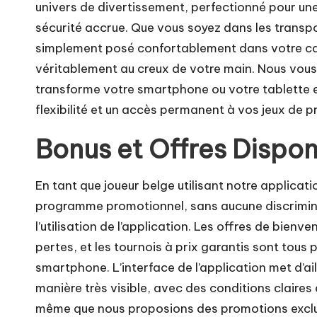
univers de divertissement, perfectionné pour une
sécurité accrue. Que vous soyez dans les transp
simplement posé confortablement dans votre can
véritablement au creux de votre main. Nous vous
transforme votre smartphone ou votre tablette en 
flexibilité et un accès permanent à vos jeux de p
Bonus et Offres Dispon
En tant que joueur belge utilisant notre applicati
programme promotionnel, sans aucune discriminat
l’utilisation de l’application. Les offres de bienv
pertes, et les tournois à prix garantis sont tou
smartphone. L’interface de l’application met d’ai
manière très visible, avec des conditions claires et
même que nous proposions des promotions exclus