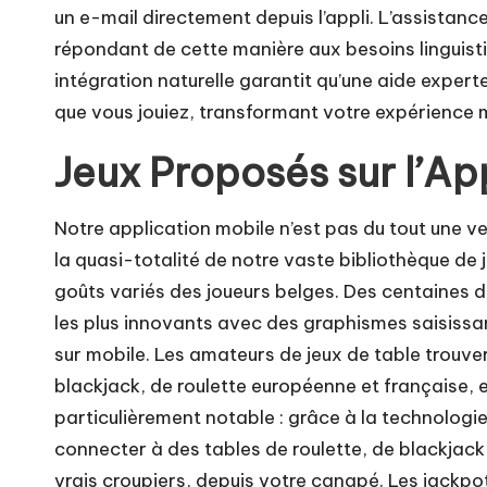
un e-mail directement depuis l’appli. L’assistanc
répondant de cette manière aux besoins linguisti
intégration naturelle garantit qu’une aide experte
que vous jouiez, transformant votre expérience mo
Jeux Proposés sur l’Ap
Notre application mobile n’est pas du tout une ver
la quasi-totalité de notre vaste bibliothèque de
goûts variés des joueurs belges. Des centaines 
les plus innovants avec des graphismes saisiss
sur mobile. Les amateurs de jeux de table trouve
blackjack, de roulette européenne et française, e
particulièrement notable : grâce à la technologi
connecter à des tables de roulette, de blackjack
vrais croupiers, depuis votre canapé. Les jackp