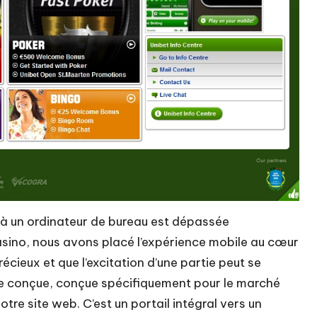
ité à un ordinateur de bureau est dépassée
asino, nous avons placé l’expérience mobile au cœur
écieux et que l’excitation d’une partie peut se
le conçue, conçue spécifiquement pour le marché
otre site web. C’est un portail intégral vers un