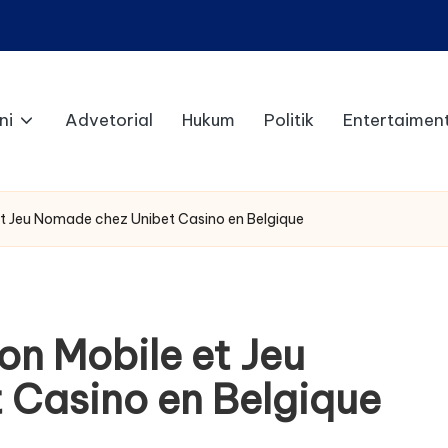
ni
Advetorial
Hukum
Politik
Entertaimen
 et Jeu Nomade chez Unibet Casino en Belgique
ion Mobile et Jeu
 Casino en Belgique