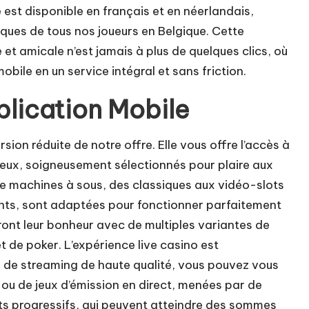
e est disponible en français et en néerlandais,
ques de tous nos joueurs en Belgique. Cette
 et amicale n’est jamais à plus de quelques clics, où
bile en un service intégral et sans friction.
plication Mobile
sion réduite de notre offre. Elle vous offre l’accès à
 jeux, soigneusement sélectionnés pour plaire aux
de machines à sous, des classiques aux vidéo-slots
ants, sont adaptées pour fonctionner parfaitement
ront leur bonheur avec de multiples variantes de
t de poker. L’expérience live casino est
e de streaming de haute qualité, vous pouvez vous
 ou de jeux d’émission en direct, menées par de
ots progressifs, qui peuvent atteindre des sommes