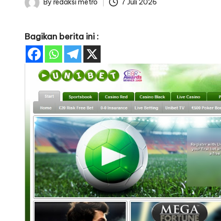
By
redaksi metro
7 Juli 2026
Posted
by
Bagikan berita ini :