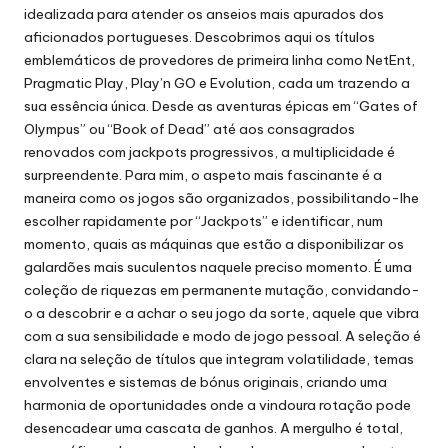
idealizada para atender os anseios mais apurados dos
aficionados portugueses. Descobrimos aqui os títulos
emblemáticos de provedores de primeira linha como NetEnt,
Pragmatic Play, Play’n GO e Evolution, cada um trazendo a
sua essência única. Desde as aventuras épicas em “Gates of
Olympus” ou “Book of Dead” até aos consagrados
renovados com jackpots progressivos, a multiplicidade é
surpreendente. Para mim, o aspeto mais fascinante é a
maneira como os jogos são organizados, possibilitando-lhe
escolher rapidamente por “Jackpots” e identificar, num
momento, quais as máquinas que estão a disponibilizar os
galardões mais suculentos naquele preciso momento. É uma
coleção de riquezas em permanente mutação, convidando-
o a descobrir e a achar o seu jogo da sorte, aquele que vibra
com a sua sensibilidade e modo de jogo pessoal. A seleção é
clara na seleção de títulos que integram volatilidade, temas
envolventes e sistemas de bónus originais, criando uma
harmonia de oportunidades onde a vindoura rotação pode
desencadear uma cascata de ganhos. A mergulho é total,