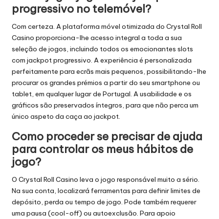
progressivo no telemóvel?
Com certeza. A plataforma móvel otimizada do Crystal Roll
Casino proporciona-lhe acesso integral a toda a sua
seleção de jogos, incluindo todos os emocionantes slots
com jackpot progressivo. A experiência é personalizada
perfeitamente para ecrãs mais pequenos, possibilitando-lhe
procurar os grandes prémios a partir do seu smartphone ou
tablet, em qualquer lugar de Portugal. A usabilidade e os
gráficos são preservados íntegros, para que não perca um
único aspeto da caça ao jackpot.
Como proceder se precisar de ajuda
para controlar os meus hábitos de
jogo?
O Crystal Roll Casino leva o jogo responsável muito a sério.
Na sua conta, localizará ferramentas para definir limites de
depósito, perda ou tempo de jogo. Pode também requerer
uma pausa (cool-off) ou autoexclusão. Para apoio