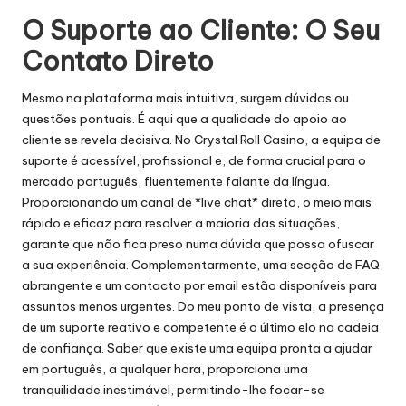
O Suporte ao Cliente: O Seu
Contato Direto
Mesmo na plataforma mais intuitiva, surgem dúvidas ou
questões pontuais. É aqui que a qualidade do apoio ao
cliente se revela decisiva. No Crystal Roll Casino, a equipa de
suporte é acessível, profissional e, de forma crucial para o
mercado português, fluentemente falante da língua.
Proporcionando um canal de *live chat* direto, o meio mais
rápido e eficaz para resolver a maioria das situações,
garante que não fica preso numa dúvida que possa ofuscar
a sua experiência. Complementarmente, uma secção de FAQ
abrangente e um contacto por email estão disponíveis para
assuntos menos urgentes. Do meu ponto de vista, a presença
de um suporte reativo e competente é o último elo na cadeia
de confiança. Saber que existe uma equipa pronta a ajudar
em português, a qualquer hora, proporciona uma
tranquilidade inestimável, permitindo-lhe focar-se