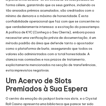
forma célere, garantindo que os seus ganhos, incluindo os
tão ansiados prémios acumulados, são creditados com o
mínimo de demora e o máximo de honestidade. É esta
confiabilidade operacional que faz com que se concentre no
que verdadeiramente interessa: a excitação do passatempo.
A política de KYC (Conheça o Seu Cliente), embora possa
necessitar uma verificação prévia de documentação, é um
método padrão da área que defende tanto o apostador
como o plataforma de burla, assegurando que todos os
valores são administrados com a total honestidade. A
clareza nas comissões e nos prazos de tratamento,
explicitamente mencionados na secção de transferências,
evita imprevistos negativas.
Um Acervo de Slots
Premiados à Sua Espera
O centro da emoção do jackpot bate nos slots, e o Crystal
Roll Casino apresenta uma biblioteca que parece ter sido