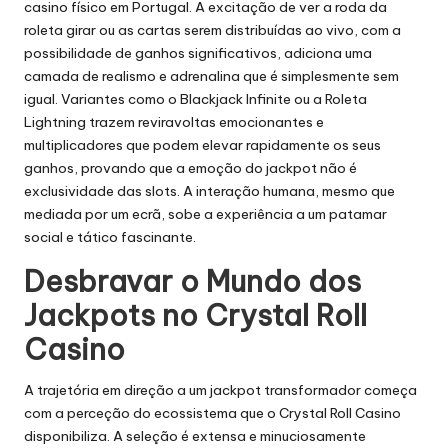
casino físico em Portugal. A excitação de ver a roda da
roleta girar ou as cartas serem distribuídas ao vivo, com a
possibilidade de ganhos significativos, adiciona uma
camada de realismo e adrenalina que é simplesmente sem
igual. Variantes como o Blackjack Infinite ou a Roleta
Lightning trazem reviravoltas emocionantes e
multiplicadores que podem elevar rapidamente os seus
ganhos, provando que a emoção do jackpot não é
exclusividade das slots. A interação humana, mesmo que
mediada por um ecrã, sobe a experiência a um patamar
social e tático fascinante.
Desbravar o Mundo dos
Jackpots no Crystal Roll
Casino
A trajetória em direção a um jackpot transformador começa
com a perceção do ecossistema que o Crystal Roll Casino
disponibiliza. A seleção é extensa e minuciosamente