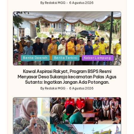
By
Redaksi MGG
6 Agustus 2026
Posted
by
Posted
Berita Daerah
Berita Terkini
Kabar Lampung
in
Kawal Aspirasi Rakyat, Program BSPS Resmi
Menyasar Desa Sukaraja kecamatan Palas :Agus
Sutanto: Ingatkan Jangan Ada Potongan.
By
Redaksi MGG
6 Agustus 2026
Posted
by