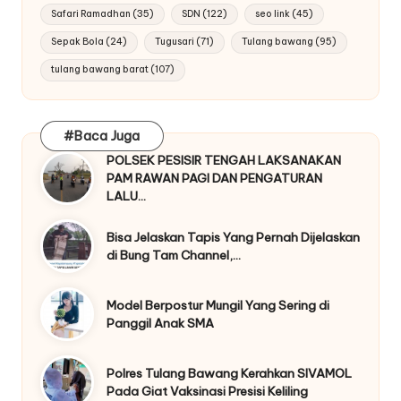
Safari Ramadhan
(35)
SDN
(122)
seo link
(45)
Sepak Bola
(24)
Tugusari
(71)
Tulang bawang
(95)
tulang bawang barat
(107)
#Baca Juga
POLSEK PESISIR TENGAH LAKSANAKAN
PAM RAWAN PAGI DAN PENGATURAN
LALU…
Bisa Jelaskan Tapis Yang Pernah Dijelaskan
di Bung Tam Channel,…
Model Berpostur Mungil Yang Sering di
Panggil Anak SMA
Polres Tulang Bawang Kerahkan SIVAMOL
Pada Giat Vaksinasi Presisi Keliling