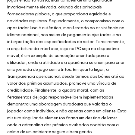
jogos é não só vasta, mas também de uma qualidade
invariavelmente elevada, oriunda dos principais
fornecedores globais, o que proporciona equidade e
novidades regulares. Segundamente, o compromisso com o
apostador luso é autêntico, manifestado no assistência no
idioma nacional, nos meios de pagamento ajustados e na
interpretação das especificidades do setor. Terceiramente,
a arquitetura da interface, seja no PC seja no dispositivo
móvel, é um exemplo de conceção orientada para o
utilizador, onde a utilidade e a aparência se unem para criar
uma jornada de jogo sem atritos. Em quarto lugar, a
transparência operacional, desde termos dos bónus até ao
valor dos prémios acumulados, promove uma vínculo de
credibilidade. Finalmente, o quadro moral, com as
ferramentas de jogo responsável bem implementadas,
demonstra uma abordagem duradoura que valoriza o
jogador como indivíduo, e não apenas como um cliente. Esta
mistura singular de elementos forma um destino de lazer
onde a adrenalina dos prémios avultados coabita com a
calma de um ambiente seguro e bem gerido.