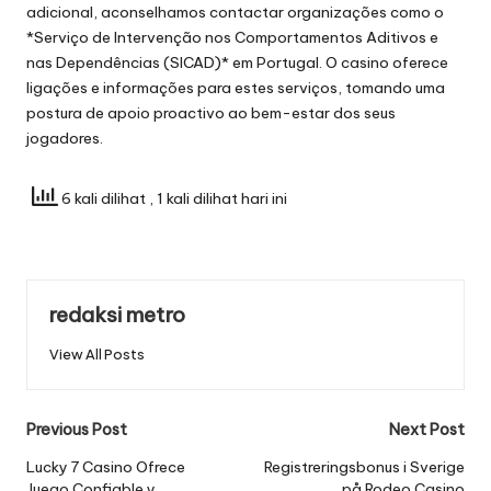
adicional, aconselhamos contactar organizações como o
*Serviço de Intervenção nos Comportamentos Aditivos e
nas Dependências (SICAD)* em Portugal. O casino oferece
ligações e informações para estes serviços, tomando uma
postura de apoio proactivo ao bem-estar dos seus
jogadores.
6 kali dilihat
, 1 kali dilihat hari ini
redaksi metro
View All Posts
Post
Previous Post
Next Post
navigation
Lucky 7 Casino Ofrece
Registreringsbonus i Sverige
Juego Confiable y
på Rodeo Casino