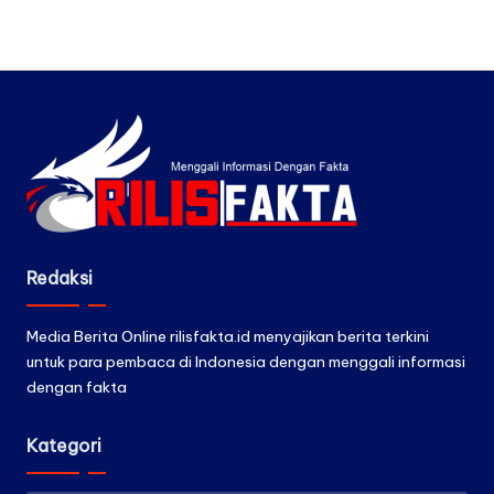
Redaksi
Media Berita Online rilisfakta.id menyajikan berita terkini
untuk para pembaca di Indonesia dengan menggali informasi
dengan fakta
Kategori