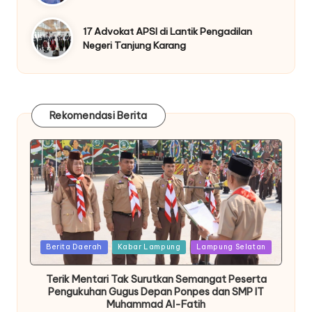
17 Advokat APSI di Lantik Pengadilan
Negeri Tanjung Karang
Rekomendasi Berita
Posted
Berita Daerah
Kabar Lampung
Lampung Selatan
in
Terik Mentari Tak Surutkan Semangat Peserta
Pengukuhan Gugus Depan Ponpes dan SMP IT
Muhammad Al-Fatih