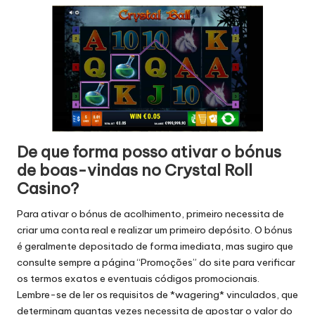
De que forma posso ativar o bónus
de boas-vindas no Crystal Roll
Casino?
Para ativar o bónus de acolhimento, primeiro necessita de
criar uma conta real e realizar um primeiro depósito. O bónus
é geralmente depositado de forma imediata, mas sugiro que
consulte sempre a página “Promoções” do site para verificar
os termos exatos e eventuais códigos promocionais.
Lembre-se de ler os requisitos de *wagering* vinculados, que
determinam quantas vezes necessita de apostar o valor do