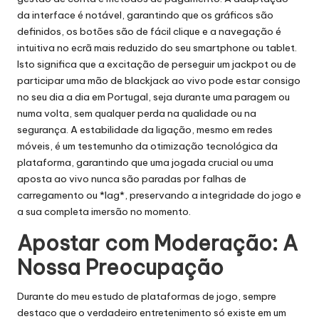
da interface é notável, garantindo que os gráficos são
definidos, os botões são de fácil clique e a navegação é
intuitiva no ecrã mais reduzido do seu smartphone ou tablet.
Isto significa que a excitação de perseguir um jackpot ou de
participar uma mão de blackjack ao vivo pode estar consigo
no seu dia a dia em Portugal, seja durante uma paragem ou
numa volta, sem qualquer perda na qualidade ou na
segurança. A estabilidade da ligação, mesmo em redes
móveis, é um testemunho da otimização tecnológica da
plataforma, garantindo que uma jogada crucial ou uma
aposta ao vivo nunca são paradas por falhas de
carregamento ou *lag*, preservando a integridade do jogo e
a sua completa imersão no momento.
Apostar com Moderação: A
Nossa Preocupação
Durante do meu estudo de plataformas de jogo, sempre
destaco que o verdadeiro entretenimento só existe em um